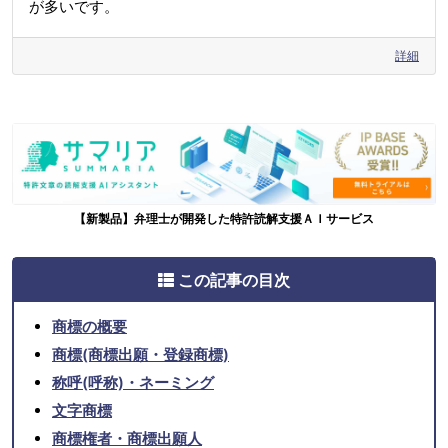
が多いです。
詳細
【新製品】弁理士が開発した特許読解支援ＡＩサービス
この記事の目次
商標の概要
商標(商標出願・登録商標)
称呼(呼称)・ネーミング
文字商標
商標権者・商標出願人