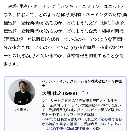
称呼(呼称)・ネーミング「カンキョーニヤサシーユニットハ
ウス」において、どのような称呼(呼称)・ネーミングの商標(商
標出願・登録商標)があるのか、どのような文字商標の商標(商
標出願・登録商標)があるのか、どのような企業・組織が商標
(商標出願・登録商標)を保有しているのか、どのような商標区
分が指定されているのか、どのような指定商品・指定役務(サ
ービス)が指定されているのか、商標情報を調査することがで
きます。
パテント・インテグレーション株式会社 CEO/弁理
士
大瀬 佳之
(監修者)
IoT・サービス関連の特許実務を専門とする弁理
士。 企業向けオンライン学習講座のUdemyにおい
【監修者】
て、受講者数3,044人以上、レビュー数639以上の
知財分野ではトップクラスの講師。
Udemyでは受講者数1,635人以上の『
初心者でもわ
かる特許の書き方講座
』、受講者数1,842人以上の
『
はじめて使うChatGPT講座
』を提供。