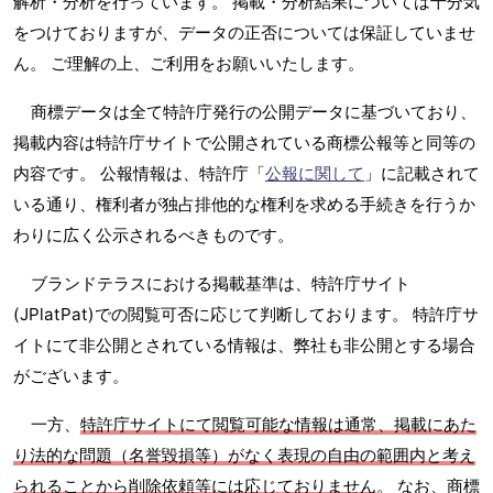
解析・分析を行っています。 掲載・分析結果については十分気
をつけておりますが、データの正否については保証していませ
ん。 ご理解の上、ご利用をお願いいたします。
商標データは全て特許庁発行の公開データに基づいており、
掲載内容は特許庁サイトで公開されている商標公報等と同等の
内容です。 公報情報は、特許庁「
公報に関して
」に記載されて
いる通り、権利者が独占排他的な権利を求める手続きを行うか
わりに広く公示されるべきものです。
ブランドテラスにおける掲載基準は、特許庁サイト
(JPlatPat)での閲覧可否に応じて判断しております。 特許庁サ
イトにて非公開とされている情報は、弊社も非公開とする場合
がございます。
一方、
特許庁サイトにて閲覧可能な情報は通常、掲載にあた
り法的な問題（名誉毀損等）がなく表現の自由の範囲内と考え
られることから削除依頼等には応じておりません
。 なお、商標