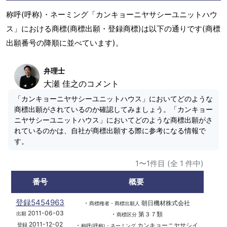
称呼(呼称)・ネーミング「カンキョーニヤサシーユニットハウ
ス」における商標(商標出願・登録商標)は以下の通りです(商標
出願番号の降順に並べています)。
弁理士
大瀬 佳之のコメント
「カンキョーニヤサシーユニットハウス」においてどのような
商標出願がされているのか確認してみましょう。「カンキョー
ニヤサシーユニットハウス」においてどのような商標出願がさ
れているのかは、自社が商標出願する際に参考になる情報で
す。
1〜1件目 (全 1 件中)
番号
概要
登録5454963
・
朝日機材株式会社
商標権者・商標出願人
2011-06-03
・
第３７類
出願
商標区分
2011-12-02
・
カンキョーニヤサシイ
登録
称呼(呼称)・ネーミング