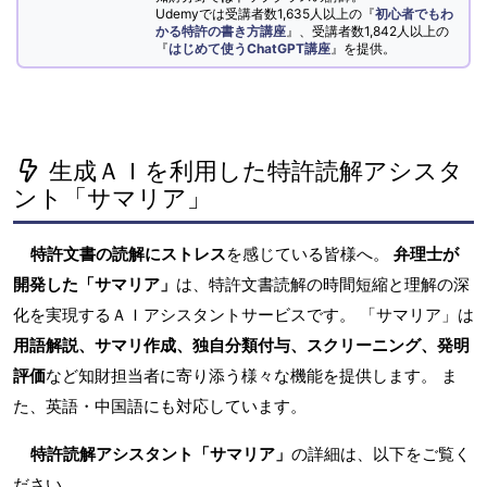
Udemyでは受講者数1,635人以上の『
初心者でもわ
かる特許の書き方講座
』、受講者数1,842人以上の
『
はじめて使うChatGPT講座
』を提供。
生成ＡＩを利用した特許読解アシスタ
ント「サマリア」
特許文書の読解にストレス
を感じている皆様へ。
弁理士が
開発した「サマリア」
は、特許文書読解の時間短縮と理解の深
化を実現するＡＩアシスタントサービスです。 「サマリア」は
用語解説、サマリ作成、独自分類付与、スクリーニング、発明
評価
など知財担当者に寄り添う様々な機能を提供します。 ま
た、英語・中国語にも対応しています。
特許読解アシスタント「サマリア」
の詳細は、以下をご覧く
ださい。