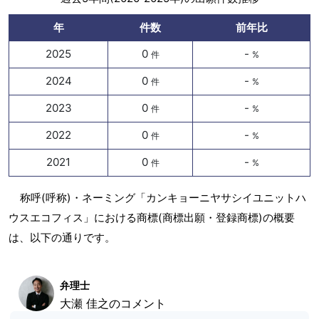
年
件数
前年比
2025
0
-
件
%
2024
0
-
件
%
2023
0
-
件
%
2022
0
-
件
%
2021
0
-
件
%
称呼(呼称)・ネーミング「カンキョーニヤサシイユニットハ
ウスエコフィス」における商標(商標出願・登録商標)の概要
は、以下の通りです。
弁理士
大瀬 佳之のコメント