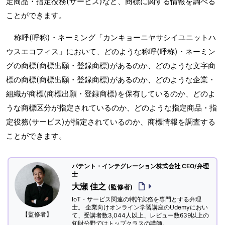
定商品・指定役務(サービス)など、商標に関する情報を調べる
ことができます。
称呼(呼称)・ネーミング「カンキョーニヤサシイユニットハ
ウスエコフィス」において、どのような称呼(呼称)・ネーミン
グの商標(商標出願・登録商標)があるのか、どのような文字商
標の商標(商標出願・登録商標)があるのか、どのような企業・
組織が商標(商標出願・登録商標)を保有しているのか、どのよ
うな商標区分が指定されているのか、どのような指定商品・指
定役務(サービス)が指定されているのか、商標情報を調査する
ことができます。
パテント・インテグレーション株式会社 CEO/弁理
士
大瀬 佳之
(監修者)
IoT・サービス関連の特許実務を専門とする弁理
士。 企業向けオンライン学習講座のUdemyにおい
【監修者】
て、受講者数3,044人以上、レビュー数639以上の
知財分野ではトップクラスの講師。