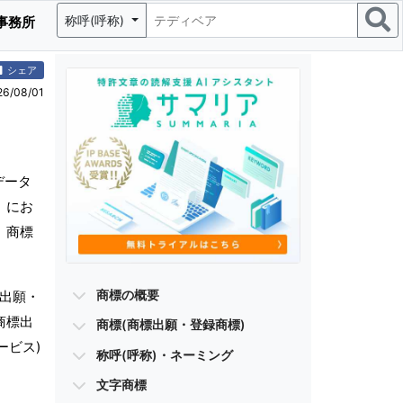
称呼(呼称)
事務所
シェア
/08/01
データ
」にお
、商標
商標の概要
標出願・
商標出
商標(商標出願・登録商標)
ービス)
称呼(呼称)・ネーミング
文字商標