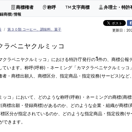
商標権者
称呼
文字商標
弁理士・特許
録商標) 情報
谷
第３０類 コーヒー、調味料、菓子
更新日：2026
クラベニヤクルミッコ
1
カマクラベニヤクルミッコ」における特許庁発行の
件の、商標公報
しています。称呼(呼称)・ネーミング「カマクラベニヤクルミッコ
権者・商標出願人、商標区分、指定商品・指定役務(サービス)など
ミッコ」において、どのような称呼(呼称)・ネーミングの商標(商
(商標出願・登録商標)があるのか、どのような企業・組織が商標(
商標区分が指定されているのか、どのような指定商品・指定役務(サ
ができます。