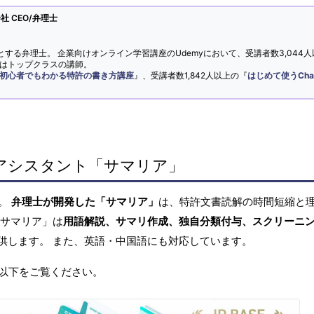
 CEO/弁理士
とする弁理士。 企業向けオンライン学習講座のUdemyにおいて、受講者数3,044人
ではトップクラスの講師。
初心者でもわかる特許の書き方講座
』、受講者数1,842人以上の『
はじめて使うCha
アシスタント「サマリア」
へ。
弁理士が開発した「サマリア」
は、特許文書読解の時間短縮と
「サマリア」は
用語解説、サマリ作成、独自分類付与、スクリーニ
供します。 また、英語・中国語にも対応しています。
以下をご覧ください。