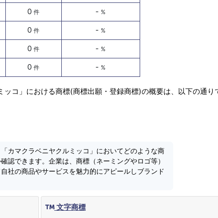
0
-
件
%
0
-
件
%
0
-
件
%
0
-
件
%
ミッコ」における商標(商標出願・登録商標)の概要は、以下の通り
、「カマクラベニヤクルミッコ」においてどのような商
か確認できます。企業は、商標（ネーミングやロゴ等）
て自社の商品やサービスを魅力的にアピールしブランド
文字商標