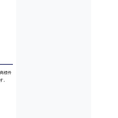
。商標件
す。