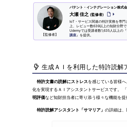
パテント・インテグレーション株式会社
大瀬 佳之
(監修者)
IoT・サービス関連の特許実務を専門
上、レビュー数639以上の知財分野
Udemyでは受講者数1,635人以上の『
【監修者】
講座
』を提供。
生成ＡＩを利用した特許読解
特許文書の読解にストレス
を感じている皆様
化を実現するＡＩアシスタントサービスです。 
明評価
など知財担当者に寄り添う様々な機能を提
特許読解アシスタント「サマリア」
の詳細は、