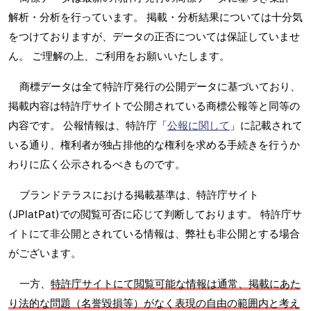
解析・分析を行っています。 掲載・分析結果については十分気
をつけておりますが、データの正否については保証していませ
ん。 ご理解の上、ご利用をお願いいたします。
商標データは全て特許庁発行の公開データに基づいており、
掲載内容は特許庁サイトで公開されている商標公報等と同等の
内容です。 公報情報は、特許庁「
公報に関して
」に記載されて
いる通り、権利者が独占排他的な権利を求める手続きを行うか
わりに広く公示されるべきものです。
ブランドテラスにおける掲載基準は、特許庁サイト
(JPlatPat)での閲覧可否に応じて判断しております。 特許庁サ
イトにて非公開とされている情報は、弊社も非公開とする場合
がございます。
一方、
特許庁サイトにて閲覧可能な情報は通常、掲載にあた
り法的な問題（名誉毀損等）がなく表現の自由の範囲内と考え