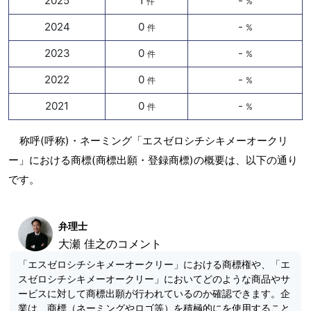
2025
1
-
件
%
2024
0
-
件
%
2023
0
-
件
%
2022
0
-
件
%
2021
0
-
件
%
称呼(呼称)・ネーミング「エスゼロシチシキメーオークリ
ー」における商標(商標出願・登録商標)の概要は、以下の通り
です。
弁理士
大瀬 佳之のコメント
「エスゼロシチシキメーオークリー」における商標権や、「エ
スゼロシチシキメーオークリー」においてどのような商品やサ
ービスに対して商標出願が行われているのか確認できます。企
業は、商標（ネーミングやロゴ等）を積極的にを使用すること