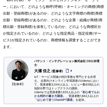
ー」において、どのような称呼(呼称)・ネーミングの商標(商標
出願・登録商標)があるのか、どのような文字商標の商標(商標
出願・登録商標)があるのか、どのような企業・組織が商標(商
標出願・登録商標)を保有しているのか、どのような商標区分
が指定されているのか、どのような指定商品・指定役務(サー
ビス)が指定されているのか、商標情報を調査することができ
ます。
パテント・インテグレーション株式会社 CEO/弁理
士
大瀬 佳之
(監修者)
IoT・サービス関連の特許実務を専門とする弁理
士。 企業向けオンライン学習講座のUdemyにおい
【監修者】
て、受講者数3,044人以上、レビュー数639以上の
知財分野ではトップクラスの講師。
Udemyでは受講者数1,635人以上の『
初心者でもわ
かる特許の書き方講座
』、受講者数1,842人以上の
『
はじめて使うChatGPT講座
』を提供。