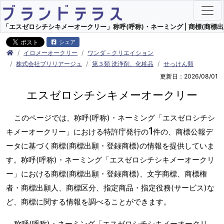
「エスゼロシチシキメーオークリー」称呼(呼称)・ネーミング | 商標(商標出
シェア
イロメーオークリー
ワンダ－クリエイション
株式会社ブリリアージュ
第３類 洗浄剤、化粧品
せっけん類
更新日：2026/08/01
エスゼロシチシキメーオークリー
このページでは、称呼(呼称)・ネーミング「エスゼロシチシ
1
キメーオークリー」における特許庁発行の
件の、商標公報デ
ータに基づく商標(商標出願・登録商標)の情報を提供していま
す。称呼(呼称)・ネーミング「エスゼロシチシキメーオークリ
ー」における商標(商標出願・登録商標)、文字商標、商標権
者・商標出願人、商標区分、指定商品・指定役務(サービス)な
ど、商標に関する情報を調べることができます。
称呼(呼称)・ネーミング「エスゼロシチシキメーオークリ