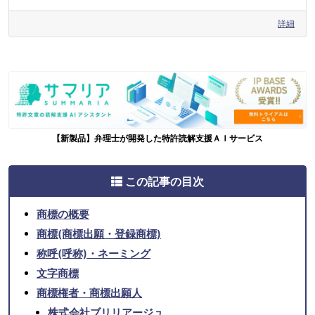
詳細
【新製品】弁理士が開発した特許読解支援ＡＩサービス
この記事の目次
商標の概要
商標(商標出願・登録商標)
称呼(呼称)・ネーミング
文字商標
商標権者・商標出願人
株式会社ブリリアージュ