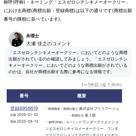
称呼(呼称)・ネーミング「エスゼロシチシキメーオークリー」
における商標(商標出願・登録商標)は以下の通りです(商標出願
番号の降順に並べています)。
弁理士
大瀬 佳之のコメント
「エスゼロシチシキメーオークリー」においてどのような商標
出願がされているのか確認してみましょう。「エスゼロシチシ
キメーオークリー」においてどのような商標出願がされている
のかは、自社が商標出願する際に参考になる情報です。
1〜1件目 (全 1 件中)
番号
概要
登録6956619
・
株式会社ブリリアージュ
商標権者・商標出願人
2025-01-20
・
第３類
出願
商標区分
2025-08-12
・
ワンダークリエイショ
登録
称呼(呼称)・ネーミング
ンエスゼロシチイロメーオークリー、ワンダ
ークリエーションエスゼロシチイロメーオー