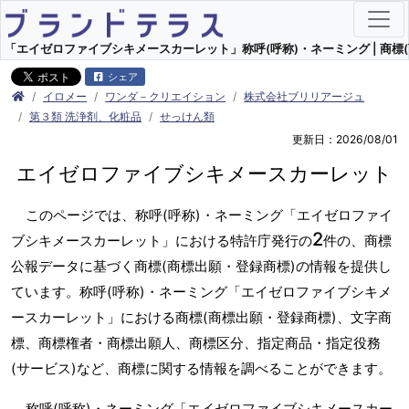
「エイゼロファイブシキメースカーレット」称呼(呼称)・ネーミング | 商標(
シェア
イロメー
ワンダ－クリエイション
株式会社ブリリアージュ
第３類 洗浄剤、化粧品
せっけん類
更新日：2026/08/01
エイゼロファイブシキメースカーレット
このページでは、称呼(呼称)・ネーミング「エイゼロファイ
2
ブシキメースカーレット」における特許庁発行の
件の、商標
公報データに基づく商標(商標出願・登録商標)の情報を提供し
ています。称呼(呼称)・ネーミング「エイゼロファイブシキメ
ースカーレット」における商標(商標出願・登録商標)、文字商
標、商標権者・商標出願人、商標区分、指定商品・指定役務
(サービス)など、商標に関する情報を調べることができます。
称呼(呼称)・ネーミング「エイゼロファイブシキメースカー