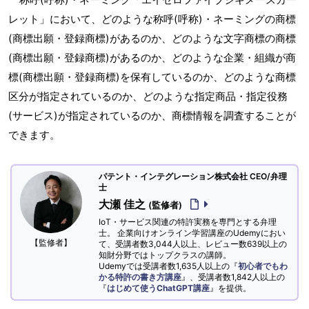
レット」において、どのような称呼(呼称)・ネーミングの商標
(商標出願・登録商標)があるのか、どのような文字商標の商標
(商標出願・登録商標)があるのか、どのような企業・組織が商
標(商標出願・登録商標)を保有しているのか、どのような商標
区分が指定されているのか、どのような指定商品・指定役務
(サービス)が指定されているのか、商標情報を調査することが
できます。
パテント・インテグレーション株式会社 CEO/弁理
士
大瀬 佳之
(監修者)
IoT・サービス関連の特許実務を専門とする弁理
士。 企業向けオンライン学習講座のUdemyにおい
【監修者】
て、受講者数3,044人以上、レビュー数639以上の
知財分野ではトップクラスの講師。
Udemyでは受講者数1,635人以上の『
初心者でもわ
かる特許の書き方講座
』、受講者数1,842人以上の
『
はじめて使うChatGPT講座
』を提供。