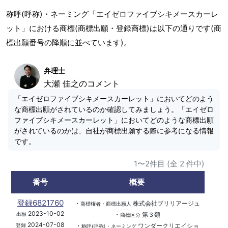
称呼(呼称)・ネーミング「エイゼロファイブシキメースカーレ
ット」における商標(商標出願・登録商標)は以下の通りです(商
標出願番号の降順に並べています)。
弁理士
大瀬 佳之のコメント
「エイゼロファイブシキメースカーレット」においてどのよう
な商標出願がされているのか確認してみましょう。「エイゼロ
ファイブシキメースカーレット」においてどのような商標出願
がされているのかは、自社が商標出願する際に参考になる情報
です。
1〜2件目 (全 2 件中)
番号
概要
登録6821760
・
株式会社ブリリアージュ
商標権者・商標出願人
2023-10-02
・
第３類
出願
商標区分
2024-07-08
・
ワンダークリエイショ
登録
称呼(呼称)・ネーミング