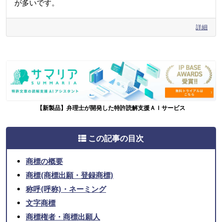
が多いです。
詳細
【新製品】弁理士が開発した特許読解支援ＡＩサービス
この記事の目次
商標の概要
商標(商標出願・登録商標)
称呼(呼称)・ネーミング
文字商標
商標権者・商標出願人