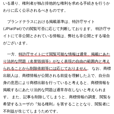
いる通り、権利者が独占排他的な権利を求める手続きを行うか
わりに広く公示されるべきものです。
ブランドテラスにおける掲載基準は、特許庁サイト
(JPlatPat)での閲覧可否に応じて判断しております。 特許庁サ
イトにて非公開とされている情報は、弊社も非公開とする場合
がございます。
一方、
特許庁サイトにて閲覧可能な情報は通常、掲載にあた
り法的な問題（名誉毀損等）がなく表現の自由の範囲内と考え
られることから削除依頼等には応じておりません
。 なお、商標
出願人は、商標情報が公開される前提を理解した上で、自分自
身の意思により商標出願を行っていると考えると、商標情報を
掲載するにあたり法的な問題は通常存在しないと考えられま
す。 また、記事を削除してしまうと、商標情報の調査、閲覧を
希望するユーザの『知る権利』を害することとなり、閲覧者に
不利益が生じてしまうためです。