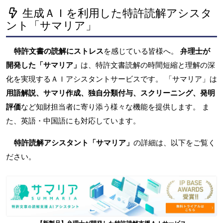
生成ＡＩを利用した特許読解アシスタ
ント「サマリア」
特許文書の読解にストレス
を感じている皆様へ。
弁理士が
開発した「サマリア」
は、特許文書読解の時間短縮と理解の深
化を実現するＡＩアシスタントサービスです。 「サマリア」は
用語解説、サマリ作成、独自分類付与、スクリーニング、発明
評価
など知財担当者に寄り添う様々な機能を提供します。 ま
た、英語・中国語にも対応しています。
特許読解アシスタント「サマリア」
の詳細は、以下をご覧く
ださい。