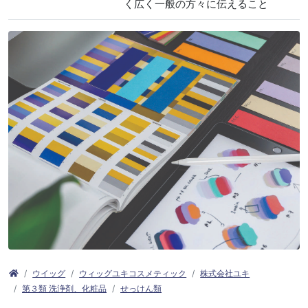
く広く一般の方々に伝えること
ウイッグ
ウィッグユキコスメティック
株式会社ユキ
第３類 洗浄剤、化粧品
せっけん類