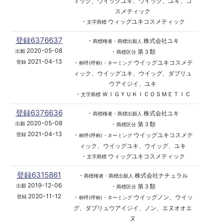
ィック、ウイッグユキ、ウイッグ、ユキ、コ
スメティック
・
ウィッグユキコスメティック
文字商標
登録6376637
・
株式会社ユキ
商標権者・商標出願人
2020-05-08
・
第３類
出願
商標区分
2021-04-13
・
ウイッグユキコスメテ
登録
称呼(呼称)・ネーミング
ィック、ウイッグユキ、ウイッグ、ダブリュ
ウアイジイ、ユキ
・
ＷＩＧＹＵＫＩＣＯＳＭＥＴＩＣ
文字商標
登録6376636
・
株式会社ユキ
商標権者・商標出願人
2020-05-08
・
第３類
出願
商標区分
2021-04-13
・
ウイッグユキコスメテ
登録
称呼(呼称)・ネーミング
ィック、ウイッグユキ、ウイッグ、ユキ
・
ウィッグユキコスメティック
文字商標
登録6315861
・
株式会社ナチュラル
商標権者・商標出願人
2019-12-06
・
第３類
出願
商標区分
2020-11-12
・
ウイッグノン、ウイッ
登録
称呼(呼称)・ネーミング
グ、ダブリュウアイジイ、ノン、エヌオオエ
ヌ