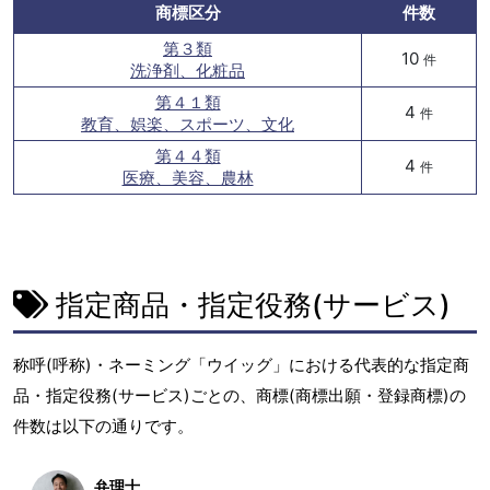
商標区分
件数
第３類
10
件
洗浄剤、化粧品
第４１類
4
件
教育、娯楽、スポーツ、文化
第４４類
4
件
医療、美容、農林
指定商品・指定役務(サービス)
称呼(呼称)・ネーミング「ウイッグ」における代表的な指定商
品・指定役務(サービス)ごとの、商標(商標出願・登録商標)の
件数は以下の通りです。
弁理士