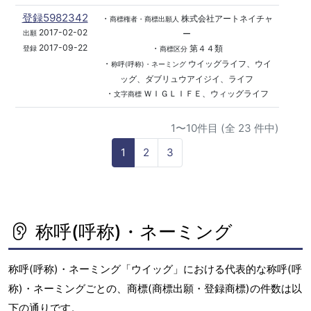
登録5982342
・
株式会社アートネイチャ
商標権者・商標出願人
2017-02-02
ー
出願
2017-09-22
・
第４４類
登録
商標区分
・
ウイッグライフ、ウイ
称呼(呼称)・ネーミング
ッグ、ダブリュウアイジイ、ライフ
・
ＷＩＧＬＩＦＥ、ウィッグライフ
文字商標
1〜10件目 (全 23 件中)
1
2
3
称呼(呼称)・ネーミング
称呼(呼称)・ネーミング「ウイッグ」における代表的な称呼(呼
称)・ネーミングごとの、商標(商標出願・登録商標)の件数は以
下の通りです。