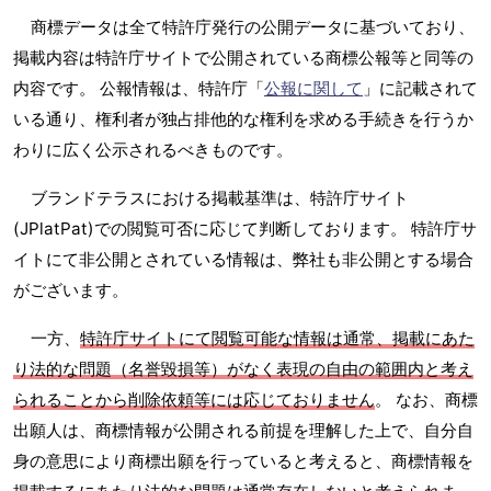
商標データは全て特許庁発行の公開データに基づいており、
掲載内容は特許庁サイトで公開されている商標公報等と同等の
内容です。 公報情報は、特許庁「
公報に関して
」に記載されて
いる通り、権利者が独占排他的な権利を求める手続きを行うか
わりに広く公示されるべきものです。
ブランドテラスにおける掲載基準は、特許庁サイト
(JPlatPat)での閲覧可否に応じて判断しております。 特許庁サ
イトにて非公開とされている情報は、弊社も非公開とする場合
がございます。
一方、
特許庁サイトにて閲覧可能な情報は通常、掲載にあた
り法的な問題（名誉毀損等）がなく表現の自由の範囲内と考え
られることから削除依頼等には応じておりません
。 なお、商標
出願人は、商標情報が公開される前提を理解した上で、自分自
身の意思により商標出願を行っていると考えると、商標情報を