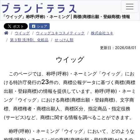
「ウイッグ」称呼(呼称)・ネーミング | 商標(商標出願・登録商標) 情報
シェア
ウイッグ
ウィッグユキコスメティック
株式会社ユキ
第３類 洗浄剤、化粧品
せっけん類
更新日：2026/08/01
ウイッグ
このページでは、称呼(呼称)・ネーミング「ウイッグ」にお
23
ける特許庁発行の
件の、商標公報データに基づく商標(商標
出願・登録商標)の情報を提供しています。称呼(呼称)・ネーミ
ング「ウイッグ」における商標(商標出願・登録商標)、文字商
標、商標権者・商標出願人、商標区分、指定商品・指定役務
(サービス)など、商標に関する情報を調べることができます。
称呼(呼称)・ネーミング「ウイッグ」において、どのような
称呼(呼称)・ネーミングの商標(商標出願・登録商標)があるの