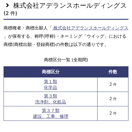
株式会社アデランスホールディングス
(2 件)
商標権者・商標出願人「
株式会社アデランスホールディングス
」が保有する、称呼(呼称)・ネーミング「ウイッグ」における
商標(商標出願・登録商標)の件数は以下の通りです。
商標区分一覧 (全期間)
商標区分
件数
第１類
2
件
化学品
第３類
2
件
洗浄剤、化粧品
第３７類
2
件
建設、工事、修理