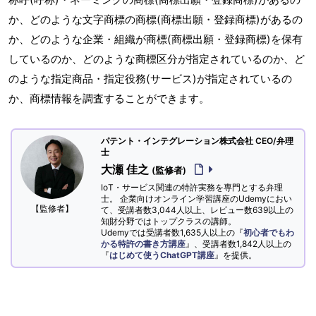
か、どのような文字商標の商標(商標出願・登録商標)があるの
か、どのような企業・組織が商標(商標出願・登録商標)を保有
しているのか、どのような商標区分が指定されているのか、ど
のような指定商品・指定役務(サービス)が指定されているの
か、商標情報を調査することができます。
パテント・インテグレーション株式会社 CEO/弁理
士
大瀬 佳之
(監修者)
IoT・サービス関連の特許実務を専門とする弁理
士。 企業向けオンライン学習講座のUdemyにおい
【監修者】
て、受講者数3,044人以上、レビュー数639以上の
知財分野ではトップクラスの講師。
Udemyでは受講者数1,635人以上の『
初心者でもわ
かる特許の書き方講座
』、受講者数1,842人以上の
『
はじめて使うChatGPT講座
』を提供。