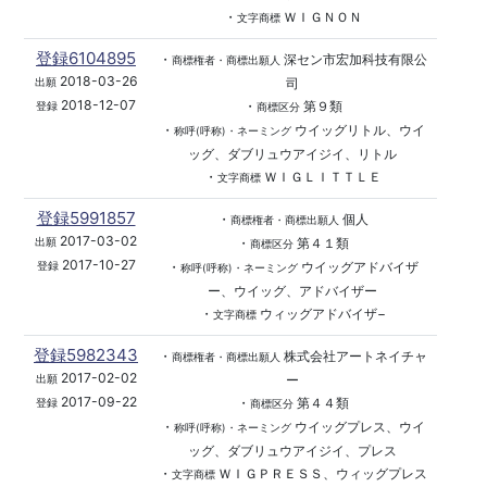
・
ＷＩＧＮＯＮ
文字商標
登録6104895
・
深セン市宏加科技有限公
商標権者・商標出願人
2018-03-26
司
出願
2018-12-07
・
第９類
登録
商標区分
・
ウイッグリトル、ウイ
称呼(呼称)・ネーミング
ッグ、ダブリュウアイジイ、リトル
・
ＷＩＧＬＩＴＴＬＥ
文字商標
登録5991857
・
個人
商標権者・商標出願人
2017-03-02
・
第４１類
出願
商標区分
2017-10-27
・
ウイッグアドバイザ
登録
称呼(呼称)・ネーミング
ー、ウイッグ、アドバイザー
・
ウィッグアドバイザ−
文字商標
登録5982343
・
株式会社アートネイチャ
商標権者・商標出願人
2017-02-02
ー
出願
2017-09-22
・
第４４類
登録
商標区分
・
ウイッグプレス、ウイ
称呼(呼称)・ネーミング
ッグ、ダブリュウアイジイ、プレス
・
ＷＩＧＰＲＥＳＳ、ウィッグプレス
文字商標