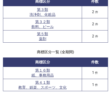
商標区分
件数
第３類
2
件
洗浄剤、化粧品
第３２類
2
件
飲料、ビール
第５類
2
件
薬剤
商標区分一覧 (全期間)
商標区分
件数
第１６類
1
件
紙、事務用品
第４１類
1
件
教育、娯楽、スポーツ、文化