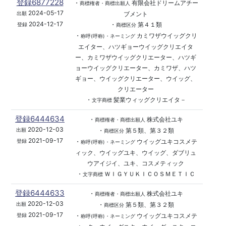
登録6877228
・
有限会社ドリームアチー
商標権者・商標出願人
2024-05-17
ブメント
出願
2024-12-17
・
第４１類
登録
商標区分
・
カミワザウイッグクリ
称呼(呼称)・ネーミング
エイター、ハツギョーウイッグクリエイタ
ー、カミワザウイッグクリエーター、ハツギ
ョーウイッグクリエーター、カミワザ、ハツ
ギョー、ウイッグクリエーター、ウイッグ、
クリエーター
・
髪業ウィッグクリエイタ－
文字商標
登録6444634
・
株式会社ユキ
商標権者・商標出願人
2020-12-03
・
第５類、第３２類
出願
商標区分
2021-09-17
・
ウイッグユキコスメテ
登録
称呼(呼称)・ネーミング
ィック、ウイッグユキ、ウイッグ、ダブリュ
ウアイジイ、ユキ、コスメティック
・
ＷＩＧＹＵＫＩＣＯＳＭＥＴＩＣ
文字商標
登録6444633
・
株式会社ユキ
商標権者・商標出願人
2020-12-03
・
第５類、第３２類
出願
商標区分
2021-09-17
・
ウイッグユキコスメテ
登録
称呼(呼称)・ネーミング