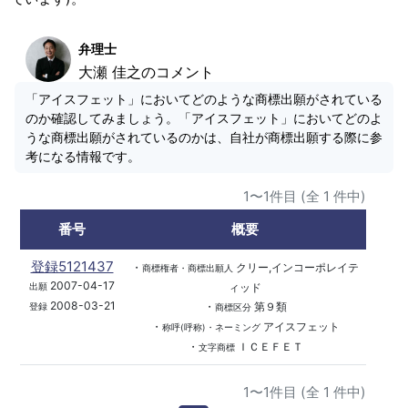
弁理士
大瀬 佳之のコメント
「アイスフェット」においてどのような商標出願がされている
のか確認してみましょう。「アイスフェット」においてどのよ
うな商標出願がされているのかは、自社が商標出願する際に参
考になる情報です。
1〜1件目 (全 1 件中)
番号
概要
登録5121437
・
クリー,インコーポレイテ
商標権者・商標出願人
2007-04-17
ィッド
出願
2008-03-21
・
第９類
登録
商標区分
・
アイスフェット
称呼(呼称)・ネーミング
・
ＩＣＥＦＥＴ
文字商標
1〜1件目 (全 1 件中)