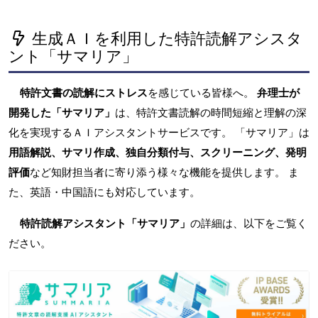
生成ＡＩを利用した特許読解アシスタ
ント「サマリア」
特許文書の読解にストレス
を感じている皆様へ。
弁理士が
開発した「サマリア」
は、特許文書読解の時間短縮と理解の深
化を実現するＡＩアシスタントサービスです。 「サマリア」は
用語解説、サマリ作成、独自分類付与、スクリーニング、発明
評価
など知財担当者に寄り添う様々な機能を提供します。 ま
た、英語・中国語にも対応しています。
特許読解アシスタント「サマリア」
の詳細は、以下をご覧く
ださい。