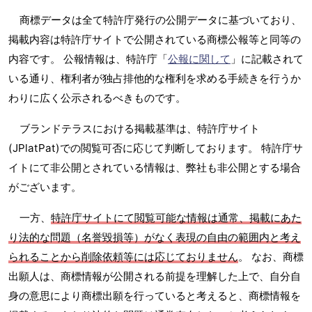
商標データは全て特許庁発行の公開データに基づいており、
掲載内容は特許庁サイトで公開されている商標公報等と同等の
内容です。 公報情報は、特許庁「
公報に関して
」に記載されて
いる通り、権利者が独占排他的な権利を求める手続きを行うか
わりに広く公示されるべきものです。
ブランドテラスにおける掲載基準は、特許庁サイト
(JPlatPat)での閲覧可否に応じて判断しております。 特許庁サ
イトにて非公開とされている情報は、弊社も非公開とする場合
がございます。
一方、
特許庁サイトにて閲覧可能な情報は通常、掲載にあた
り法的な問題（名誉毀損等）がなく表現の自由の範囲内と考え
られることから削除依頼等には応じておりません
。 なお、商標
出願人は、商標情報が公開される前提を理解した上で、自分自
身の意思により商標出願を行っていると考えると、商標情報を