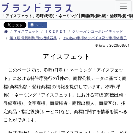
「アイスフェット」称呼(呼称)・ネーミング | 商標(商標出願・登録商標) 情
シェア
アイスフェット
ＩＣＥＦＥＴ
クリー,インコーポレイティッド
第９類 電気制御用の機械器具
その他の半導体デバイス及び半導体素子
更新日：2026/08/01
アイスフェット
このページでは、称呼(呼称)・ネーミング「アイスフェッ
1
ト」における特許庁発行の
件の、商標公報データに基づく商
標(商標出願・登録商標)の情報を提供しています。称呼(呼
称)・ネーミング「アイスフェット」における商標(商標出願・
登録商標)、文字商標、商標権者・商標出願人、商標区分、指
定商品・指定役務(サービス)など、商標に関する情報を調べる
ことができます。
称呼(呼称)・ネーミング「アイスフェット」において、どの