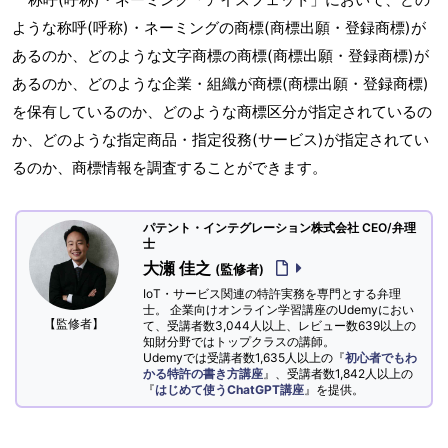
ような称呼(呼称)・ネーミングの商標(商標出願・登録商標)が
あるのか、どのような文字商標の商標(商標出願・登録商標)が
あるのか、どのような企業・組織が商標(商標出願・登録商標)
を保有しているのか、どのような商標区分が指定されているの
か、どのような指定商品・指定役務(サービス)が指定されてい
るのか、商標情報を調査することができます。
パテント・インテグレーション株式会社 CEO/弁理
士
大瀬 佳之
(監修者)
IoT・サービス関連の特許実務を専門とする弁理
士。 企業向けオンライン学習講座のUdemyにおい
【監修者】
て、受講者数3,044人以上、レビュー数639以上の
知財分野ではトップクラスの講師。
Udemyでは受講者数1,635人以上の『
初心者でもわ
かる特許の書き方講座
』、受講者数1,842人以上の
『
はじめて使うChatGPT講座
』を提供。