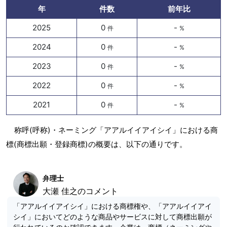
年
件数
前年比
2025
0
-
件
%
2024
0
-
件
%
2023
0
-
件
%
2022
0
-
件
%
2021
0
-
件
%
称呼(呼称)・ネーミング「アアルイイアイシイ」における商
標(商標出願・登録商標)の概要は、以下の通りです。
弁理士
大瀬 佳之のコメント
「アアルイイアイシイ」における商標権や、「アアルイイアイ
シイ」においてどのような商品やサービスに対して商標出願が