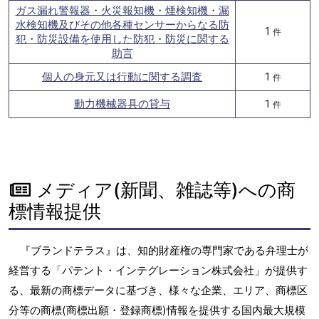
ガス漏れ警報器・火災報知機・煙検知機・漏
水検知機及びその他各種センサーからなる防
1
件
犯・防災設備を使用した防犯・防災に関する
助言
個人の身元又は行動に関する調査
1
件
動力機械器具の貸与
1
件
メディア(新聞、雑誌等)への商
標情報提供
『ブランドテラス』は、知的財産権の専門家である弁理士が
経営する「パテント・インテグレーション株式会社」が提供す
る、最新の商標データに基づき、様々な企業、エリア、商標区
分等の商標(商標出願・登録商標)情報を提供する国内最大規模