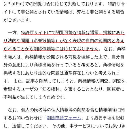
(JPlatPat)での閲覧可否に応じて判断しております。 特許庁サ
イトにて非公開とされている情報は、弊社も非公開とする場合
がございます。
一方、
特許庁サイトにて閲覧可能な情報は通常、掲載にあた
り法的な問題（名誉毀損等）がなく表現の自由の範囲内と考え
られることから削除依頼等には応じておりません
。 なお、商標
出願人は、商標情報が公開される前提を理解した上で、自分自
身の意思により商標出願を行っていると考えると、商標情報を
掲載するにあたり法的な問題は通常存在しないと考えられま
す。 また、記事を削除してしまうと、商標情報の調査、閲覧を
希望するユーザの『知る権利』を害することとなり、閲覧者に
不利益が生じてしまうためです。
なお、個人の氏名等の個人情報等の削除を含む情報削除に関
するお問い合わせは「
削除申請フォーム
」より必要事項を記載
し、送信してください。 その他、本サービスについてお気づき