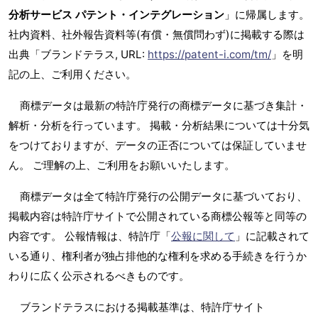
分析サービス パテント・インテグレーション
」に帰属します。
社内資料、社外報告資料等(有償・無償問わず)に掲載する際は
出典「ブランドテラス, URL:
https://patent-i.com/tm/
」を明
記の上、ご利用ください。
商標データは最新の特許庁発行の商標データに基づき集計・
解析・分析を行っています。 掲載・分析結果については十分気
をつけておりますが、データの正否については保証していませ
ん。 ご理解の上、ご利用をお願いいたします。
商標データは全て特許庁発行の公開データに基づいており、
掲載内容は特許庁サイトで公開されている商標公報等と同等の
内容です。 公報情報は、特許庁「
公報に関して
」に記載されて
いる通り、権利者が独占排他的な権利を求める手続きを行うか
わりに広く公示されるべきものです。
ブランドテラスにおける掲載基準は、特許庁サイト