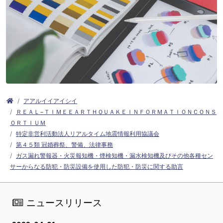
アアルイイアイシイ
ＲＥＡＬ−ＴＩＭＥＥＡＲＴＨＱＵＡＫＥＩＮＦＯＲＭＡＴＩＯＮＣＯＮＳ
ＯＲＴＩＵＭ
特定非営利活動法人リアルタイム地震情報利用協議会
第４５類 冠婚葬祭、警備、法律事務
ガス漏れ警報器・火災報知機・煙検知機・漏水検知機及びその他各種セン
サーからなる防犯・防災設備を使用した防犯・防災に関する助言
ニュースリリース