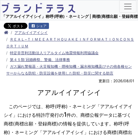
「アアルイイアイシイ」称呼(呼称)・ネーミング | 商標(商標出願・登録商標)
シェア
アアルイイアイシイ
ＲＥＡＬ−ＴＩＭＥＥＡＲＴＨＱＵＡＫＥＩＮＦＯＲＭＡＴＩＯＮＣＯＮＳ
ＯＲＴＩＵＭ
特定非営利活動法人リアルタイム地震情報利用協議会
第４５類 冠婚葬祭、警備、法律事務
ガス漏れ警報器・火災報知機・煙検知機・漏水検知機及びその他各種セン
サーからなる防犯・防災設備を使用した防犯・防災に関する助言
更新日：2026/08/01
アアルイイアイシイ
このページでは、称呼(呼称)・ネーミング「アアルイイアイ
1
シイ」における特許庁発行の
件の、商標公報データに基づく
商標(商標出願・登録商標)の情報を提供しています。称呼(呼
称)・ネーミング「アアルイイアイシイ」における商標(商標出