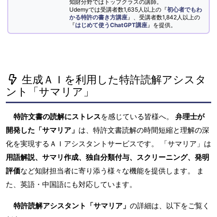
知財分野ではトップクラスの講師。
Udemyでは受講者数1,635人以上の『
初心者でもわ
かる特許の書き方講座
』、受講者数1,842人以上の
『
はじめて使うChatGPT講座
』を提供。
生成ＡＩを利用した特許読解アシスタ
ント「サマリア」
特許文書の読解にストレス
を感じている皆様へ。
弁理士が
開発した「サマリア」
は、特許文書読解の時間短縮と理解の深
化を実現するＡＩアシスタントサービスです。 「サマリア」は
用語解説、サマリ作成、独自分類付与、スクリーニング、発明
評価
など知財担当者に寄り添う様々な機能を提供します。 ま
た、英語・中国語にも対応しています。
特許読解アシスタント「サマリア」
の詳細は、以下をご覧く