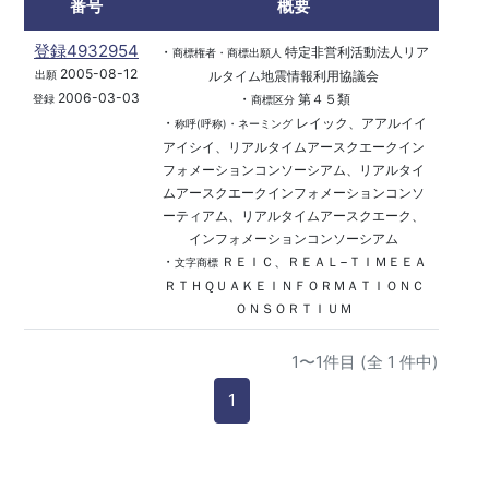
番号
概要
登録4932954
・
特定非営利活動法人リア
商標権者・商標出願人
2005-08-12
ルタイム地震情報利用協議会
出願
2006-03-03
・
第４５類
登録
商標区分
・
レイック、アアルイイ
称呼(呼称)・ネーミング
アイシイ、リアルタイムアースクエークイン
フォメーションコンソーシアム、リアルタイ
ムアースクエークインフォメーションコンソ
ーティアム、リアルタイムアースクエーク、
インフォメーションコンソーシアム
・
ＲＥＩＣ、ＲＥＡＬ−ＴＩＭＥＥＡ
文字商標
ＲＴＨＱＵＡＫＥＩＮＦＯＲＭＡＴＩＯＮＣ
ＯＮＳＯＲＴＩＵＭ
1〜1件目 (全 1 件中)
1