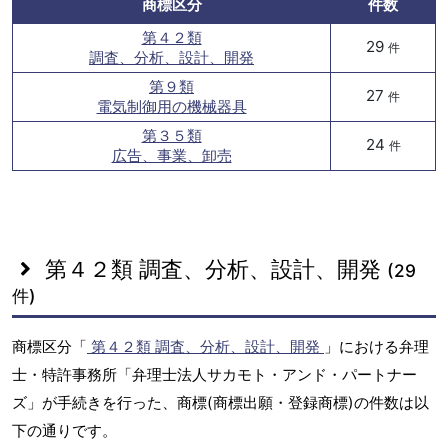
商標区分
件数
第４２類
29
件
調査、分析、設計、開発
第９類
27
件
電気制御用の機械器具
第３５類
24
件
広告、事業、卸売
第４２類 調査、分析、設計、開発
(29
件)
商標区分「
第４２類 調査、分析、設計、開発
」における弁理
士・特許事務所「弁理士法人サカモト・アンド・パートナー
ズ」が手続きを行った、商標(商標出願・登録商標)の件数は以
下の通りです。