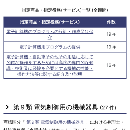
指定商品・指定役務(サービス)一覧 (全期間)
指定商品・指定役務(サービス)
件数
電子計算機のプログラムの設計・作成又は保
19
件
守
電子計算機用プログラムの提供
19
件
電子計算機・自動車その他その用途に応じて
的確な操作をするためには高度の専門的な知
16
件
識・技術又は経験を必要とする機械の性能・
操作方法等に関する紹介及び説明
第９類 電気制御用の機械器具
(27 件)
商標区分「
第９類 電気制御用の機械器具
」における弁理士・