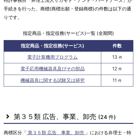
特許事務所「弁理士法人サカモト・アンド・パートナーズ」が
手続きを行った、商標(商標出願・登録商標)の件数は以下の通
りです。
指定商品・指定役務(サービス)一覧 (全期間)
指定商品・指定役務(サービス)
件数
電子計算機用プログラム
13
件
電子応用機械器具及びその部品
12
件
機械器具に関する試験又は研究
11
件
第３５類 広告、事業、卸売
(24 件)
商標区分「
第３５類 広告、事業、卸売
」における弁理士・特