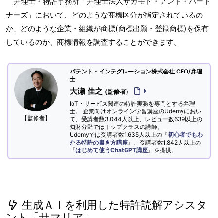
弁理士・特許事務所「弁理士法人サカモト・アンド・パート
ナーズ」において、どのような商標区分が指定されているの
か、どのような企業・組織が商標(商標出願・登録商標)を保有
しているのか、商標情報を調査することができます。
パテント・インテグレーション株式会社 CEO/弁理
士
大瀬 佳之
(監修者)
IoT・サービス関連の特許実務を専門とする弁理
士。 企業向けオンライン学習講座のUdemyにおい
【監修者】
て、受講者数3,044人以上、レビュー数639以上の
知財分野ではトップクラスの講師。
Udemyでは受講者数1,635人以上の『
初心者でもわ
かる特許の書き方講座
』、受講者数1,842人以上の
『
はじめて使うChatGPT講座
』を提供。
生成ＡＩを利用した特許読解アシスタ
ント「サマリア」