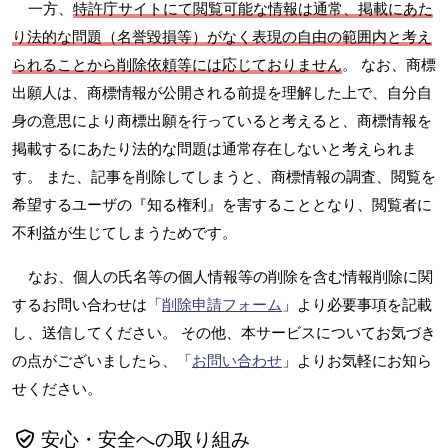
一方、
特許庁サイトにて閲覧可能な情報は通常、掲載にあた
り法的な問題（名誉毀損等）がなく表現の自由の範囲内と考え
られることから削除依頼等には応じておりません
。 なお、商標
出願人は、商標情報が公開される前提を理解した上で、自分自
身の意思により商標出願を行っていると考えると、商標情報を
掲載するにあたり法的な問題は通常存在しないと考えられま
す。 また、記事を削除してしまうと、商標情報の調査、閲覧を
希望するユーザの『知る権利』を害することとなり、閲覧者に
不利益が生じてしまうためです。
なお、個人の氏名等の個人情報等の削除を含む情報削除に関
するお問い合わせは「
削除申請フォーム
」より必要事項を記載
し、送信してください。 その他、本サービスについてお気づき
の点がございましたら、「
お問い合わせ
」よりお気軽にお知ら
せください。
安心・安全への取り組み