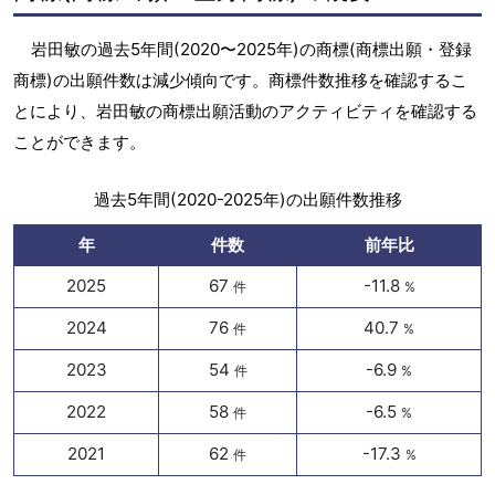
岩田敏の過去5年間(2020〜2025年)の商標(商標出願・登録
商標)の出願件数は減少傾向です。商標件数推移を確認するこ
とにより、岩田敏の商標出願活動のアクティビティを確認する
ことができます。
過去5年間(2020-2025年)の出願件数推移
年
件数
前年比
2025
67
-11.8
件
%
2024
76
40.7
件
%
2023
54
-6.9
件
%
2022
58
-6.5
件
%
2021
62
-17.3
件
%