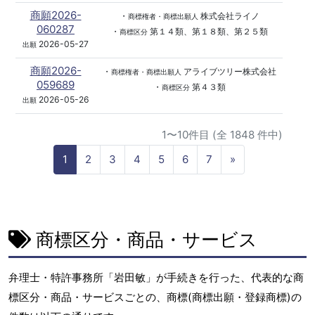
商願2026-
・
株式会社ライノ
商標権者・商標出願人
060287
・
第１４類、第１８類、第２５類
商標区分
2026-05-27
出願
商願2026-
・
アライブツリー株式会社
商標権者・商標出願人
059689
・
第４３類
商標区分
2026-05-26
出願
1〜10件目 (全 1848 件中)
N
1
2
3
4
5
6
7
»
e
x
t
商標区分・商品・サービス
弁理士・特許事務所「岩田敏」が手続きを行った、代表的な商
標区分・商品・サービスごとの、商標(商標出願・登録商標)の