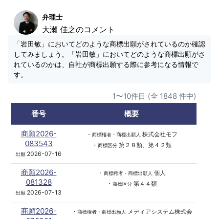
弁理士
大瀬 佳之のコメント
「岩田敏」においてどのような商標出願がされているのか確認
してみましょう。「岩田敏」においてどのような商標出願がさ
れているのかは、自社が商標出願する際に参考になる情報で
す。
1〜10件目 (全 1848 件中)
番号
概要
商願2026-
・
株式会社モフ
商標権者・商標出願人
083543
・
第２８類、第４２類
商標区分
2026-07-16
出願
商願2026-
・
個人
商標権者・商標出願人
081328
・
第４４類
商標区分
2026-07-13
出願
商願2026-
・
メディアシステム株式会
商標権者・商標出願人