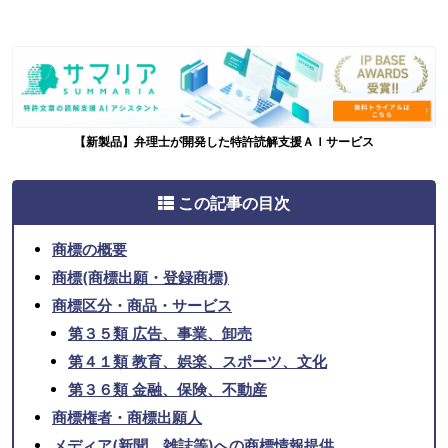
【新製品】弁理士が開発した特許読解支援ＡＩサービス
この記事の目次
商標の概要
商標(商標出願・登録商標)
商標区分・商品・サービス
第３５類 広告、事業、卸売
第４１類 教育、娯楽、スポーツ、文化
第３６類 金融、保険、不動産
商標権者・商標出願人
メディア(新聞、雑誌等)への商標情報提供