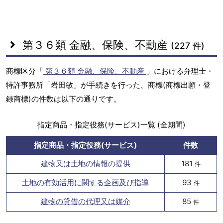
第３６類 金融、保険、不動産
(227 件)
商標区分「
第３６類 金融、保険、不動産
」における弁理士・
特許事務所「岩田敏」が手続きを行った、商標(商標出願・登
録商標)の件数は以下の通りです。
指定商品・指定役務(サービス)一覧 (全期間)
指定商品・指定役務(サービス)
件数
建物又は土地の情報の提供
181
件
土地の有効活用に関する企画及び指導
93
件
建物の貸借の代理又は媒介
85
件