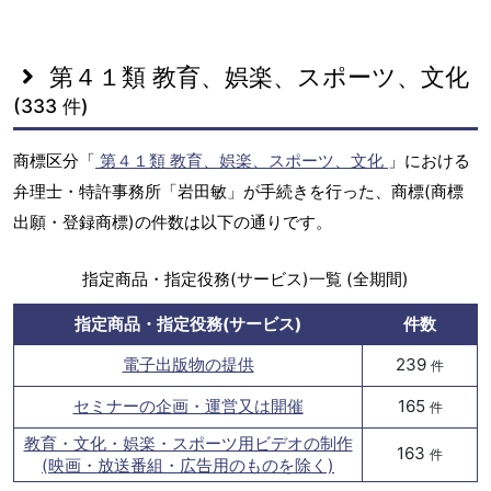
第４１類 教育、娯楽、スポーツ、文化
(333 件)
商標区分「
第４１類 教育、娯楽、スポーツ、文化
」における
弁理士・特許事務所「岩田敏」が手続きを行った、商標(商標
出願・登録商標)の件数は以下の通りです。
指定商品・指定役務(サービス)一覧 (全期間)
指定商品・指定役務(サービス)
件数
電子出版物の提供
239
件
セミナーの企画・運営又は開催
165
件
教育・文化・娯楽・スポーツ用ビデオの制作
163
件
(映画・放送番組・広告用のものを除く)