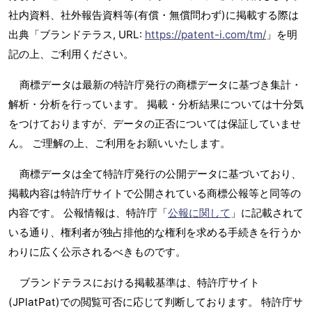
社内資料、社外報告資料等(有償・無償問わず)に掲載する際は
出典「ブランドテラス, URL:
https://patent-i.com/tm/
」を明
記の上、ご利用ください。
商標データは最新の特許庁発行の商標データに基づき集計・
解析・分析を行っています。 掲載・分析結果については十分気
をつけておりますが、データの正否については保証していませ
ん。 ご理解の上、ご利用をお願いいたします。
商標データは全て特許庁発行の公開データに基づいており、
掲載内容は特許庁サイトで公開されている商標公報等と同等の
内容です。 公報情報は、特許庁「
公報に関して
」に記載されて
いる通り、権利者が独占排他的な権利を求める手続きを行うか
わりに広く公示されるべきものです。
ブランドテラスにおける掲載基準は、特許庁サイト
(JPlatPat)での閲覧可否に応じて判断しております。 特許庁サ