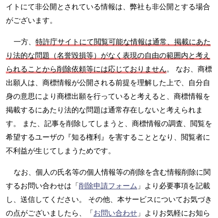
イトにて非公開とされている情報は、弊社も非公開とする場合
がございます。
一方、
特許庁サイトにて閲覧可能な情報は通常、掲載にあた
り法的な問題（名誉毀損等）がなく表現の自由の範囲内と考え
られることから削除依頼等には応じておりません
。 なお、商標
出願人は、商標情報が公開される前提を理解した上で、自分自
身の意思により商標出願を行っていると考えると、商標情報を
掲載するにあたり法的な問題は通常存在しないと考えられま
す。 また、記事を削除してしまうと、商標情報の調査、閲覧を
希望するユーザの『知る権利』を害することとなり、閲覧者に
不利益が生じてしまうためです。
なお、個人の氏名等の個人情報等の削除を含む情報削除に関
するお問い合わせは「
削除申請フォーム
」より必要事項を記載
し、送信してください。 その他、本サービスについてお気づき
の点がございましたら、「
お問い合わせ
」よりお気軽にお知ら