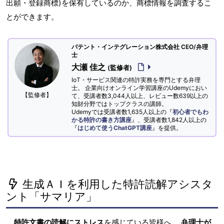
出願・登録商標)を保有しているのか、商標情報を調査するこ
とができます。
パテント・インテグレーション株式会社 CEO/弁理
士
大瀬 佳之
(監修者)
IoT・サービス関連の特許実務を専門とする弁理
士。 企業向けオンライン学習講座のUdemyにおい
【監修者】
て、受講者数3,044人以上、レビュー数639以上の
知財分野ではトップクラスの講師。
Udemyでは受講者数1,635人以上の『
初心者でもわ
かる特許の書き方講座
』、受講者数1,842人以上の
『
はじめて使うChatGPT講座
』を提供。
生成ＡＩを利用した特許読解アシスタ
ント「サマリア」
特許文書の読解にストレス
を感じている皆様へ。
弁理士が