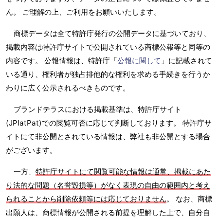
ん。 ご理解の上、ご利用をお願いいたします。
商標データは全て特許庁発行の公開データに基づいており、
掲載内容は特許庁サイトで公開されている商標公報等と同等の
内容です。 公報情報は、特許庁「
公報に関して
」に記載されて
いる通り、権利者が独占排他的な権利を求める手続きを行うか
わりに広く公示されるべきものです。
ブランドテラスにおける掲載基準は、特許庁サイト
(JPlatPat)での閲覧可否に応じて判断しております。 特許庁サ
イトにて非公開とされている情報は、弊社も非公開とする場合
がございます。
一方、
特許庁サイトにて閲覧可能な情報は通常、掲載にあた
り法的な問題（名誉毀損等）がなく表現の自由の範囲内と考え
られることから削除依頼等には応じておりません
。 なお、商標
出願人は、商標情報が公開される前提を理解した上で、自分自