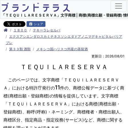
「ＴＥＱＵＩＬＡＲＥＳＥＲＶＡ」文字商標 | 商標(商標出願・登録商標) 情
シェア
１８００
テキーラレセルバ
エクスアシエンダロスカミチネスソシエダドアノニマデキャピタルバリア
ブレ
第３３類 酒類
メキシコ国ハリスコ州産の蒸留酒
更新日：2026/08/01
ＴＥＱＵＩＬＡＲＥＳＥＲＶＡ
このページでは、文字商標「ＴＥＱＵＩＬＡＲＥＳＥＲＶ
11
Ａ」における特許庁発行の
件の、商標公報データに基づく商
標(商標出願・登録商標)の情報を提供しています。文字商標
「ＴＥＱＵＩＬＡＲＥＳＥＲＶＡ」における商標(商標出願・
登録商標)、称呼(呼称)・ネーミング、商標権者・商標出願人、
商標区分、指定商品・指定役務(サービス)など、商標に関する
情報を調べることができます。