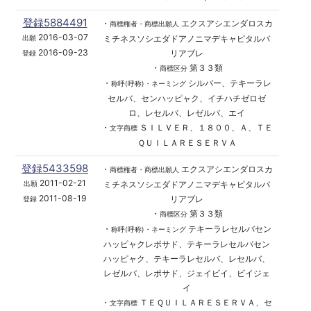
登録5884491
・
エクスアシエンダロスカ
商標権者・商標出願人
2016-03-07
ミチネスソシエダドアノニマデキャピタルバ
出願
2016-09-23
リアブレ
登録
・
第３３類
商標区分
・
シルバー、テキーラレ
称呼(呼称)・ネーミング
セルバ、センハッピャク、イチハチゼロゼ
ロ、レセルバ、レゼルバ、エイ
・
ＳＩＬＶＥＲ、１８００、Ａ、ＴＥ
文字商標
ＱＵＩＬＡＲＥＳＥＲＶＡ
登録5433598
・
エクスアシエンダロスカ
商標権者・商標出願人
2011-02-21
ミチネスソシエダドアノニマデキャピタルバ
出願
2011-08-19
リアブレ
登録
・
第３３類
商標区分
・
テキーラレセルバセン
称呼(呼称)・ネーミング
ハッピャクレポサド、テキーラレセルバセン
ハッピャク、テキーラレセルバ、レセルバ、
レゼルバ、レポサド、ジェイビイ、ビイジェ
イ
・
ＴＥＱＵＩＬＡＲＥＳＥＲＶＡ、セ
文字商標