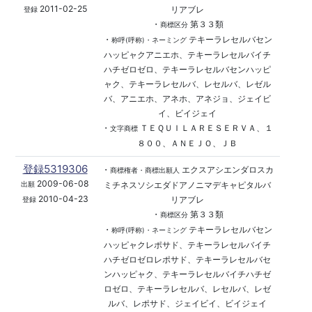
2011-02-25
リアブレ
登録
・
第３３類
商標区分
・
テキーラレセルバセン
称呼(呼称)・ネーミング
ハッピャクアニエホ、テキーラレセルバイチ
ハチゼロゼロ、テキーラレセルバセンハッピ
ャク、テキーラレセルバ、レセルバ、レゼル
バ、アニエホ、アネホ、アネジョ、ジェイビ
イ、ビイジェイ
・
ＴＥＱＵＩＬＡＲＥＳＥＲＶＡ、１
文字商標
８００、ＡＮＥＪＯ、ＪＢ
登録5319306
・
エクスアシエンダロスカ
商標権者・商標出願人
2009-06-08
ミチネスソシエダドアノニマデキャピタルバ
出願
2010-04-23
リアブレ
登録
・
第３３類
商標区分
・
テキーラレセルバセン
称呼(呼称)・ネーミング
ハッピャクレポサド、テキーラレセルバイチ
ハチゼロゼロレポサド、テキーラレセルバセ
ンハッピャク、テキーラレセルバイチハチゼ
ロゼロ、テキーラレセルバ、レセルバ、レゼ
ルバ、レポサド、ジェイビイ、ビイジェイ