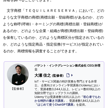
文字商標「ＴＥＱＵＩＬＡＲＥＳＥＲＶＡ」において、どの
ような文字商標の商標(商標出願・登録商標)があるのか、どの
ような称呼(呼称)・ネーミングの商標(商標出願・登録商標)が
あるのか、どのような企業・組織が商標(商標出願・登録商標)
を保有しているのか、どのような商標区分が指定されているの
か、どのような指定商品・指定役務(サービス)が指定されてい
るのか、商標情報を調査することができます。
パテント・インテグレーション株式会社 CEO/弁理
士
大瀬 佳之
(監修者)
IoT・サービス関連の特許実務を専門とする弁理
士。 企業向けオンライン学習講座のUdemyにおい
【監修者】
て、受講者数3,044人以上、レビュー数639以上の
知財分野ではトップクラスの講師。
Udemyでは受講者数1,635人以上の『
初心者でもわ
かる特許の書き方講座
』、受講者数1,842人以上の
『
はじめて使うChatGPT講座
』を提供。