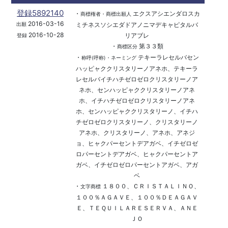
登録5892140
・
エクスアシエンダロスカ
商標権者・商標出願人
2016-03-16
ミチネスソシエダドアノニマデキャピタルバ
出願
2016-10-28
リアブレ
登録
・
第３３類
商標区分
・
テキーラレセルバセン
称呼(呼称)・ネーミング
ハッピャククリスタリーノアネホ、テキーラ
レセルバイチハチゼロゼロクリスタリーノア
ネホ、センハッピャククリスタリーノアネ
ホ、イチハチゼロゼロクリスタリーノアネ
ホ、センハッピャククリスタリーノ、イチハ
チゼロゼロクリスタリーノ、クリスタリーノ
アネホ、クリスタリーノ、アネホ、アネジ
ョ、ヒャクパーセントデアガベ、イチゼロゼ
ロパーセントデアガベ、ヒャクパーセントア
ガベ、イチゼロゼロパーセントアガベ、アガ
ベ
・
１８００、ＣＲＩＳＴＡＬＩＮＯ、
文字商標
１００％ＡＧＡＶＥ、１００％ＤＥＡＧＡＶ
Ｅ、ＴＥＱＵＩＬＡＲＥＳＥＲＶＡ、ＡＮＥ
ＪＯ