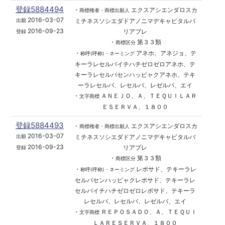
登録5884494
・
エクスアシエンダロスカ
商標権者・商標出願人
2016-03-07
ミチネスソシエダドアノニマデキャピタルバ
出願
2016-09-23
リアブレ
登録
・
第３３類
商標区分
・
アネホ、アネジョ、テ
称呼(呼称)・ネーミング
キーラレセルバイチハチゼロゼロアネホ、テ
キーラレセルバセンハッピャクアネホ、テキ
ーラレセルバ、レセルバ、レゼルバ、エイ
・
ＡＮＥＪＯ、Ａ、ＴＥＱＵＩＬＡＲ
文字商標
ＥＳＥＲＶＡ、１８００
登録5884493
・
エクスアシエンダロスカ
商標権者・商標出願人
2016-03-07
ミチネスソシエダドアノニマデキャピタルバ
出願
2016-09-23
リアブレ
登録
・
第３３類
商標区分
・
レポサド、テキーラレ
称呼(呼称)・ネーミング
セルバセンハッピャクレポサド、テキーラレ
セルバイチハチゼロゼロレポサド、テキーラ
レセルバ、レセルバ、レゼルバ、エイ
・
ＲＥＰＯＳＡＤＯ、Ａ、ＴＥＱＵＩ
文字商標
ＬＡＲＥＳＥＲＶＡ、１８００