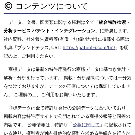
コンテンツについて
データ、文書、図表類に関する権利は全て「
統合特許検索・
分析サービス パテント・インテグレーション
」に帰属します。
社内資料、社外報告資料等(有償・無償問わず)に掲載する際は
出典「ブランドテラス, URL:
https://patent-i.com/tm/
」を明
記の上、ご利用ください。
商標データは最新の特許庁発行の商標データに基づき集計・
解析・分析を行っています。 掲載・分析結果については十分気
をつけておりますが、データの正否については保証していませ
ん。 ご理解の上、ご利用をお願いいたします。
商標データは全て特許庁発行の公開データに基づいており、
掲載内容は特許庁サイトで公開されている商標公報等と同等の
内容です。 公報情報は、特許庁「
公報に関して
」に記載されて
いる通り、権利者が独占排他的な権利を求める手続きを行うか