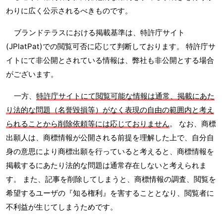
わりに広く公示されるべきものです。
ブランドテラスにおける掲載基準は、特許庁サイト
(JPlatPat)での閲覧可否に応じて判断しております。 特許庁サ
イトにて非公開とされている情報は、弊社も非公開とする場合
がございます。
一方、
特許庁サイトにて閲覧可能な情報は通常、掲載にあた
り法的な問題（名誉毀損等）がなく表現の自由の範囲内と考え
られることから削除依頼等には応じておりません
。 なお、商標
出願人は、商標情報が公開される前提を理解した上で、自分自
身の意思により商標出願を行っていると考えると、商標情報を
掲載するにあたり法的な問題は通常存在しないと考えられま
す。 また、記事を削除してしまうと、商標情報の調査、閲覧を
希望するユーザの『知る権利』を害することとなり、閲覧者に
不利益が生じてしまうためです。