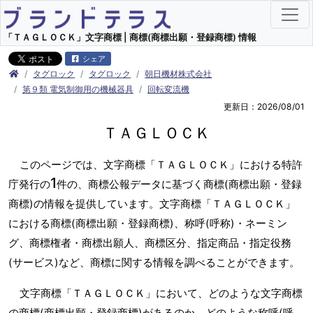
「ＴＡＧＬＯＣＫ」文字商標 | 商標(商標出願・登録商標) 情報
シェア
タグロック
タグロック
朝日機材株式会社
第９類 電気制御用の機械器具
回転変流機
更新日：2026/08/01
ＴＡＧＬＯＣＫ
このページでは、文字商標「ＴＡＧＬＯＣＫ」における特許
1
庁発行の
件の、商標公報データに基づく商標(商標出願・登録
商標)の情報を提供しています。文字商標「ＴＡＧＬＯＣＫ」
における商標(商標出願・登録商標)、称呼(呼称)・ネーミン
グ、商標権者・商標出願人、商標区分、指定商品・指定役務
(サービス)など、商標に関する情報を調べることができます。
文字商標「ＴＡＧＬＯＣＫ」において、どのような文字商標
の商標(商標出願・登録商標)があるのか、どのような称呼(呼