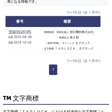
考になる情報です。
1〜1件目 (全 1 件中)
番号
概要
登録5626195
・
朝日機材株式会社
商標権者・商標出願人
2013-06-26
・
第９類
出願
商標区分
2013-10-25
・
タグロック
登録
称呼(呼称)・ネーミング
・
ＴＡＧＬＯＣＫ、タグロック
文字商標
1〜1件目 (全 1 件中)
1
文字商標
文字商標「ＴＡＧＬＯＣＫ」における代表的な文字商標ごと