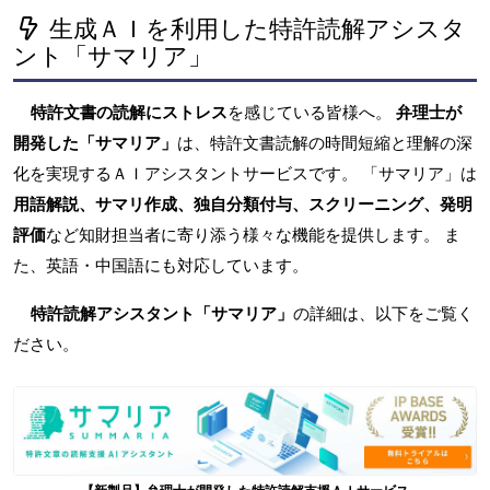
生成ＡＩを利用した特許読解アシスタ
ント「サマリア」
特許文書の読解にストレス
を感じている皆様へ。
弁理士が
開発した「サマリア」
は、特許文書読解の時間短縮と理解の深
化を実現するＡＩアシスタントサービスです。 「サマリア」は
用語解説、サマリ作成、独自分類付与、スクリーニング、発明
評価
など知財担当者に寄り添う様々な機能を提供します。 ま
た、英語・中国語にも対応しています。
特許読解アシスタント「サマリア」
の詳細は、以下をご覧く
ださい。