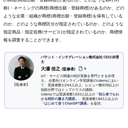
称)・ネーミングの商標(商標出願・登録商標)があるのか、どの
ような企業・組織が商標(商標出願・登録商標)を保有している
のか、どのような商標区分が指定されているのか、どのような
指定商品・指定役務(サービス)が指定されているのか、商標情
報を調査することができます。
パテント・インテグレーション株式会社 CEO/弁理
士
大瀬 佳之
(監修者)
IoT・サービス関連の特許実務を専門とする弁理
士。 企業向けオンライン学習講座のUdemyにおい
【監修者】
て、受講者数3,044人以上、レビュー数639以上の
知財分野ではトップクラスの講師。
Udemyでは受講者数1,635人以上の『
初心者でもわ
かる特許の書き方講座
』、受講者数1,842人以上の
『
はじめて使うChatGPT講座
』を提供。