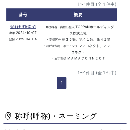
1〜1件目 (全 1 件中)
番号
概要
登録6916051
・
TOPPANホールディング
商標権者・商標出願人
2024-10-07
ス株式会社
出願
2025-04-04
・
第３５類、第４１類、第４２類
登録
商標区分
・
ママコネクト、ママ、
称呼(呼称)・ネーミング
コネクト
・
ＭＡＭＡＣＯＮＮＥＣＴ
文字商標
1〜1件目 (全 1 件中)
1
称呼(呼称)・ネーミング