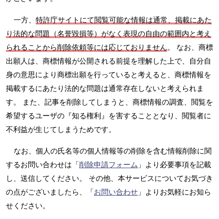
一方、
特許庁サイトにて閲覧可能な情報は通常、掲載にあた
り法的な問題（名誉毀損等）がなく表現の自由の範囲内と考え
られることから削除依頼等には応じておりません
。 なお、商標
出願人は、商標情報が公開される前提を理解した上で、自分自
身の意思により商標出願を行っていると考えると、商標情報を
掲載するにあたり法的な問題は通常存在しないと考えられま
す。 また、記事を削除してしまうと、商標情報の調査、閲覧を
希望するユーザの『知る権利』を害することとなり、閲覧者に
不利益が生じてしまうためです。
なお、個人の氏名等の個人情報等の削除を含む情報削除に関
するお問い合わせは「
削除申請フォーム
」より必要事項を記載
し、送信してください。 その他、本サービスについてお気づき
の点がございましたら、「
お問い合わせ
」よりお気軽にお知ら
せください。