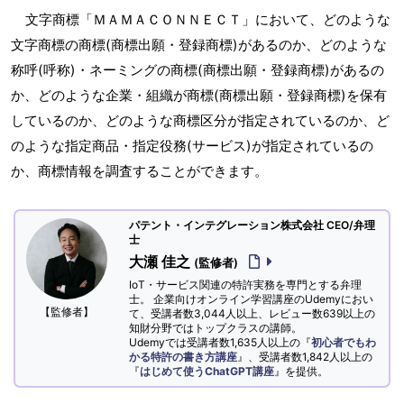
文字商標「ＭＡＭＡＣＯＮＮＥＣＴ」において、どのような
文字商標の商標(商標出願・登録商標)があるのか、どのような
称呼(呼称)・ネーミングの商標(商標出願・登録商標)があるの
か、どのような企業・組織が商標(商標出願・登録商標)を保有
しているのか、どのような商標区分が指定されているのか、ど
のような指定商品・指定役務(サービス)が指定されているの
か、商標情報を調査することができます。
パテント・インテグレーション株式会社 CEO/弁理
士
大瀬 佳之
(監修者)
IoT・サービス関連の特許実務を専門とする弁理
士。 企業向けオンライン学習講座のUdemyにおい
【監修者】
て、受講者数3,044人以上、レビュー数639以上の
知財分野ではトップクラスの講師。
Udemyでは受講者数1,635人以上の『
初心者でもわ
かる特許の書き方講座
』、受講者数1,842人以上の
『
はじめて使うChatGPT講座
』を提供。