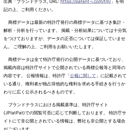
出典「ブランドテラス, URL:
https://patent-i.com/tm/
」を明
記の上、ご利用ください。
商標データは最新の特許庁発行の商標データに基づき集計・
解析・分析を行っています。 掲載・分析結果については十分気
をつけておりますが、データの正否については保証していませ
ん。 ご理解の上、ご利用をお願いいたします。
商標データは全て特許庁発行の公開データに基づいており、
掲載内容は特許庁サイトで公開されている商標公報等と同等の
内容です。 公報情報は、特許庁「
公報に関して
」に記載されて
いる通り、権利者が独占排他的な権利を求める手続きを行うか
わりに広く公示されるべきものです。
ブランドテラスにおける掲載基準は、特許庁サイト
(JPlatPat)での閲覧可否に応じて判断しております。 特許庁サ
イトにて非公開とされている情報は、弊社も非公開とする場合
がございます。