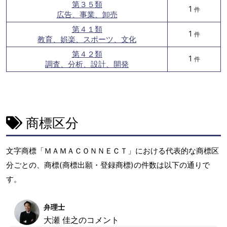
第３５類
1
件
広告、事業、卸売
第４１類
1
件
教育、娯楽、スポーツ、文化
第４２類
1
件
調査、分析、設計、開発
商標区分
文字商標「ＭＡＭＡＣＯＮＮＥＣＴ」における代表的な商標区
分ごとの、商標(商標出願・登録商標)の件数は以下の通りで
す。
弁理士
大瀬 佳之のコメント