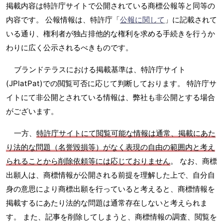
掲載内容は特許庁サイトで公開されている商標公報等と同等の
内容です。 公報情報は、特許庁「
公報に関して
」に記載されて
いる通り、権利者が独占排他的な権利を求める手続きを行うか
わりに広く公示されるべきものです。
ブランドテラスにおける掲載基準は、特許庁サイト
(JPlatPat)での閲覧可否に応じて判断しております。 特許庁サ
イトにて非公開とされている情報は、弊社も非公開とする場合
がございます。
一方、
特許庁サイトにて閲覧可能な情報は通常、掲載にあた
り法的な問題（名誉毀損等）がなく表現の自由の範囲内と考え
られることから削除依頼等には応じておりません
。 なお、商標
出願人は、商標情報が公開される前提を理解した上で、自分自
身の意思により商標出願を行っていると考えると、商標情報を
掲載するにあたり法的な問題は通常存在しないと考えられま
す。 また、記事を削除してしまうと、商標情報の調査、閲覧を