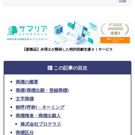
詳細
【新製品】弁理士が開発した特許読解支援ＡＩサービス
この記事の目次
商標の概要
商標(商標出願・登録商標)
文字商標
称呼(呼称)・ネーミング
商標権者・商標出願人
株式会社プロテラス
商標区分