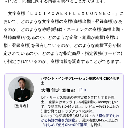
ス)など、商標に関する情報を調べることができます。
文字商標「ＬＵＣＩＰＯＷＥＲＦＬＥＸＣＯＮＮＥＣＴ」に
おいて、どのような文字商標の商標(商標出願・登録商標)があ
るのか、どのような称呼(呼称)・ネーミングの商標(商標出願・
登録商標)があるのか、どのような企業・組織が商標(商標出
願・登録商標)を保有しているのか、どのような商標区分が指
定されているのか、どのような指定商品・指定役務(サービス)
が指定されているのか、商標情報を調査することができます。
パテント・インテグレーション株式会社 CEO/弁理
士
大瀬 佳之
(監修者)
IoT・サービス関連の特許実務を専門とする弁理
士。 企業向けオンライン学習講座のUdemyにおい
【監修者】
て、受講者数3,044人以上、レビュー数639以上の
知財分野ではトップクラスの講師。
Udemyでは受講者数1,635人以上の『
初心者でもわ
かる特許の書き方講座
』、受講者数1,842人以上の
『
はじめて使うChatGPT講座
』を提供。