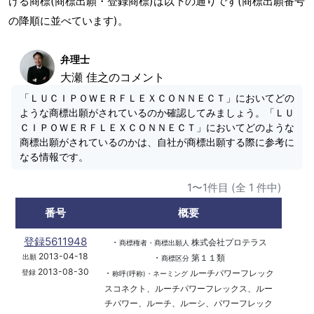
ける商標(商標出願・登録商標)は以下の通りです(商標出願番号
の降順に並べています)。
弁理士
大瀬 佳之のコメント
「ＬＵＣＩＰＯＷＥＲＦＬＥＸＣＯＮＮＥＣＴ」においてどの
ような商標出願がされているのか確認してみましょう。「ＬＵ
ＣＩＰＯＷＥＲＦＬＥＸＣＯＮＮＥＣＴ」においてどのような
商標出願がされているのかは、自社が商標出願する際に参考に
なる情報です。
1〜1件目 (全 1 件中)
番号
概要
登録5611948
・
株式会社プロテラス
商標権者・商標出願人
2013-04-18
・
第１１類
出願
商標区分
2013-08-30
・
ルーチパワーフレック
登録
称呼(呼称)・ネーミング
スコネクト、ルーチパワーフレックス、ルー
チパワー、ルーチ、ルーシ、パワーフレック