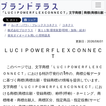
「ＬＵＣＩＰＯＷＥＲＦＬＥＸＣＯＮＮＥＣＴ」文字商標 | 商標(商標出願・
シェア
ル−チ・パワ−・フレックスコネクト
コネクト
株式会社プロテラス
第１１類 環境装置(照明・加熱・給水)
発光ダイオードを用いた照明器具
更新日：2026/08/01
ＬＵＣＩＰＯＷＥＲＦＬＥＸＣＯＮＮＥＣ
Ｔ
このページでは、文字商標「ＬＵＣＩＰＯＷＥＲＦＬＥＸＣ
1
ＯＮＮＥＣＴ」における特許庁発行の
件の、商標公報データ
に基づく商標(商標出願・登録商標)の情報を提供しています。
文字商標「ＬＵＣＩＰＯＷＥＲＦＬＥＸＣＯＮＮＥＣＴ」にお
ける商標(商標出願・登録商標)、称呼(呼称)・ネーミング、商
標権者・商標出願人、商標区分、指定商品・指定役務(サービ