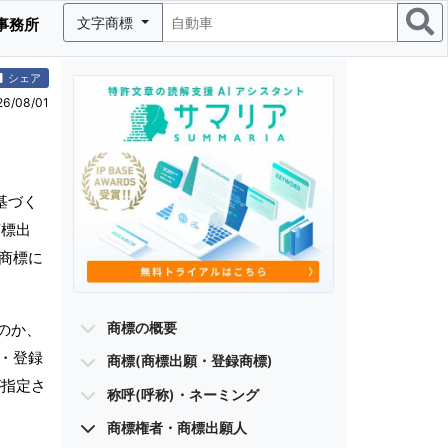
文字商標
事務所
シェア
/08/01
基づく
商標出
、商標に
商標の概要
のか、
願・登録
商標(商標出願・登録商標)
が指定さ
称呼(呼称)・ネーミング
商標権者・商標出願人