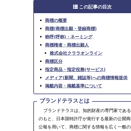
この記事の目次
商標の概要
商標(商標出願・登録商標)
称呼(呼称)・ネーミング
商標権者・商標出願人
株式会社クララオンライン
商標区分
指定商品・指定役務(サービス)
メディア(新聞、雑誌等)への商標情報提供
掲載内容・掲載基準について
ブランドテラスとは
ブランドテラスは、知的財産の専門家である
のもと、日本国特許庁が発行する最新の公開商
公報を用いて、商標に関する情報を広く一般の