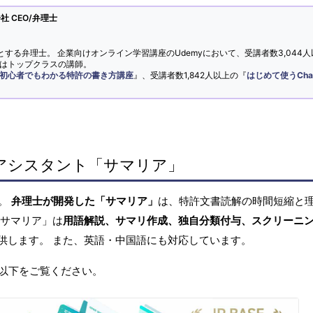
 CEO/弁理士
とする弁理士。 企業向けオンライン学習講座のUdemyにおいて、受講者数3,044人
ではトップクラスの講師。
初心者でもわかる特許の書き方講座
』、受講者数1,842人以上の『
はじめて使うCha
アシスタント「サマリア」
へ。
弁理士が開発した「サマリア」
は、特許文書読解の時間短縮と
「サマリア」は
用語解説、サマリ作成、独自分類付与、スクリーニ
供します。 また、英語・中国語にも対応しています。
以下をご覧ください。