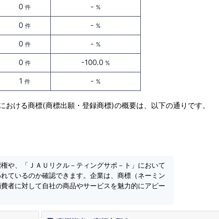
0
-
件
%
0
-
件
%
0
-
件
%
0
-100.0
件
%
1
-
件
%
における商標(商標出願・登録商標)の概要は、以下の通りです。
標権や、「ＪＡＵリクル－ティングサポ－ト」において
われているのか確認できます。企業は、商標（ネーミン
消費者に対して自社の商品やサービスを魅力的にアピー