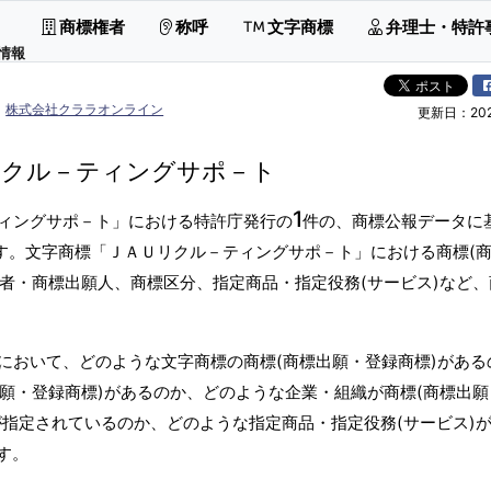
商標権者
称呼
文字商標
弁理士・特許
情報
株式会社クララオンライン
更新日：2026
リクル－ティングサポ－ト
1
ィングサポ－ト」における特許庁発行の
件の、商標公報データに
す。文字商標「ＪＡＵリクル－ティングサポ－ト」における商標(
権者・商標出願人、商標区分、指定商品・指定役務(サービス)など
において、どのような文字商標の商標(商標出願・登録商標)がある
出願・登録商標)があるのか、どのような企業・組織が商標(商標出
が指定されているのか、どのような指定商品・指定役務(サービス)
す。