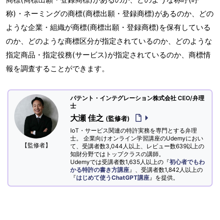
称)・ネーミングの商標(商標出願・登録商標)があるのか、どの
ような企業・組織が商標(商標出願・登録商標)を保有している
のか、どのような商標区分が指定されているのか、どのような
指定商品・指定役務(サービス)が指定されているのか、商標情
報を調査することができます。
パテント・インテグレーション株式会社 CEO/弁理
士
大瀬 佳之
(監修者)
IoT・サービス関連の特許実務を専門とする弁理
士。 企業向けオンライン学習講座のUdemyにおい
【監修者】
て、受講者数3,044人以上、レビュー数639以上の
知財分野ではトップクラスの講師。
Udemyでは受講者数1,635人以上の『
初心者でもわ
かる特許の書き方講座
』、受講者数1,842人以上の
『
はじめて使うChatGPT講座
』を提供。