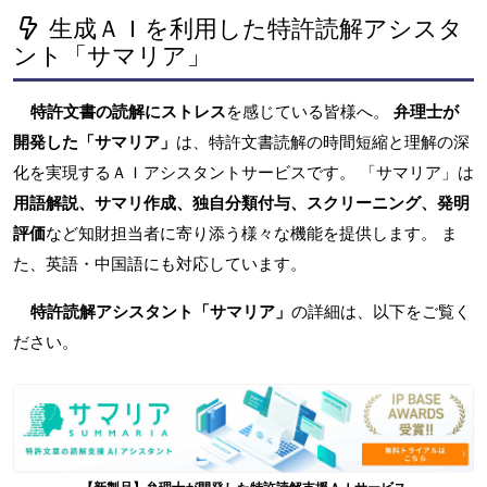
生成ＡＩを利用した特許読解アシスタ
ント「サマリア」
特許文書の読解にストレス
を感じている皆様へ。
弁理士が
開発した「サマリア」
は、特許文書読解の時間短縮と理解の深
化を実現するＡＩアシスタントサービスです。 「サマリア」は
用語解説、サマリ作成、独自分類付与、スクリーニング、発明
評価
など知財担当者に寄り添う様々な機能を提供します。 ま
た、英語・中国語にも対応しています。
特許読解アシスタント「サマリア」
の詳細は、以下をご覧く
ださい。