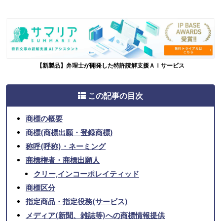
【新製品】弁理士が開発した特許読解支援ＡＩサービス
この記事の目次
商標の概要
商標(商標出願・登録商標)
称呼(呼称)・ネーミング
商標権者・商標出願人
クリー,インコーポレイティッド
商標区分
指定商品・指定役務(サービス)
メディア(新聞、雑誌等)への商標情報提供