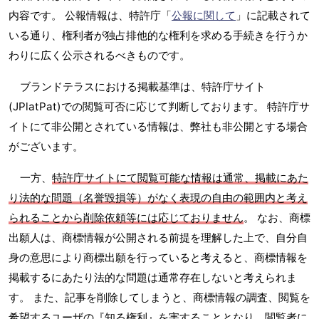
内容です。 公報情報は、特許庁「
公報に関して
」に記載されて
いる通り、権利者が独占排他的な権利を求める手続きを行うか
わりに広く公示されるべきものです。
ブランドテラスにおける掲載基準は、特許庁サイト
(JPlatPat)での閲覧可否に応じて判断しております。 特許庁サ
イトにて非公開とされている情報は、弊社も非公開とする場合
がございます。
一方、
特許庁サイトにて閲覧可能な情報は通常、掲載にあた
り法的な問題（名誉毀損等）がなく表現の自由の範囲内と考え
られることから削除依頼等には応じておりません
。 なお、商標
出願人は、商標情報が公開される前提を理解した上で、自分自
身の意思により商標出願を行っていると考えると、商標情報を
掲載するにあたり法的な問題は通常存在しないと考えられま
す。 また、記事を削除してしまうと、商標情報の調査、閲覧を
希望するユーザの『知る権利』を害することとなり、閲覧者に