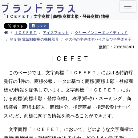
「ＩＣＥＦＥＴ」文字商標 | 商標(商標出願・登録商標) 情報
シェア
ＩＣＥＦＥＴ
アイスフェット
クリー,インコーポレイティッド
第９類 電気制御用の機械器具
その他の半導体デバイス及び半導体素子
更新日：2026/08/01
ＩＣＥＦＥＴ
このページでは、文字商標「ＩＣＥＦＥＴ」における特許庁
1
発行の
件の、商標公報データに基づく商標(商標出願・登録商
標)の情報を提供しています。文字商標「ＩＣＥＦＥＴ」にお
ける商標(商標出願・登録商標)、称呼(呼称)・ネーミング、商
標権者・商標出願人、商標区分、指定商品・指定役務(サービ
ス)など、商標に関する情報を調べることができます。
文字商標「ＩＣＥＦＥＴ」において、どのような文字商標の
商標(商標出願・登録商標)があるのか、どのような称呼(呼