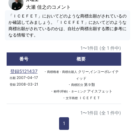
大瀬 佳之のコメント
「ＩＣＥＦＥＴ」においてどのような商標出願がされているの
か確認してみましょう。「ＩＣＥＦＥＴ」においてどのような
商標出願がされているのかは、自社が商標出願する際に参考に
なる情報です。
1〜1件目 (全 1 件中)
番号
概要
登録5121437
・
クリー,インコーポレイテ
商標権者・商標出願人
2007-04-17
ィッド
出願
2008-03-21
・
第９類
登録
商標区分
・
アイスフェット
称呼(呼称)・ネーミング
・
ＩＣＥＦＥＴ
文字商標
1〜1件目 (全 1 件中)
1