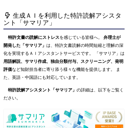
生成ＡＩを利用した特許読解アシスタ
ント「サマリア」
特許文書の読解にストレス
を感じている皆様へ。
弁理士が
開発した「サマリア」
は、特許文書読解の時間短縮と理解の深
化を実現するＡＩアシスタントサービスです。 「サマリア」は
用語解説、サマリ作成、独自分類付与、スクリーニング、発明
評価
など知財担当者に寄り添う様々な機能を提供します。 ま
た、英語・中国語にも対応しています。
特許読解アシスタント「サマリア」
の詳細は、以下をご覧く
ださい。