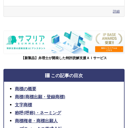
詳細
【新製品】弁理士が開発した特許読解支援ＡＩサービス
この記事の目次
商標の概要
商標(商標出願・登録商標)
文字商標
称呼(呼称)・ネーミング
商標権者・商標出願人