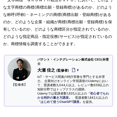
な文字商標の商標(商標出願・登録商標)があるのか、どのよう
な称呼(呼称)・ネーミングの商標(商標出願・登録商標)がある
のか、どのような企業・組織が商標(商標出願・登録商標)を保
有しているのか、どのような商標区分が指定されているのか、
どのような指定商品・指定役務(サービス)が指定されているの
か、商標情報を調査することができます。
パテント・インテグレーション株式会社 CEO/弁理
士
大瀬 佳之
(監修者)
IoT・サービス関連の特許実務を専門とする弁理
士。 企業向けオンライン学習講座のUdemyにおい
【監修者】
て、受講者数3,044人以上、レビュー数639以上の
知財分野ではトップクラスの講師。
Udemyでは受講者数1,635人以上の『
初心者でもわ
かる特許の書き方講座
』、受講者数1,842人以上の
『
はじめて使うChatGPT講座
』を提供。