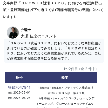
文字商標「ＧＲＯＷＴＨ就活ＤＸＰＯ」における商標(商標出
願・登録商標)は以下の通りです(商標出願番号の降順に並べて
います)。
弁理士
大瀬 佳之のコメント
「ＧＲＯＷＴＨ就活ＤＸＰＯ」においてどのような商標出願が
されているのか確認してみましょう。「ＧＲＯＷＴＨ就活ＤＸ
ＰＯ」においてどのような商標出願がされているのかは、自社
が商標出願する際に参考になる情報です。
1〜2件目 (全 2 件中)
番号
概要
登録7047941
・
ブティックス株式会社
商標権者・商標出願人
2025-09-01
・
第３５類、第４１類
出願
商標区分
2026-05-25
・
グロースシューカツデ
登録
称呼(呼称)・ネーミング
ィーエクスポ、グロースシューカツデイエッ