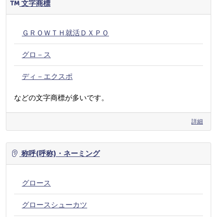
文字商標
ＧＲＯＷＴＨ就活ＤＸＰＯ
グロ－ス
ディ－エクスポ
などの文字商標が多いです。
詳細
称呼(呼称)・ネーミング
グロース
グロースシューカツ