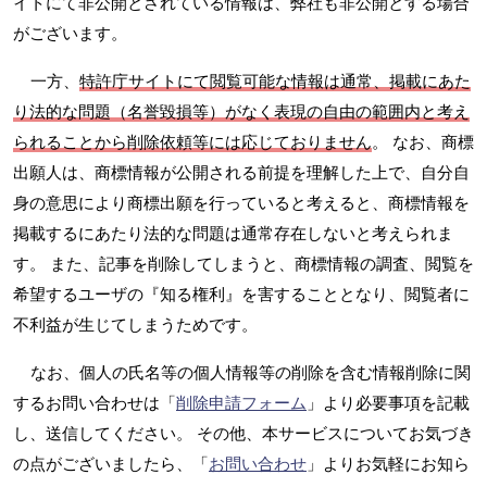
イトにて非公開とされている情報は、弊社も非公開とする場合
がございます。
一方、
特許庁サイトにて閲覧可能な情報は通常、掲載にあた
り法的な問題（名誉毀損等）がなく表現の自由の範囲内と考え
られることから削除依頼等には応じておりません
。 なお、商標
出願人は、商標情報が公開される前提を理解した上で、自分自
身の意思により商標出願を行っていると考えると、商標情報を
掲載するにあたり法的な問題は通常存在しないと考えられま
す。 また、記事を削除してしまうと、商標情報の調査、閲覧を
希望するユーザの『知る権利』を害することとなり、閲覧者に
不利益が生じてしまうためです。
なお、個人の氏名等の個人情報等の削除を含む情報削除に関
するお問い合わせは「
削除申請フォーム
」より必要事項を記載
し、送信してください。 その他、本サービスについてお気づき
の点がございましたら、「
お問い合わせ
」よりお気軽にお知ら