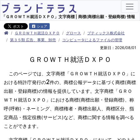
「ＧＲＯＷＴＨ就活ＤＸＰＯ」文字商標 | 商標(商標出願・登録商標) 情報
シェア
ＧＲＯＷＴＨ就活ＤＸＰＯ
グロース
ブティックス株式会社
第３５類 広告、事業、卸売
コンピュータによるファイルの管理
更新日：2026/08/01
ＧＲＯＷＴＨ就活ＤＸＰＯ
このページでは、文字商標「ＧＲＯＷＴＨ就活ＤＸＰＯ」に
2
おける特許庁発行の
件の、商標公報データに基づく商標(商標
出願・登録商標)の情報を提供しています。文字商標「ＧＲＯ
ＷＴＨ就活ＤＸＰＯ」における商標(商標出願・登録商標)、称
呼(呼称)・ネーミング、商標権者・商標出願人、商標区分、指
定商品・指定役務(サービス)など、商標に関する情報を調べる
ことができます。
文字商標「ＧＲＯＷＴＨ就活ＤＸＰＯ」において、どのよう