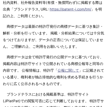
社内資料、社外報告資料等(有償・無償問わず)に掲載する際は
出典「ブランドテラス, URL:
https://patent-i.com/tm/
」を明
記の上、ご利用ください。
商標データは最新の特許庁発行の商標データに基づき集計・
解析・分析を行っています。 掲載・分析結果については十分気
をつけておりますが、データの正否については保証していませ
ん。 ご理解の上、ご利用をお願いいたします。
商標データは全て特許庁発行の公開データに基づいており、
掲載内容は特許庁サイトで公開されている商標公報等と同等の
内容です。 公報情報は、特許庁「
公報に関して
」に記載されて
いる通り、権利者が独占排他的な権利を求める手続きを行うか
わりに広く公示されるべきものです。
ブランドテラスにおける掲載基準は、特許庁サイト
(JPlatPat)での閲覧可否に応じて判断しております。 特許庁サ