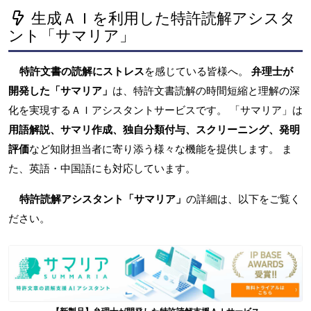
生成ＡＩを利用した特許読解アシスタ
ント「サマリア」
特許文書の読解にストレス
を感じている皆様へ。
弁理士が
開発した「サマリア」
は、特許文書読解の時間短縮と理解の深
化を実現するＡＩアシスタントサービスです。 「サマリア」は
用語解説、サマリ作成、独自分類付与、スクリーニング、発明
評価
など知財担当者に寄り添う様々な機能を提供します。 ま
た、英語・中国語にも対応しています。
特許読解アシスタント「サマリア」
の詳細は、以下をご覧く
ださい。