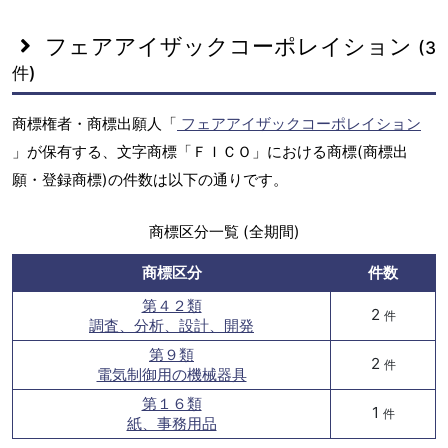
フェアアイザックコーポレイション
(3
件)
商標権者・商標出願人「
フェアアイザックコーポレイション
」が保有する、文字商標「ＦＩＣＯ」における商標(商標出
願・登録商標)の件数は以下の通りです。
商標区分一覧 (全期間)
商標区分
件数
第４２類
2
件
調査、分析、設計、開発
第９類
2
件
電気制御用の機械器具
第１６類
1
件
紙、事務用品