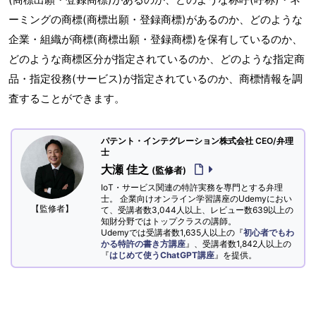
ーミングの商標(商標出願・登録商標)があるのか、どのような
企業・組織が商標(商標出願・登録商標)を保有しているのか、
どのような商標区分が指定されているのか、どのような指定商
品・指定役務(サービス)が指定されているのか、商標情報を調
査することができます。
パテント・インテグレーション株式会社 CEO/弁理
士
大瀬 佳之
(監修者)
IoT・サービス関連の特許実務を専門とする弁理
士。 企業向けオンライン学習講座のUdemyにおい
【監修者】
て、受講者数3,044人以上、レビュー数639以上の
知財分野ではトップクラスの講師。
Udemyでは受講者数1,635人以上の『
初心者でもわ
かる特許の書き方講座
』、受講者数1,842人以上の
『
はじめて使うChatGPT講座
』を提供。