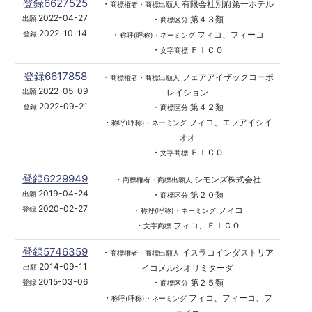
登録6627525
・
有限会社別府第一ホテル
商標権者・商標出願人
2022-04-27
・
第４３類
出願
商標区分
2022-10-14
・
フィコ、フィーコ
登録
称呼(呼称)・ネーミング
・
ＦＩＣＯ
文字商標
登録6617858
・
フェアアイザックコーポ
商標権者・商標出願人
2022-05-09
レイション
出願
2022-09-21
・
第４２類
登録
商標区分
・
フィコ、エフアイシイ
称呼(呼称)・ネーミング
オオ
・
ＦＩＣＯ
文字商標
登録6229949
・
シモンズ株式会社
商標権者・商標出願人
2019-04-24
・
第２０類
出願
商標区分
2020-02-27
・
フィコ
登録
称呼(呼称)・ネーミング
・
フィコ、ＦＩＣＯ
文字商標
登録5746359
・
イスラコインダストリア
商標権者・商標出願人
2014-09-11
イコメルシオリミターダ
出願
2015-03-06
・
第２５類
登録
商標区分
・
フィコ、フィーコ、フ
称呼(呼称)・ネーミング