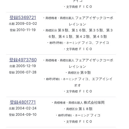
ァイコ
・
ＦＩＣＯ
文字商標
登録5369721
・
フェアアイザックコーポ
商標権者・商標出願人
2009-03-02
レイション
出願
2010-11-19
・
第９類、第１６類、第３５類、第３
登録
商標区分
６類、第４１類、第４２類、第４５類
・
フィコ、ファイコ
称呼(呼称)・ネーミング
・
ＦＩＣＯ
文字商標
登録4973760
・
フェアアイザックコーポ
商標権者・商標出願人
2005-12-19
レイション
出願
2006-07-28
・
第９類
登録
商標区分
・
フィコ、エフアイシイ
称呼(呼称)・ネーミング
オオ
・
ＦＩＣＯ
文字商標
登録4801771
・
株式会社味岡
商標権者・商標出願人
2004-02-24
・
第１８類
出願
商標区分
2004-09-10
・
フィコ
登録
称呼(呼称)・ネーミング
・
ＦＩＣＯ
文字商標