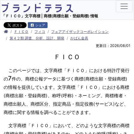
「ＦＩＣＯ」文字商標 | 商標(商標出願・登録商標) 情報
シェア
ＦＩＣＯ
フィコ
フェアアイザックコーポレイション
第４２類 調査、分析、設計、開発
かばん金具
更新日：2026/08/01
ＦＩＣＯ
このページでは、文字商標「ＦＩＣＯ」における特許庁発行
7
の
件の、商標公報データに基づく商標(商標出願・登録商標)
の情報を提供しています。文字商標「ＦＩＣＯ」における商標
(商標出願・登録商標)、称呼(呼称)・ネーミング、商標権者・
商標出願人、商標区分、指定商品・指定役務(サービス)など、
商標に関する情報を調べることができます。
文字商標「ＦＩＣＯ」において、どのような文字商標の商標
(商標出願・登録商標)があるのか、どのような称呼(呼称)・ネ