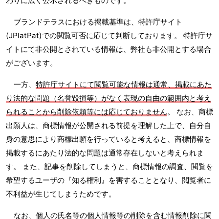
わりに広く公示されるべきものです。
ブランドテラスにおける掲載基準は、特許庁サイト
(JPlatPat)での閲覧可否に応じて判断しております。 特許庁サ
イトにて非公開とされている情報は、弊社も非公開とする場合
がございます。
一方、
特許庁サイトにて閲覧可能な情報は通常、掲載にあた
り法的な問題（名誉毀損等）がなく表現の自由の範囲内と考え
られることから削除依頼等には応じておりません
。 なお、商標
出願人は、商標情報が公開される前提を理解した上で、自分自
身の意思により商標出願を行っていると考えると、商標情報を
掲載するにあたり法的な問題は通常存在しないと考えられま
す。 また、記事を削除してしまうと、商標情報の調査、閲覧を
希望するユーザの『知る権利』を害することとなり、閲覧者に
不利益が生じてしまうためです。
なお、個人の氏名等の個人情報等の削除を含む情報削除に関