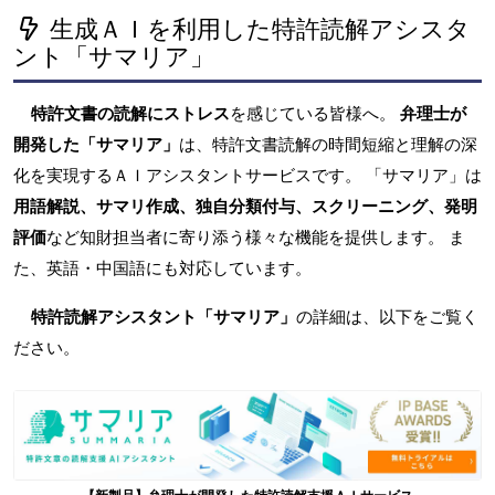
生成ＡＩを利用した特許読解アシスタ
ント「サマリア」
特許文書の読解にストレス
を感じている皆様へ。
弁理士が
開発した「サマリア」
は、特許文書読解の時間短縮と理解の深
化を実現するＡＩアシスタントサービスです。 「サマリア」は
用語解説、サマリ作成、独自分類付与、スクリーニング、発明
評価
など知財担当者に寄り添う様々な機能を提供します。 ま
た、英語・中国語にも対応しています。
特許読解アシスタント「サマリア」
の詳細は、以下をご覧く
ださい。