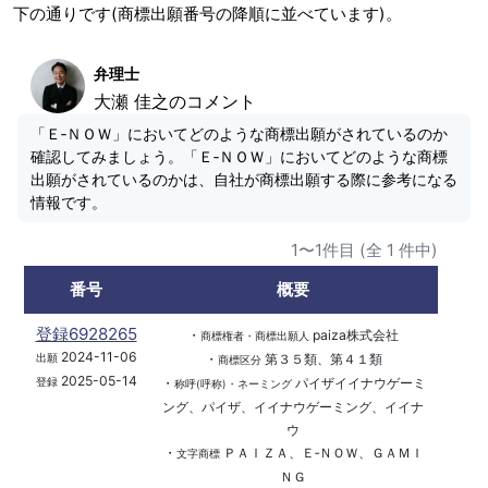
下の通りです(商標出願番号の降順に並べています)。
弁理士
大瀬 佳之のコメント
「Ｅ‐ＮＯＷ」においてどのような商標出願がされているのか
確認してみましょう。「Ｅ‐ＮＯＷ」においてどのような商標
出願がされているのかは、自社が商標出願する際に参考になる
情報です。
1〜1件目 (全 1 件中)
番号
概要
登録6928265
・
paiza株式会社
商標権者・商標出願人
2024-11-06
・
第３５類、第４１類
出願
商標区分
2025-05-14
・
パイザイイナウゲーミ
登録
称呼(呼称)・ネーミング
ング、パイザ、イイナウゲーミング、イイナ
ウ
・
ＰＡＩＺＡ、Ｅ‐ＮＯＷ、ＧＡＭＩ
文字商標
ＮＧ