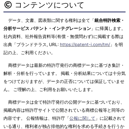
コンテンツについて
データ、文書、図表類に関する権利は全て「
統合特許検索・
分析サービス パテント・インテグレーション
」に帰属します。
社内資料、社外報告資料等(有償・無償問わず)に掲載する際は
出典「ブランドテラス, URL:
https://patent-i.com/tm/
」を明
記の上、ご利用ください。
商標データは最新の特許庁発行の商標データに基づき集計・
解析・分析を行っています。 掲載・分析結果については十分気
をつけておりますが、データの正否については保証していませ
ん。 ご理解の上、ご利用をお願いいたします。
商標データは全て特許庁発行の公開データに基づいており、
掲載内容は特許庁サイトで公開されている商標公報等と同等の
内容です。 公報情報は、特許庁「
公報に関して
」に記載されて
いる通り、権利者が独占排他的な権利を求める手続きを行うか