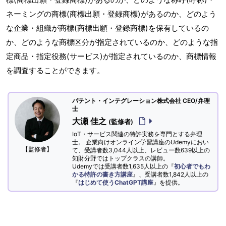
ネーミングの商標(商標出願・登録商標)があるのか、どのよう
な企業・組織が商標(商標出願・登録商標)を保有しているの
か、どのような商標区分が指定されているのか、どのような指
定商品・指定役務(サービス)が指定されているのか、商標情報
を調査することができます。
パテント・インテグレーション株式会社 CEO/弁理
士
大瀬 佳之
(監修者)
IoT・サービス関連の特許実務を専門とする弁理
士。 企業向けオンライン学習講座のUdemyにおい
【監修者】
て、受講者数3,044人以上、レビュー数639以上の
知財分野ではトップクラスの講師。
Udemyでは受講者数1,635人以上の『
初心者でもわ
かる特許の書き方講座
』、受講者数1,842人以上の
『
はじめて使うChatGPT講座
』を提供。