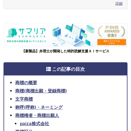
詳細
【新製品】弁理士が開発した特許読解支援ＡＩサービス
この記事の目次
商標の概要
商標(商標出願・登録商標)
文字商標
称呼(呼称)・ネーミング
商標権者・商標出願人
paiza株式会社