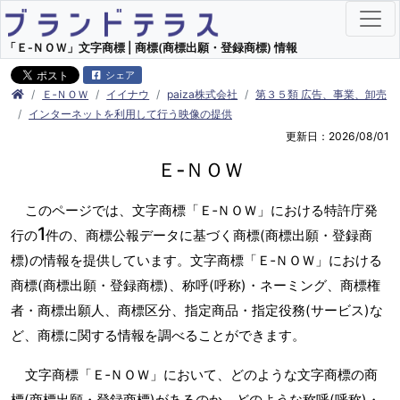
「Ｅ‐ＮＯＷ」文字商標 | 商標(商標出願・登録商標) 情報
シェア
Ｅ‐ＮＯＷ
イイナウ
paiza株式会社
第３５類 広告、事業、卸売
インターネットを利用して行う映像の提供
更新日：2026/08/01
Ｅ‐ＮＯＷ
このページでは、文字商標「Ｅ‐ＮＯＷ」における特許庁発
1
行の
件の、商標公報データに基づく商標(商標出願・登録商
標)の情報を提供しています。文字商標「Ｅ‐ＮＯＷ」における
商標(商標出願・登録商標)、称呼(呼称)・ネーミング、商標権
者・商標出願人、商標区分、指定商品・指定役務(サービス)な
ど、商標に関する情報を調べることができます。
文字商標「Ｅ‐ＮＯＷ」において、どのような文字商標の商
標(商標出願・登録商標)があるのか、どのような称呼(呼称)・