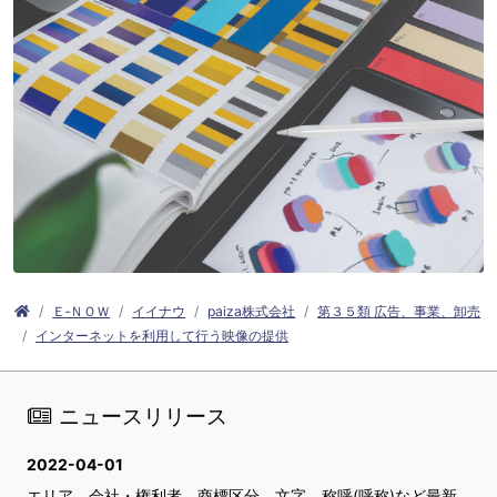
Ｅ‐ＮＯＷ
イイナウ
paiza株式会社
第３５類 広告、事業、卸売
インターネットを利用して行う映像の提供
ニュースリリース
2022-04-01
エリア、会社・権利者、商標区分、文字、称呼(呼称)など最新