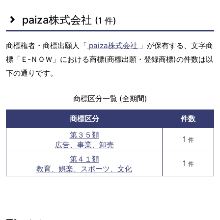
paiza株式会社
(1 件)
商標権者・商標出願人「
paiza株式会社
」が保有する、文字商
標「Ｅ‐ＮＯＷ」における商標(商標出願・登録商標)の件数は以
下の通りです。
商標区分一覧 (全期間)
商標区分
件数
第３５類
1
件
広告、事業、卸売
第４１類
1
件
教育、娯楽、スポーツ、文化