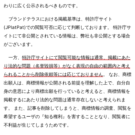
わりに広く公示されるべきものです。
ブランドテラスにおける掲載基準は、特許庁サイト
(JPlatPat)での閲覧可否に応じて判断しております。 特許庁サ
イトにて非公開とされている情報は、弊社も非公開とする場合
がございます。
一方、
特許庁サイトにて閲覧可能な情報は通常、掲載にあた
り法的な問題（名誉毀損等）がなく表現の自由の範囲内と考え
られることから削除依頼等には応じておりません
。 なお、商標
出願人は、商標情報が公開される前提を理解した上で、自分自
身の意思により商標出願を行っていると考えると、商標情報を
掲載するにあたり法的な問題は通常存在しないと考えられま
す。 また、記事を削除してしまうと、商標情報の調査、閲覧を
希望するユーザの『知る権利』を害することとなり、閲覧者に
不利益が生じてしまうためです。