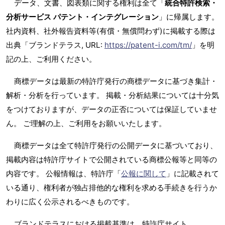
データ、文書、図表類に関する権利は全て「
統合特許検索・
分析サービス パテント・インテグレーション
」に帰属します。
社内資料、社外報告資料等(有償・無償問わず)に掲載する際は
出典「ブランドテラス, URL:
https://patent-i.com/tm/
」を明
記の上、ご利用ください。
商標データは最新の特許庁発行の商標データに基づき集計・
解析・分析を行っています。 掲載・分析結果については十分気
をつけておりますが、データの正否については保証していませ
ん。 ご理解の上、ご利用をお願いいたします。
商標データは全て特許庁発行の公開データに基づいており、
掲載内容は特許庁サイトで公開されている商標公報等と同等の
内容です。 公報情報は、特許庁「
公報に関して
」に記載されて
いる通り、権利者が独占排他的な権利を求める手続きを行うか
わりに広く公示されるべきものです。
ブランドテラスにおける掲載基準は、特許庁サイト