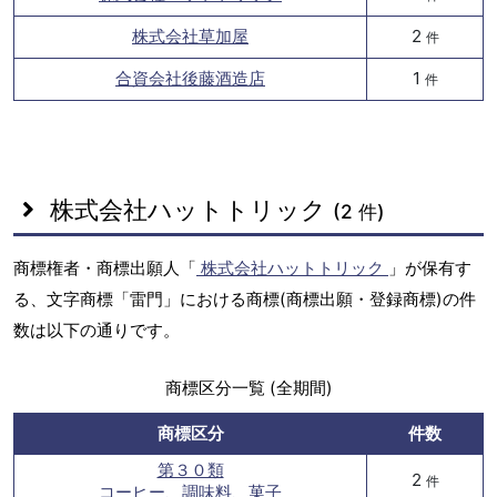
株式会社草加屋
2
件
合資会社後藤酒造店
1
件
株式会社ハットトリック
(2 件)
商標権者・商標出願人「
株式会社ハットトリック
」が保有す
る、文字商標「雷門」における商標(商標出願・登録商標)の件
数は以下の通りです。
商標区分一覧 (全期間)
商標区分
件数
第３０類
2
件
コーヒー、調味料、菓子