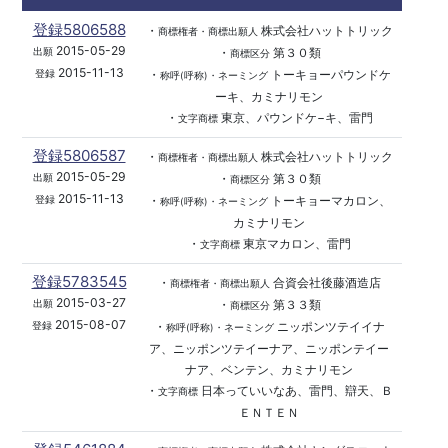
登録5806588
・
株式会社ハットトリック
商標権者・商標出願人
2015-05-29
・
第３０類
出願
商標区分
2015-11-13
・
トーキョーパウンドケ
登録
称呼(呼称)・ネーミング
ーキ、カミナリモン
・
東京、パウンドケ−キ、雷門
文字商標
登録5806587
・
株式会社ハットトリック
商標権者・商標出願人
2015-05-29
・
第３０類
出願
商標区分
2015-11-13
・
トーキョーマカロン、
登録
称呼(呼称)・ネーミング
カミナリモン
・
東京マカロン、雷門
文字商標
登録5783545
・
合資会社後藤酒造店
商標権者・商標出願人
2015-03-27
・
第３３類
出願
商標区分
2015-08-07
・
ニッポンツテイイナ
登録
称呼(呼称)・ネーミング
ア、ニッポンツテイーナア、ニッポンテイー
ナア、ベンテン、カミナリモン
・
日本っていいなあ、雷門、辯天、Ｂ
文字商標
ＥＮＴＥＮ