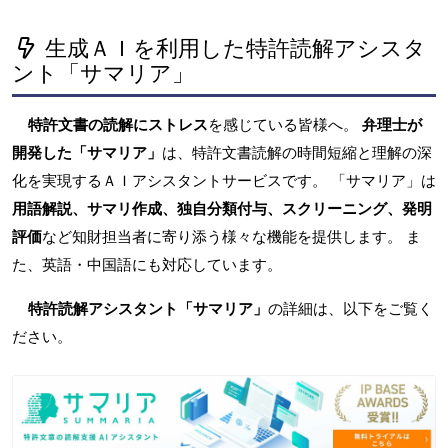
生成ＡＩを利用した特許読解アシスタ
ント「サマリア」
特許文書の読解にストレス
を感じている皆様へ。
弁理士が
開発した「サマリア」
は、特許文書読解の時間短縮と理解の深
化を実現するＡＩアシスタントサービスです。 「サマリア」は
用語解説、サマリ作成、独自分類付与、スクリーニング、発明
評価
など知財担当者に寄り添う様々な機能を提供します。 ま
た、英語・中国語にも対応しています。
特許読解アシスタント「サマリア」
の詳細は、以下をご覧く
ださい。