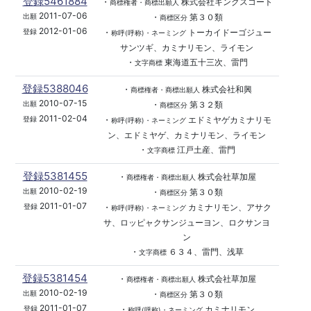
登録5461884
・
株式会社キングスコート
商標権者・商標出願人
2011-07-06
・
第３０類
出願
商標区分
2012-01-06
・
トーカイドーゴジュー
登録
称呼(呼称)・ネーミング
サンツギ、カミナリモン、ライモン
・
東海道五十三次、雷門
文字商標
登録5388046
・
株式会社和興
商標権者・商標出願人
2010-07-15
・
第３２類
出願
商標区分
2011-02-04
・
エドミヤゲカミナリモ
登録
称呼(呼称)・ネーミング
ン、エドミヤゲ、カミナリモン、ライモン
・
江戸土産、雷門
文字商標
登録5381455
・
株式会社草加屋
商標権者・商標出願人
2010-02-19
・
第３０類
出願
商標区分
2011-01-07
・
カミナリモン、アサク
登録
称呼(呼称)・ネーミング
サ、ロッピャクサンジューヨン、ロクサンヨ
ン
・
６３４、雷門、浅草
文字商標
登録5381454
・
株式会社草加屋
商標権者・商標出願人
2010-02-19
・
第３０類
出願
商標区分
2011-01-07
・
カミナリモン
登録
称呼(呼称)・ネーミング