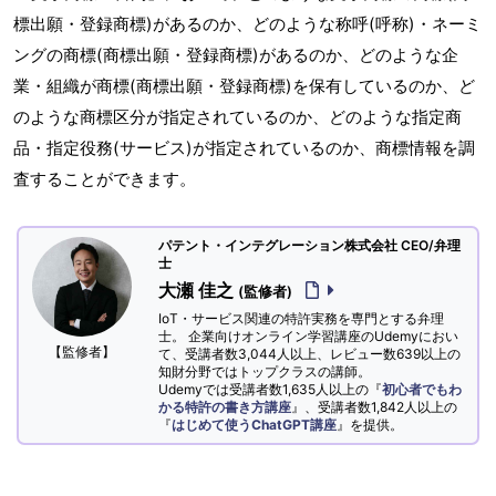
標出願・登録商標)があるのか、どのような称呼(呼称)・ネーミ
ングの商標(商標出願・登録商標)があるのか、どのような企
業・組織が商標(商標出願・登録商標)を保有しているのか、ど
のような商標区分が指定されているのか、どのような指定商
品・指定役務(サービス)が指定されているのか、商標情報を調
査することができます。
パテント・インテグレーション株式会社 CEO/弁理
士
大瀬 佳之
(監修者)
IoT・サービス関連の特許実務を専門とする弁理
士。 企業向けオンライン学習講座のUdemyにおい
【監修者】
て、受講者数3,044人以上、レビュー数639以上の
知財分野ではトップクラスの講師。
Udemyでは受講者数1,635人以上の『
初心者でもわ
かる特許の書き方講座
』、受講者数1,842人以上の
『
はじめて使うChatGPT講座
』を提供。