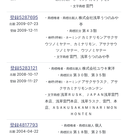
・
雷門
文字商標
登録5287695
・
株式会社浅草うつのみや
商標権者・商標出願人
2009-07-23
亭
出願
2009-12-11
・
第４３類
登録
商標区分
・
カミナリモンアサクサ
称呼(呼称)・ネーミング
ウツノミヤテー、カミナリモン、アサクサウ
ツノミヤテー、ウツノミヤテー
・
雷門、浅草うつのみや亭
文字商標
登録5283121
・
株式会社ユウキ東洋
商標権者・商標出願人
2008-10-17
・
第３０類、第３５類
出願
商標区分
2009-11-27
・
アサクサラスク、アサ
登録
称呼(呼称)・ネーミング
クサカミナリモンホンテン
・
浅草ＲＵＳＫ、ＪＡＰＡＮ浅草雷門
文字商標
本店、浅草雷門本店、浅草ラスク、雷門、本
店、ＡＳＡＫＵＳＡＫＡＭＩＮＡＲＩＭＯＮ
ＨＯＮＴＥＮ
登録4817793
・
個人
商標権者・商標出願人
2004-04-22
・
第１８類、第２５類
出願
商標区分