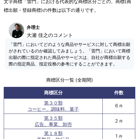
文字商標「雷門」における代表的な商標区分ごとの、商標(商
標出願・登録商標)の件数は以下の通りです。
弁理士
大瀬 佳之のコメント
「雷門」においてどのような商品やサービスに対して商標出願
がされているのか確認してみましょう。「雷門」において商標
出願の際に指定された商品やサービスは、自社が商標出願する
際の指定商品、指定役務の参考にすることができます。
商標区分一覧 (全期間)
商標区分
件数
第３０類
6
件
コーヒー、調味料、菓子
第３５類
2
件
広告、事業、卸売
第１８類
1
件