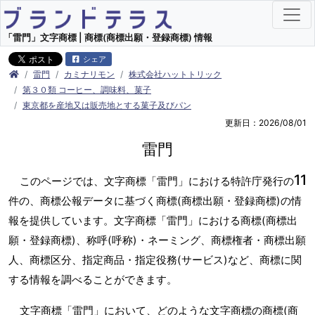
「雷門」文字商標 | 商標(商標出願・登録商標) 情報
シェア
雷門
カミナリモン
株式会社ハットトリック
第３０類 コーヒー、調味料、菓子
東京都を産地又は販売地とする菓子及びパン
更新日：2026/08/01
雷門
11
このページでは、文字商標「雷門」における特許庁発行の
件の、商標公報データに基づく商標(商標出願・登録商標)の情
報を提供しています。文字商標「雷門」における商標(商標出
願・登録商標)、称呼(呼称)・ネーミング、商標権者・商標出願
人、商標区分、指定商品・指定役務(サービス)など、商標に関
する情報を調べることができます。
文字商標「雷門」において、どのような文字商標の商標(商