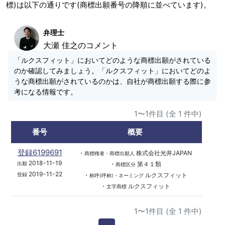
標)は以下の通りです(商標出願番号の降順に並べています)。
弁理士
大瀬 佳之のコメント
「ルクスフィット」においてどのような商標出願がされている
のか確認してみましょう。「ルクスフィット」においてどのよ
うな商標出願がされているのかは、自社が商標出願する際に参
考になる情報です。
1〜1件目 (全 1 件中)
番号
概要
登録6199691
・
株式会社光井JAPAN
商標権者・商標出願人
2018-11-19
・
第４１類
出願
商標区分
2019-11-22
・
ルクスフィット
登録
称呼(呼称)・ネーミング
・
ルクスフィット
文字商標
1〜1件目 (全 1 件中)