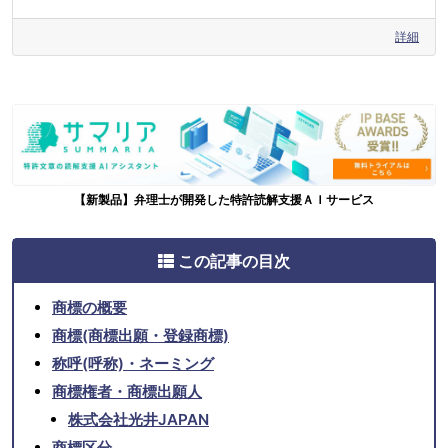
詳細
【新製品】弁理士が開発した特許読解支援ＡＩサービス
この記事の目次
商標の概要
商標(商標出願・登録商標)
称呼(呼称)・ネーミング
商標権者・商標出願人
株式会社光井JAPAN
商標区分