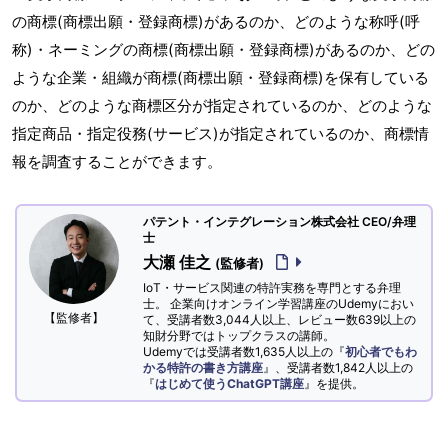
の商標(商標出願・登録商標)があるのか、どのような称呼(呼
称)・ネーミングの商標(商標出願・登録商標)があるのか、どの
ような企業・組織が商標(商標出願・登録商標)を保有している
のか、どのような商標区分が指定されているのか、どのような
指定商品・指定役務(サービス)が指定されているのか、商標情
報を調査することができます。
パテント・インテグレーション株式会社 CEO/弁理
士
大瀬 佳之
(監修者)
IoT・サービス関連の特許実務を専門とする弁理
士。 企業向けオンライン学習講座のUdemyにおい
【監修者】
て、受講者数3,044人以上、レビュー数639以上の
知財分野ではトップクラスの講師。
Udemyでは受講者数1,635人以上の『
初心者でもわ
かる特許の書き方講座
』、受講者数1,842人以上の
『
はじめて使うChatGPT講座
』を提供。