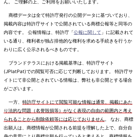
ん。 ご理解の上、ご利用をお願いいたします。
商標データは全て特許庁発行の公開データに基づいており、
掲載内容は特許庁サイトで公開されている商標公報等と同等の
内容です。 公報情報は、特許庁「
公報に関して
」に記載されて
いる通り、権利者が独占排他的な権利を求める手続きを行うか
わりに広く公示されるべきものです。
ブランドテラスにおける掲載基準は、特許庁サイト
(JPlatPat)での閲覧可否に応じて判断しております。 特許庁サ
イトにて非公開とされている情報は、弊社も非公開とする場合
がございます。
一方、
特許庁サイトにて閲覧可能な情報は通常、掲載にあた
り法的な問題（名誉毀損等）がなく表現の自由の範囲内と考え
られることから削除依頼等には応じておりません
。 なお、商標
出願人は、商標情報が公開される前提を理解した上で、自分自
身の意思により商標出願を行っていると考えると、商標情報を