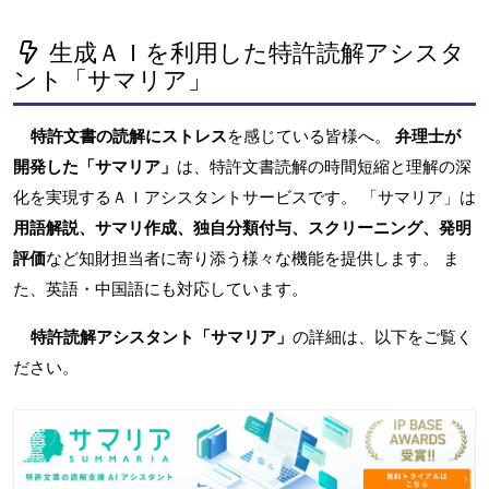
生成ＡＩを利用した特許読解アシスタ
ント「サマリア」
特許文書の読解にストレス
を感じている皆様へ。
弁理士が
開発した「サマリア」
は、特許文書読解の時間短縮と理解の深
化を実現するＡＩアシスタントサービスです。 「サマリア」は
用語解説、サマリ作成、独自分類付与、スクリーニング、発明
評価
など知財担当者に寄り添う様々な機能を提供します。 ま
た、英語・中国語にも対応しています。
特許読解アシスタント「サマリア」
の詳細は、以下をご覧く
ださい。