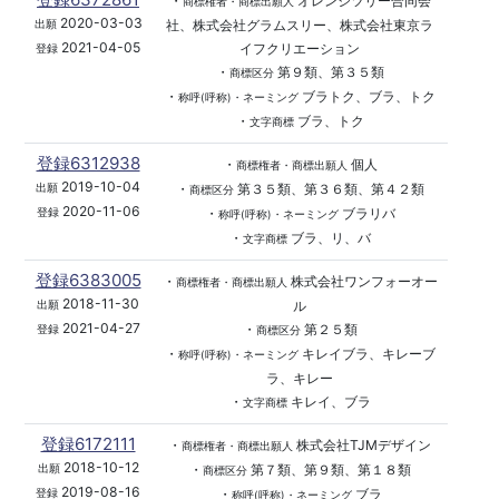
・
オレンジツリー合同会
商標権者・商標出願人
2020-03-03
社、株式会社グラムスリー、株式会社東京ラ
出願
2021-04-05
イフクリエーション
登録
・
第９類、第３５類
商標区分
・
ブラトク、ブラ、トク
称呼(呼称)・ネーミング
・
ブラ、トク
文字商標
登録6312938
・
個人
商標権者・商標出願人
2019-10-04
・
第３５類、第３６類、第４２類
出願
商標区分
2020-11-06
・
ブラリバ
登録
称呼(呼称)・ネーミング
・
ブラ、リ、バ
文字商標
登録6383005
・
株式会社ワンフォーオー
商標権者・商標出願人
2018-11-30
ル
出願
2021-04-27
・
第２５類
登録
商標区分
・
キレイブラ、キレーブ
称呼(呼称)・ネーミング
ラ、キレー
・
キレイ、ブラ
文字商標
登録6172111
・
株式会社TJMデザイン
商標権者・商標出願人
2018-10-12
・
第７類、第９類、第１８類
出願
商標区分
2019-08-16
・
ブラ
登録
称呼(呼称)・ネーミング