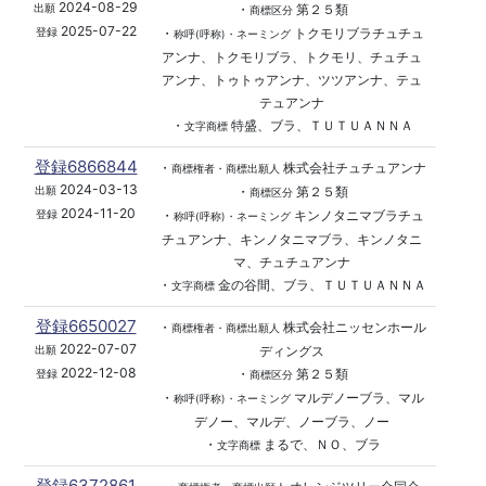
2024-08-29
・
第２５類
出願
商標区分
2025-07-22
・
トクモリブラチュチュ
登録
称呼(呼称)・ネーミング
アンナ、トクモリブラ、トクモリ、チュチュ
アンナ、トゥトゥアンナ、ツツアンナ、テュ
テュアンナ
・
特盛、ブラ、ＴＵＴＵＡＮＮＡ
文字商標
登録6866844
・
株式会社チュチュアンナ
商標権者・商標出願人
2024-03-13
・
第２５類
出願
商標区分
2024-11-20
・
キンノタニマブラチュ
登録
称呼(呼称)・ネーミング
チュアンナ、キンノタニマブラ、キンノタニ
マ、チュチュアンナ
・
金の谷間、ブラ、ＴＵＴＵＡＮＮＡ
文字商標
登録6650027
・
株式会社ニッセンホール
商標権者・商標出願人
2022-07-07
ディングス
出願
2022-12-08
・
第２５類
登録
商標区分
・
マルデノーブラ、マル
称呼(呼称)・ネーミング
デノー、マルデ、ノーブラ、ノー
・
まるで、ＮＯ、ブラ
文字商標
登録6372861