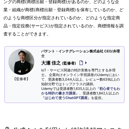
ングの商標(商標出願・登録商標)があるのか、どのような企
業・組織が商標(商標出願・登録商標)を保有しているのか、ど
のような商標区分が指定されているのか、どのような指定商
品・指定役務(サービス)が指定されているのか、商標情報を調
査することができます。
パテント・インテグレーション株式会社 CEO/弁理
士
大瀬 佳之
(監修者)
IoT・サービス関連の特許実務を専門とする弁理
士。 企業向けオンライン学習講座のUdemyにおい
【監修者】
て、受講者数3,044人以上、レビュー数639以上の
知財分野ではトップクラスの講師。
Udemyでは受講者数1,635人以上の『
初心者でもわ
かる特許の書き方講座
』、受講者数1,842人以上の
『
はじめて使うChatGPT講座
』を提供。