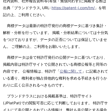
社内資料、社外報告資料等(有償・無償問わず)に掲載する際は
出典「ブランドテラス, URL:
https://patent-i.com/tm/
」を明
記の上、ご利用ください。
商標データは最新の特許庁発行の商標データに基づき集計・
解析・分析を行っています。 掲載・分析結果については十分気
をつけておりますが、データの正否については保証していませ
ん。 ご理解の上、ご利用をお願いいたします。
商標データは全て特許庁発行の公開データに基づいており、
掲載内容は特許庁サイトで公開されている商標公報等と同等の
内容です。 公報情報は、特許庁「
公報に関して
」に記載されて
いる通り、権利者が独占排他的な権利を求める手続きを行うか
わりに広く公示されるべきものです。
ブランドテラスにおける掲載基準は、特許庁サイト
(JPlatPat)での閲覧可否に応じて判断しております。 特許庁サ
イトにて非公開とされている情報は、弊社も非公開とする場合