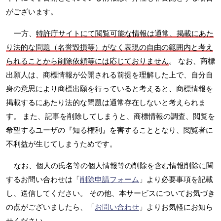
がございます。
一方、
特許庁サイトにて閲覧可能な情報は通常、掲載にあた
り法的な問題（名誉毀損等）がなく表現の自由の範囲内と考え
られることから削除依頼等には応じておりません
。 なお、商標
出願人は、商標情報が公開される前提を理解した上で、自分自
身の意思により商標出願を行っていると考えると、商標情報を
掲載するにあたり法的な問題は通常存在しないと考えられま
す。 また、記事を削除してしまうと、商標情報の調査、閲覧を
希望するユーザの『知る権利』を害することとなり、閲覧者に
不利益が生じてしまうためです。
なお、個人の氏名等の個人情報等の削除を含む情報削除に関
するお問い合わせは「
削除申請フォーム
」より必要事項を記載
し、送信してください。 その他、本サービスについてお気づき
の点がございましたら、「
お問い合わせ
」よりお気軽にお知ら
せください。