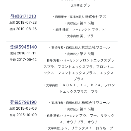
・
ブラ
文字商標
登録6171210
・
株式会社アズ
商標権者・商標出願人
2018-07-23
・
第２５類
出願
商標区分
2019-08-16
・
ビブラ、ビ
登録
称呼(呼称)・ネーミング
・
美、ブラ
文字商標
登録5945140
・
株式会社ワコール
商標権者・商標出願人
2016-11-11
・
第２５類
出願
商標区分
2017-05-12
・
フロントエックスプラ
登録
称呼(呼称)・ネーミング
スブラ、フロントエックスブラ、フロントエ
ックス、フロントエックスプラス、エックス
プラス
・
ＦＲＯＮＴ、Ｘ＋、ＢＲＡ、フロン
文字商標
トエックスプラス、ブラ
登録5799190
・
株式会社ワコール
商標権者・商標出願人
2015-05-06
・
第２５類
出願
商標区分
2015-10-09
・
フウ、フー、リラック
登録
称呼(呼称)・ネーミング
ス、オウチブラ、オウチ
・
ふぅ、リラックス！、おうち、ブ
文字商標