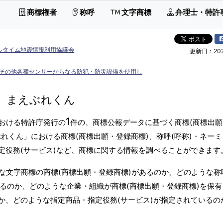
商標権者
称呼
文字商標
弁理士・特許
ルタイム地震情報利用協議会
更新日：2026
その他各種センサーからなる防犯・防災設備を使用し
まえぶれくん
1
おける特許庁発行の
件の、商標公報データに基づく商標(商標出
れくん」における商標(商標出願・登録商標)、称呼(呼称)・ネー
定役務(サービス)など、商標に関する情報を調べることができます
な文字商標の商標(商標出願・登録商標)があるのか、どのような称
あるのか、どのような企業・組織が商標(商標出願・登録商標)を保
か、どのような指定商品・指定役務(サービス)が指定されているの