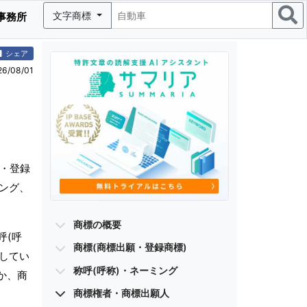
文字商標
事務所
シェア
/08/01
願・登録
ミング、
。
商標の概要
呼(呼
商標(商標出願・登録商標)
有してい
称呼(呼称)・ネーミング
か、商
商標権者・商標出願人