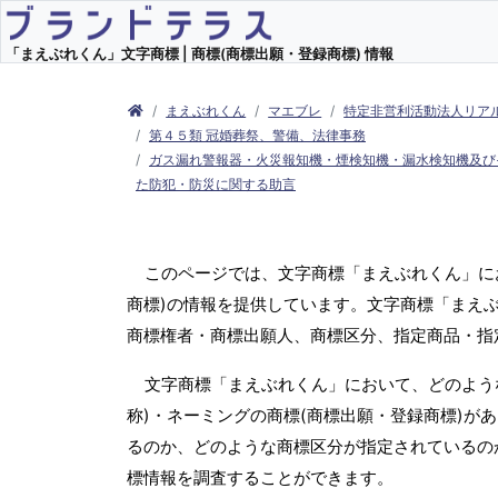
「まえぶれくん」文字商標 | 商標(商標出願・登録商標) 情報
まえぶれくん
マエブレ
特定非営利活動法人リア
第４５類 冠婚葬祭、警備、法律事務
ガス漏れ警報器・火災報知機・煙検知機・漏水検知機及び
た防犯・防災に関する助言
このページでは、文字商標「まえぶれくん」に
商標)の情報を提供しています。文字商標「まえぶ
商標権者・商標出願人、商標区分、指定商品・指
文字商標「まえぶれくん」において、どのよう
称)・ネーミングの商標(商標出願・登録商標)が
るのか、どのような商標区分が指定されているの
標情報を調査することができます。