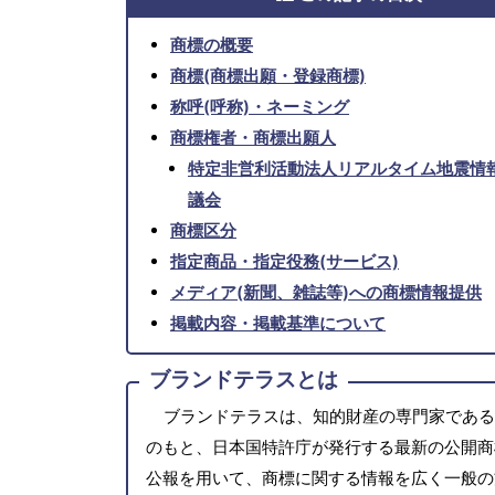
商標の概要
商標(商標出願・登録商標)
称呼(呼称)・ネーミング
商標権者・商標出願人
特定非営利活動法人リアルタイム地震情
議会
商標区分
指定商品・指定役務(サービス)
メディア(新聞、雑誌等)への商標情報提供
掲載内容・掲載基準について
ブランドテラスとは
ブランドテラスは、知的財産の専門家である
のもと、日本国特許庁が発行する最新の公開商
公報を用いて、商標に関する情報を広く一般の