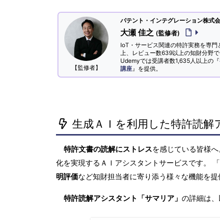
パテント・インテグレーション株式会社
大瀬 佳之
(監修者)
IoT・サービス関連の特許実務を専門
上、レビュー数639以上の知財分野
Udemyでは受講者数1,635人以上の『
【監修者】
講座
』を提供。
生成ＡＩを利用した特許読解
特許文書の読解にストレス
を感じている皆様
化を実現するＡＩアシスタントサービスです。 
明評価
など知財担当者に寄り添う様々な機能を提
特許読解アシスタント「サマリア」
の詳細は、