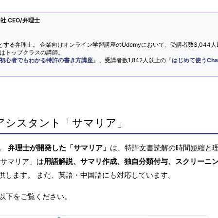
 CEO/弁理士
とする弁理士。 企業向けオンライン学習講座のUdemyにおいて、受講者数3,044人
ではトップクラスの講師。
初心者でもわかる特許の書き方講座
』、受講者数1,842人以上の『
はじめて使うCha
アシスタント「サマリア」
へ。
弁理士が開発した「サマリア」
は、特許文書読解の時間短縮と
「サマリア」は
用語解説、サマリ作成、独自分類付与、スクリーニ
供します。 また、英語・中国語にも対応しています。
以下をご覧ください。