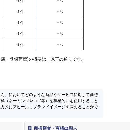
0
-
件
%
0
-
件
%
0
-
件
%
0
-
件
%
0
-
件
%
出願・登録商標)の概要は、以下の通りです。
くん」においてどのような商品やサービスに対して商標
商標（ネーミングやロゴ等）を積極的にを使用すること
魅力的にアピールしブランドイメージを高めることがで
商標権者・商標出願人