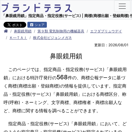
「鼻眼鏡用鎖」指定商品・指定役務(サービス) | 商標(商標出願・登録商標) 
シェア
鼻眼鏡用鎖
第９類 電気制御用の機械器具
エフダブリュウデイ
Ｋ―ＴＡＩ
株式会社ビジョンメガネ
更新日：2026/08/01
鼻眼鏡用鎖
このページでは、指定商品・指定役務(サービス)「鼻眼鏡用
568
鎖」における特許庁発行の
件の、商標公報データに基づ
く商標(商標出願・登録商標)の情報を提供しています。指定商
品・指定役務(サービス)「鼻眼鏡用鎖」における商標区分、称
呼(呼称)・ネーミング、文字商標、商標権者・商標出願人な
ど、商標に関する情報を調べることができます。
指定商品・指定役務(サービス)「鼻眼鏡用鎖」において、ど
のような指定商品・指定役務(サービス)が指定されているの