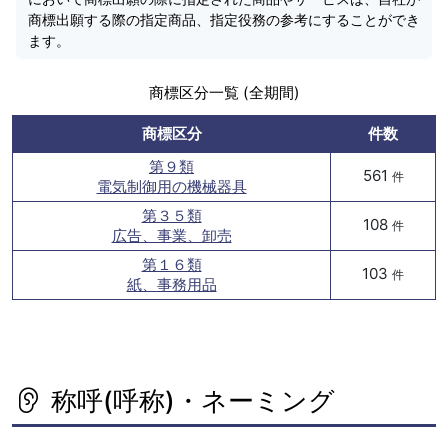
商標出願する際の指定商品、指定役務の参考にすることができ
ます。
商標区分一覧 (全期間)
商標区分
件数
第９類
561
件
電気制御用の機械器具
第３５類
108
件
広告、事業、卸売
第１６類
103
件
紙、事務用品
称呼(呼称)・ネーミング