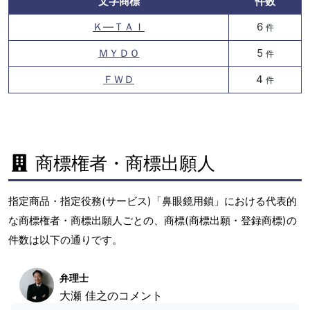
文字商標
件数
Ｋ―ＴＡＩ
6
件
ＭＹＤＯ
5
件
ＦＷＤ
4
件
商標権者・商標出願人
指定商品・指定役務(サービス)「鼻眼鏡用鎖」における代表的
な商標権者・商標出願人ごとの、商標(商標出願・登録商標)の
件数は以下の通りです。
弁理士
大瀬 佳之のコメント