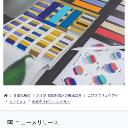
鼻眼鏡用鎖
第９類 電気制御用の機械器具
エフダブリュウデイ
Ｋ―ＴＡＩ
株式会社ビジョンメガネ
ニュースリリース