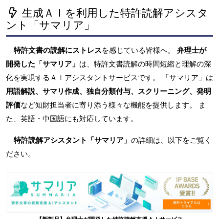
生成ＡＩを利用した特許読解アシスタ
ント「サマリア」
特許文書の読解にストレス
を感じている皆様へ。
弁理士が
開発した「サマリア」
は、特許文書読解の時間短縮と理解の深
化を実現するＡＩアシスタントサービスです。 「サマリア」は
用語解説、サマリ作成、独自分類付与、スクリーニング、発明
評価
など知財担当者に寄り添う様々な機能を提供します。 ま
た、英語・中国語にも対応しています。
特許読解アシスタント「サマリア」
の詳細は、以下をご覧く
ださい。