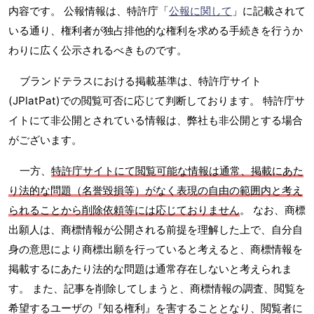
内容です。 公報情報は、特許庁「
公報に関して
」に記載されて
いる通り、権利者が独占排他的な権利を求める手続きを行うか
わりに広く公示されるべきものです。
ブランドテラスにおける掲載基準は、特許庁サイト
(JPlatPat)での閲覧可否に応じて判断しております。 特許庁サ
イトにて非公開とされている情報は、弊社も非公開とする場合
がございます。
一方、
特許庁サイトにて閲覧可能な情報は通常、掲載にあた
り法的な問題（名誉毀損等）がなく表現の自由の範囲内と考え
られることから削除依頼等には応じておりません
。 なお、商標
出願人は、商標情報が公開される前提を理解した上で、自分自
身の意思により商標出願を行っていると考えると、商標情報を
掲載するにあたり法的な問題は通常存在しないと考えられま
す。 また、記事を削除してしまうと、商標情報の調査、閲覧を
希望するユーザの『知る権利』を害することとなり、閲覧者に