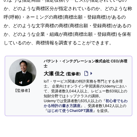
か、どのような商標区分が指定されているのか、どのような称
呼(呼称)・ネーミングの商標(商標出願・登録商標)があるの
か、どのような文字商標の商標(商標出願・登録商標)があるの
か、どのような企業・組織が商標(商標出願・登録商標)を保有
しているのか、商標情報を調査することができます。
パテント・インテグレーション株式会社 CEO/弁理
士
大瀬 佳之
(監修者)
IoT・サービス関連の特許実務を専門とする弁理
士。 企業向けオンライン学習講座のUdemyにおい
【監修者】
て、受講者数3,044人以上、レビュー数639以上の
知財分野ではトップクラスの講師。
Udemyでは受講者数1,635人以上の『
初心者でもわ
かる特許の書き方講座
』、受講者数1,842人以上の
『
はじめて使うChatGPT講座
』を提供。