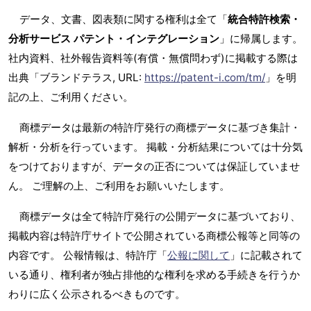
データ、文書、図表類に関する権利は全て「
統合特許検索・
分析サービス パテント・インテグレーション
」に帰属します。
社内資料、社外報告資料等(有償・無償問わず)に掲載する際は
出典「ブランドテラス, URL:
https://patent-i.com/tm/
」を明
記の上、ご利用ください。
商標データは最新の特許庁発行の商標データに基づき集計・
解析・分析を行っています。 掲載・分析結果については十分気
をつけておりますが、データの正否については保証していませ
ん。 ご理解の上、ご利用をお願いいたします。
商標データは全て特許庁発行の公開データに基づいており、
掲載内容は特許庁サイトで公開されている商標公報等と同等の
内容です。 公報情報は、特許庁「
公報に関して
」に記載されて
いる通り、権利者が独占排他的な権利を求める手続きを行うか
わりに広く公示されるべきものです。