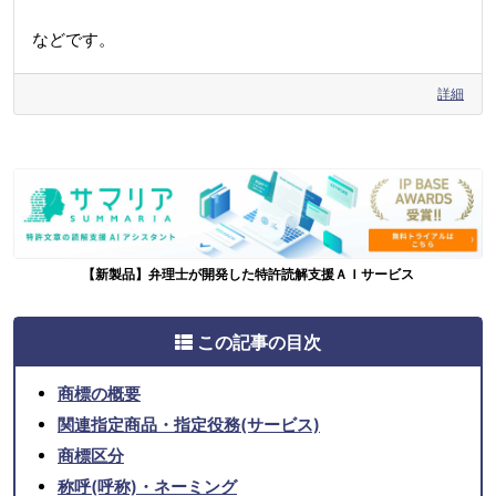
などです。
詳細
【新製品】弁理士が開発した特許読解支援ＡＩサービス
この記事の目次
商標の概要
関連指定商品・指定役務(サービス)
商標区分
称呼(呼称)・ネーミング