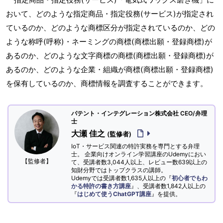
おいて、どのような指定商品・指定役務(サービス)が指定され
ているのか、どのような商標区分が指定されているのか、どの
ような称呼(呼称)・ネーミングの商標(商標出願・登録商標)が
あるのか、どのような文字商標の商標(商標出願・登録商標)が
あるのか、どのような企業・組織が商標(商標出願・登録商標)
を保有しているのか、商標情報を調査することができます。
パテント・インテグレーション株式会社 CEO/弁理
士
大瀬 佳之
(監修者)
IoT・サービス関連の特許実務を専門とする弁理
士。 企業向けオンライン学習講座のUdemyにおい
【監修者】
て、受講者数3,044人以上、レビュー数639以上の
知財分野ではトップクラスの講師。
Udemyでは受講者数1,635人以上の『
初心者でもわ
かる特許の書き方講座
』、受講者数1,842人以上の
『
はじめて使うChatGPT講座
』を提供。