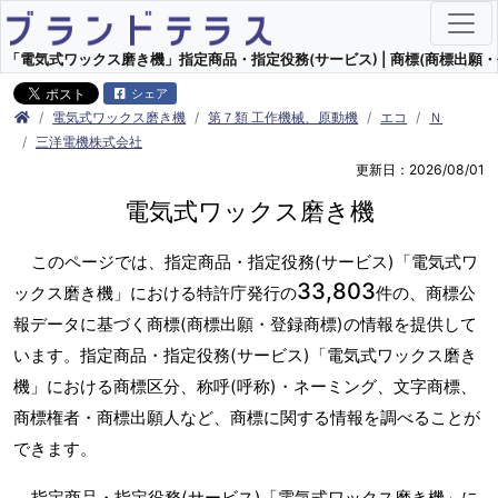
「電気式ワックス磨き機」指定商品・指定役務(サービス) | 商標(商標出願・
シェア
電気式ワックス磨き機
第７類 工作機械、原動機
エコ
Ｎ
三洋電機株式会社
更新日：2026/08/01
電気式ワックス磨き機
このページでは、指定商品・指定役務(サービス)「電気式ワ
33,803
ックス磨き機」における特許庁発行の
件の、商標公
報データに基づく商標(商標出願・登録商標)の情報を提供して
います。指定商品・指定役務(サービス)「電気式ワックス磨き
機」における商標区分、称呼(呼称)・ネーミング、文字商標、
商標権者・商標出願人など、商標に関する情報を調べることが
できます。
指定商品・指定役務(サービス)「電気式ワックス磨き機」に