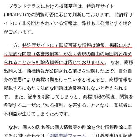
ブランドテラスにおける掲載基準は、特許庁サイト
(JPlatPat)での閲覧可否に応じて判断しております。 特許庁サ
イトにて非公開とされている情報は、弊社も非公開とする場合
がございます。
一方、
特許庁サイトにて閲覧可能な情報は通常、掲載にあた
り法的な問題（名誉毀損等）がなく表現の自由の範囲内と考え
られることから削除依頼等には応じておりません
。 なお、商標
出願人は、商標情報が公開される前提を理解した上で、自分自
身の意思により商標出願を行っていると考えると、商標情報を
掲載するにあたり法的な問題は通常存在しないと考えられま
す。 また、記事を削除してしまうと、商標情報の調査、閲覧を
希望するユーザの『知る権利』を害することとなり、閲覧者に
不利益が生じてしまうためです。
なお、個人の氏名等の個人情報等の削除を含む情報削除に関
するお問い合わせは「
削除申請フォーム
」より必要事項を記載