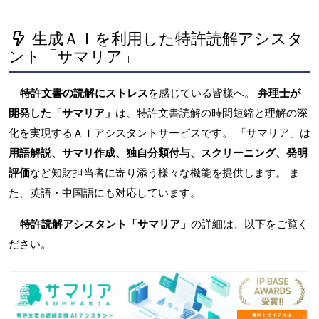
生成ＡＩを利用した特許読解アシスタ
ント「サマリア」
特許文書の読解にストレス
を感じている皆様へ。
弁理士が
開発した「サマリア」
は、特許文書読解の時間短縮と理解の深
化を実現するＡＩアシスタントサービスです。 「サマリア」は
用語解説、サマリ作成、独自分類付与、スクリーニング、発明
評価
など知財担当者に寄り添う様々な機能を提供します。 ま
た、英語・中国語にも対応しています。
特許読解アシスタント「サマリア」
の詳細は、以下をご覧く
ださい。