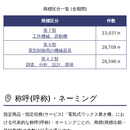
商標区分一覧 (全期間)
商標区分
件数
第７類
33,631
件
工作機械、原動機
第９類
28,709
件
電気制御用の機械器具
第４２類
26,396
件
調査、分析、設計、開発
称呼(呼称)・ネーミング
指定商品・指定役務(サービス)「電気式ワックス磨き機」にお
ける代表的な称呼(呼称)・ネーミングごとの、商標(商標出願・