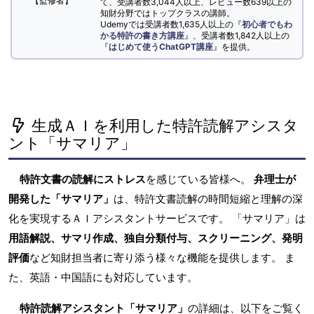
【監修者】
て、受講者数3,044人以上、レビュー数639以上の
知財分野ではトップクラスの講師。
Udemyでは受講者数1,635人以上の『
初心者でもわ
かる特許の書き方講座
』、受講者数1,842人以上の
『
はじめて使うChatGPT講座
』を提供。
生成ＡＩを利用した特許読解アシスタ
ント「サマリア」
特許文書の読解にストレス
を感じている皆様へ。
弁理士が
開発した「サマリア」
は、特許文書読解の時間短縮と理解の深
化を実現するＡＩアシスタントサービスです。 「サマリア」は
用語解説、サマリ作成、独自分類付与、スクリーニング、発明
評価
など知財担当者に寄り添う様々な機能を提供します。 ま
た、英語・中国語にも対応しています。
特許読解アシスタント「サマリア」
の詳細は、以下をご覧く