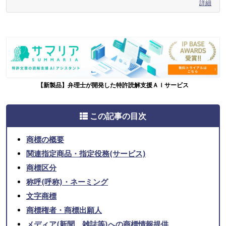
詳細
【新製品】弁理士が開発した特許読解支援ＡＩサービス
この記事の目次
商標の概要
関連指定商品・指定役務(サービス)
商標区分
称呼(呼称)・ネーミング
文字商標
商標権者・商標出願人
メディア(新聞、雑誌等)への商標情報提供