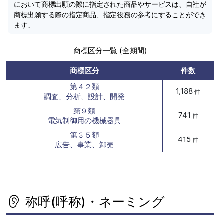
において商標出願の際に指定された商品やサービスは、自社が
商標出願する際の指定商品、指定役務の参考にすることができ
ます。
商標区分一覧 (全期間)
商標区分
件数
第４２類
1,188
件
調査、分析、設計、開発
第９類
741
件
電気制御用の機械器具
第３５類
415
件
広告、事業、卸売
称呼(呼称)・ネーミング