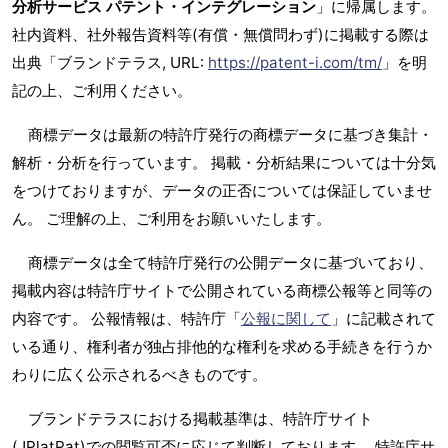
分析サービス パテント・インテグレーション
」に帰属します。
社内資料、社外報告資料等(有償・無償問わず)に掲載する際は
出典「ブランドテラス, URL:
https://patent-i.com/tm/
」を明
記の上、ご利用ください。
商標データは最新の特許庁発行の商標データに基づき集計・
解析・分析を行っています。 掲載・分析結果については十分気
をつけておりますが、データの正否については保証していませ
ん。 ご理解の上、ご利用をお願いいたします。
商標データは全て特許庁発行の公開データに基づいており、
掲載内容は特許庁サイトで公開されている商標公報等と同等の
内容です。 公報情報は、特許庁「
公報に関して
」に記載されて
いる通り、権利者が独占排他的な権利を求める手続きを行うか
わりに広く公示されるべきものです。
ブランドテラスにおける掲載基準は、特許庁サイト
(JPlatPat)での閲覧可否に応じて判断しております。 特許庁サ