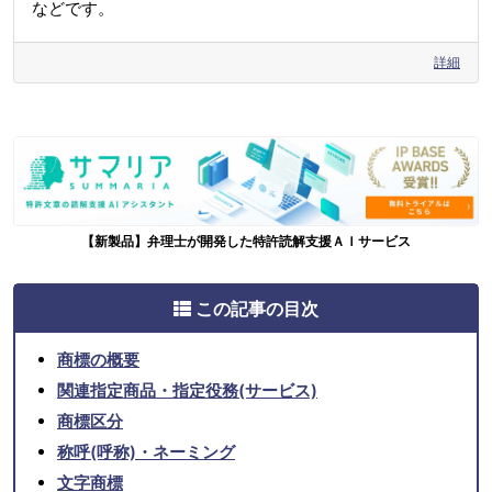
などです。
詳細
【新製品】弁理士が開発した特許読解支援ＡＩサービス
この記事の目次
商標の概要
関連指定商品・指定役務(サービス)
商標区分
称呼(呼称)・ネーミング
文字商標