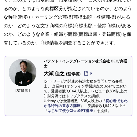
るのか、どのような商標区分が指定されているのか、どのよう
な称呼(呼称)・ネーミングの商標(商標出願・登録商標)がある
のか、どのような文字商標の商標(商標出願・登録商標)がある
のか、どのような企業・組織が商標(商標出願・登録商標)を保
有しているのか、商標情報を調査することができます。
パテント・インテグレーション株式会社 CEO/弁理
士
大瀬 佳之
(監修者)
IoT・サービス関連の特許実務を専門とする弁理
士。 企業向けオンライン学習講座のUdemyにおい
【監修者】
て、受講者数3,044人以上、レビュー数639以上の
知財分野ではトップクラスの講師。
Udemyでは受講者数1,635人以上の『
初心者でもわ
かる特許の書き方講座
』、受講者数1,842人以上の
『
はじめて使うChatGPT講座
』を提供。