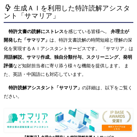
生成ＡＩを利用した特許読解アシスタ
ント「サマリア」
特許文書の読解にストレス
を感じている皆様へ。
弁理士が
開発した「サマリア」
は、特許文書読解の時間短縮と理解の深
化を実現するＡＩアシスタントサービスです。 「サマリア」は
用語解説、サマリ作成、独自分類付与、スクリーニング、発明
評価
など知財担当者に寄り添う様々な機能を提供します。 ま
た、英語・中国語にも対応しています。
特許読解アシスタント「サマリア」
の詳細は、以下をご覧く
ださい。