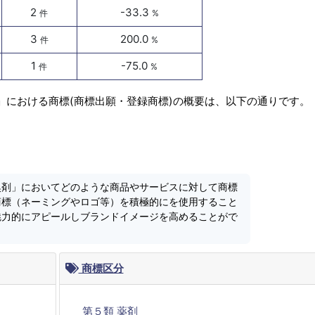
2
-33.3
件
%
3
200.0
件
%
1
-75.0
件
%
」における商標(商標出願・登録商標)の概要は、以下の通りです。
臭剤」においてどのような商品やサービスに対して商標
商標（ネーミングやロゴ等）を積極的にを使用すること
魅力的にアピールしブランドイメージを高めることがで
商標区分
第５類 薬剤