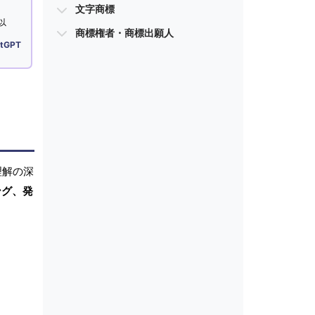
文字商標
以
商標権者・商標出願人
tGPT
理解の深
ング、発