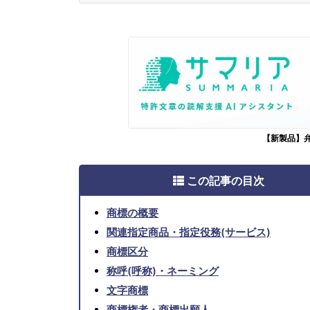
【新製品】
この記事の目次
商標の概要
関連指定商品・指定役務(サービス)
商標区分
称呼(呼称)・ネーミング
文字商標
商標権者・商標出願人