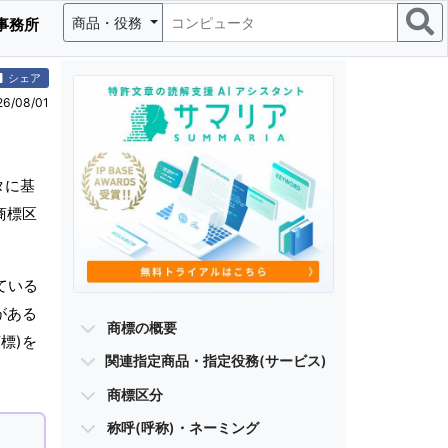
商品・役務
事務所
シェア
/08/01
タに基
商標区
ている
がある
商標の概要
標)を
関連指定商品・指定役務(サービス)
商標区分
称呼(呼称)・ネーミング