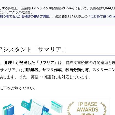
とする弁理士。 企業向けオンライン学習講座のUdemyにおいて、受講者数3,044人
ではトップクラスの講師。
初心者でもわかる特許の書き方講座
』、受講者数1,842人以上の『
はじめて使うCha
アシスタント「サマリア」
へ。
弁理士が開発した「サマリア」
は、特許文書読解の時間短縮と
「サマリア」は
用語解説、サマリ作成、独自分類付与、スクリーニ
供します。 また、英語・中国語にも対応しています。
以下をご覧ください。