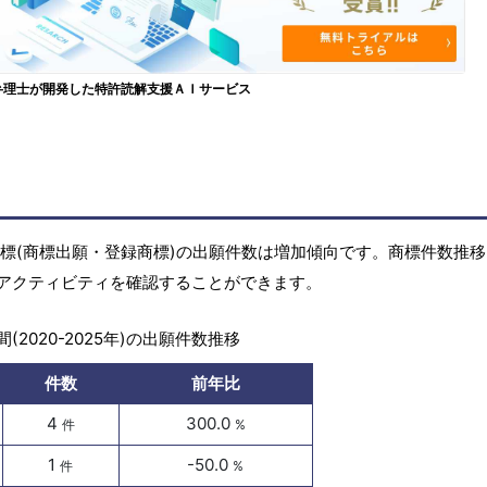
弁理士が開発した特許読解支援ＡＩサービス
)の商標(商標出願・登録商標)の出願件数は増加傾向です。商標件数推
アクティビティを確認することができます。
(2020-2025年)の出願件数推移
件数
前年比
4
300.0
件
%
1
-50.0
件
%