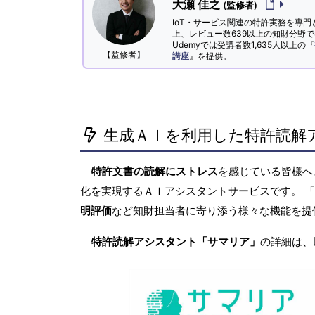
大瀬 佳之
(監修者)
IoT・サービス関連の特許実務を専門
上、レビュー数639以上の知財分野
Udemyでは受講者数1,635人以上の『
【監修者】
講座
』を提供。
生成ＡＩを利用した特許読解
特許文書の読解にストレス
を感じている皆様
化を実現するＡＩアシスタントサービスです。 
明評価
など知財担当者に寄り添う様々な機能を提
特許読解アシスタント「サマリア」
の詳細は、