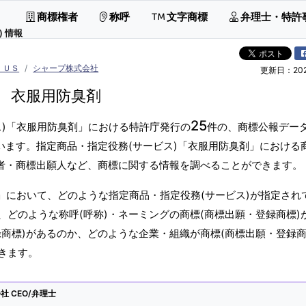
商標権者
称呼
文字商標
弁理士・特許
 情報
ＩＵＳ
シャープ株式会社
更新日：2026
衣服用防臭剤
25
ス)「衣服用防臭剤」における特許庁発行の
件の、商標公報デー
います。指定商品・指定役務(サービス)「衣服用防臭剤」における
権者・商標出願人など、商標に関する情報を調べることができます。
」において、どのような指定商品・指定役務(サービス)が指定され
どのような称呼(呼称)・ネーミングの商標(商標出願・登録商標)
商標)があるのか、どのような企業・組織が商標(商標出願・登録商
きます。
 CEO/弁理士