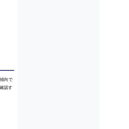
加傾向で
確認す