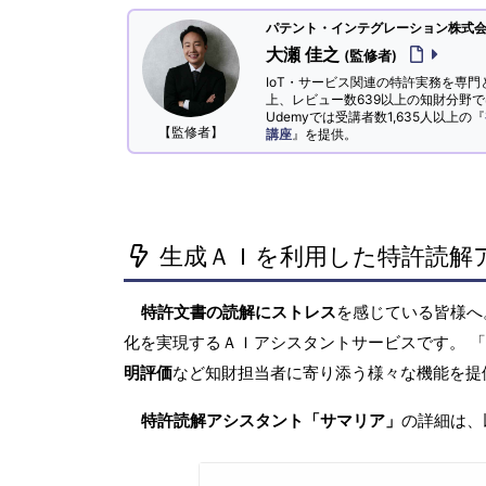
パテント・インテグレーション株式会社
大瀬 佳之
(監修者)
IoT・サービス関連の特許実務を専門
上、レビュー数639以上の知財分野
Udemyでは受講者数1,635人以上の『
【監修者】
講座
』を提供。
生成ＡＩを利用した特許読解
特許文書の読解にストレス
を感じている皆様
化を実現するＡＩアシスタントサービスです。 
明評価
など知財担当者に寄り添う様々な機能を提
特許読解アシスタント「サマリア」
の詳細は、