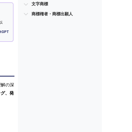
文字商標
商標権者・商標出願人
以
tGPT
理解の深
ング、発