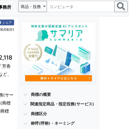
商品・役務
事務所
シェア
/08/01
2,118
「芳香
など、
商標の概要
務(サー
(商標
関連指定商品・指定役務(サービス)
が商標
商標区分
称呼(呼称)・ネーミング