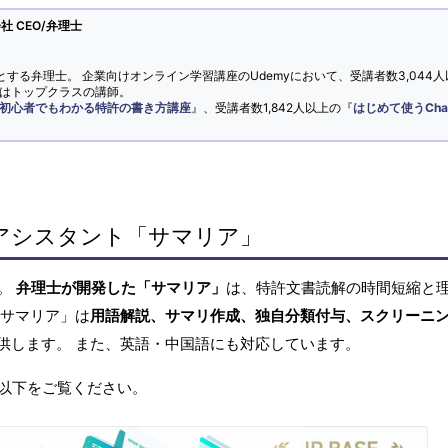
 CEO/弁理士
とする弁理士。 企業向けオンライン学習講座のUdemyにおいて、受講者数3,044人
ではトップクラスの講師。
初心者でもわかる特許の書き方講座
』、受講者数1,842人以上の『
はじめて使うCha
アシスタント「サマリア」
へ。
弁理士が開発した「サマリア」
は、特許文書読解の時間短縮と
「サマリア」は
用語解説、サマリ作成、独自分類付与、スクリーニ
供します。 また、英語・中国語にも対応しています。
以下をご覧ください。