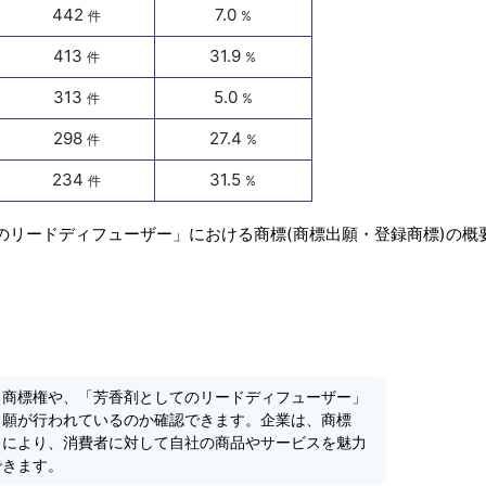
442
7.0
件
%
413
31.9
件
%
313
5.0
件
%
298
27.4
件
%
234
31.5
件
%
のリードディフューザー」における商標(商標出願・登録商標)の概
る商標権や、「芳香剤としてのリードディフューザー」
出願が行われているのか確認できます。企業は、商標
とにより、消費者に対して自社の商品やサービスを魅力
できます。