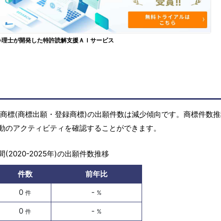
弁理士が開発した特許読解支援ＡＩサービス
年)の商標(商標出願・登録商標)の出願件数は減少傾向です。商標件数
動のアクティビティを確認することができます。
(2020-2025年)の出願件数推移
件数
前年比
0
-
件
%
0
-
件
%