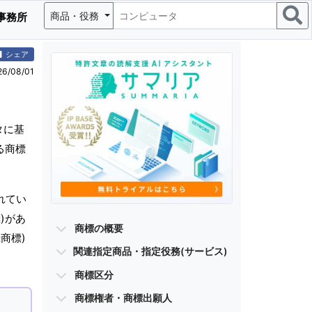
商品・役務
事務所
シェア
/08/01
タに基
る商標
れてい
)があ
商標の概要
商標)
関連指定商品・指定役務(サービス)
商標区分
商標権者・商標出願人