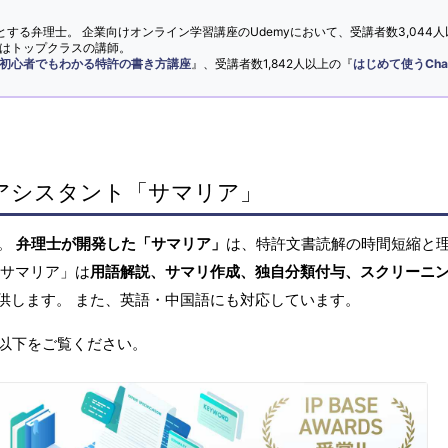
とする弁理士。 企業向けオンライン学習講座のUdemyにおいて、受講者数3,044人
ではトップクラスの講師。
初心者でもわかる特許の書き方講座
』、受講者数1,842人以上の『
はじめて使うCha
アシスタント「サマリア」
へ。
弁理士が開発した「サマリア」
は、特許文書読解の時間短縮と
「サマリア」は
用語解説、サマリ作成、独自分類付与、スクリーニ
供します。 また、英語・中国語にも対応しています。
以下をご覧ください。