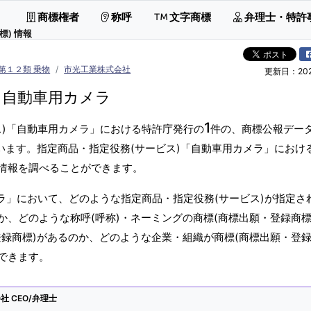
商標権者
称呼
文字商標
弁理士・特許
標) 情報
第１２類 乗物
市光工業株式会社
更新日：2026
自動車用カメラ
1
ス)「自動車用カメラ」における特許庁発行の
件の、商標公報デー
います。指定商品・指定役務(サービス)「自動車用カメラ」におけ
情報を調べることができます。
ラ」において、どのような指定商品・指定役務(サービス)が指定さ
、どのような称呼(呼称)・ネーミングの商標(商標出願・登録商標
録商標)があるのか、どのような企業・組織が商標(商標出願・登録
できます。
 CEO/弁理士