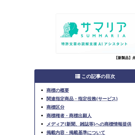
【新製品】
この記事の目次
商標の概要
関連指定商品・指定役務(サービス)
商標区分
商標権者・商標出願人
メディア(新聞、雑誌等)への商標情報提供
掲載内容・掲載基準について