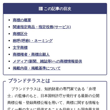
この記事の目次
商標の概要
関連指定商品・指定役務(サービス)
商標区分
称呼(呼称)・ネーミング
文字商標
商標権者・商標出願人
メディア(新聞、雑誌等)への商標情報提供
掲載内容・掲載基準について
ブランドテラスとは
ブランドテラスは、知的財産の専門家である「弁理
士」の監修のもと、日本国特許庁が発行する最新の公開
商標公報・登録商標公報を用いて、商標に関する情報を
広く一般の方々に提供することを目的とした国内最大規