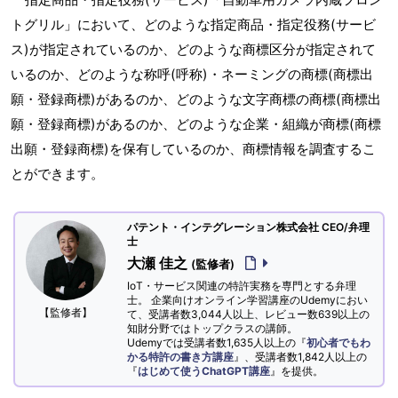
トグリル」において、どのような指定商品・指定役務(サービ
ス)が指定されているのか、どのような商標区分が指定されて
いるのか、どのような称呼(呼称)・ネーミングの商標(商標出
願・登録商標)があるのか、どのような文字商標の商標(商標出
願・登録商標)があるのか、どのような企業・組織が商標(商標
出願・登録商標)を保有しているのか、商標情報を調査するこ
とができます。
パテント・インテグレーション株式会社 CEO/弁理
士
大瀬 佳之
(監修者)
IoT・サービス関連の特許実務を専門とする弁理
士。 企業向けオンライン学習講座のUdemyにおい
【監修者】
て、受講者数3,044人以上、レビュー数639以上の
知財分野ではトップクラスの講師。
Udemyでは受講者数1,635人以上の『
初心者でもわ
かる特許の書き方講座
』、受講者数1,842人以上の
『
はじめて使うChatGPT講座
』を提供。