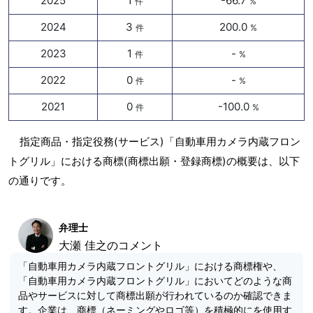
2025
1
-66.7
件
%
2024
3
200.0
件
%
2023
1
-
件
%
2022
0
-
件
%
2021
0
-100.0
件
%
指定商品・指定役務(サービス)「自動車用カメラ内蔵フロン
トグリル」における商標(商標出願・登録商標)の概要は、以下
の通りです。
弁理士
大瀬 佳之のコメント
「自動車用カメラ内蔵フロントグリル」における商標権や、
「自動車用カメラ内蔵フロントグリル」においてどのような商
品やサービスに対して商標出願が行われているのか確認できま
す。企業は、商標（ネーミングやロゴ等）を積極的にを使用す