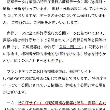
商標データは最新の特許庁発行の商標データに基づき集計・
解析・分析を行っています。 掲載・分析結果については十分気
をつけておりますが、データの正否については保証していませ
ん。 ご理解の上、ご利用をお願いいたします。
商標データは全て特許庁発行の公開データに基づいており、
掲載内容は特許庁サイトで公開されている商標公報等と同等の
内容です。 公報情報は、特許庁「
公報に関して
」に記載されて
いる通り、権利者が独占排他的な権利を求める手続きを行うか
わりに広く公示されるべきものです。
ブランドテラスにおける掲載基準は、特許庁サイト
(JPlatPat)での閲覧可否に応じて判断しております。 特許庁サ
イトにて非公開とされている情報は、弊社も非公開とする場合
がございます。
一方、
特許庁サイトにて閲覧可能な情報は通常、掲載にあた
り法的な問題（名誉毀損等）がなく表現の自由の範囲内と考え