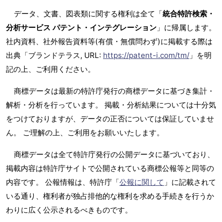
データ、文書、図表類に関する権利は全て「
統合特許検索・
分析サービス パテント・インテグレーション
」に帰属します。
社内資料、社外報告資料等(有償・無償問わず)に掲載する際は
出典「ブランドテラス, URL:
https://patent-i.com/tm/
」を明
記の上、ご利用ください。
商標データは最新の特許庁発行の商標データに基づき集計・
解析・分析を行っています。 掲載・分析結果については十分気
をつけておりますが、データの正否については保証していませ
ん。 ご理解の上、ご利用をお願いいたします。
商標データは全て特許庁発行の公開データに基づいており、
掲載内容は特許庁サイトで公開されている商標公報等と同等の
内容です。 公報情報は、特許庁「
公報に関して
」に記載されて
いる通り、権利者が独占排他的な権利を求める手続きを行うか
わりに広く公示されるべきものです。