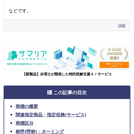
などです。
詳細
【新製品】弁理士が開発した特許読解支援ＡＩサービス
この記事の目次
商標の概要
関連指定商品・指定役務(サービス)
商標区分
称呼(呼称)・ネーミング