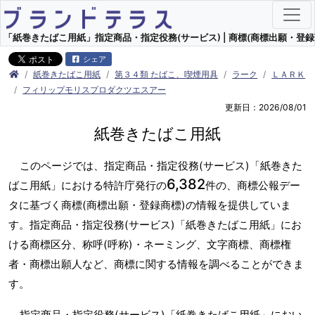
「紙巻きたばこ用紙」指定商品・指定役務(サービス) | 商標(商標出願・登録
シェア
紙巻きたばこ用紙
第３４類 たばこ、喫煙用具
ラーク
ＬＡＲＫ
フィリップモリスプロダクツエスアー
更新日：2026/08/01
紙巻きたばこ用紙
このページでは、指定商品・指定役務(サービス)「紙巻きた
6,382
ばこ用紙」における特許庁発行の
件の、商標公報デー
タに基づく商標(商標出願・登録商標)の情報を提供していま
す。指定商品・指定役務(サービス)「紙巻きたばこ用紙」にお
ける商標区分、称呼(呼称)・ネーミング、文字商標、商標権
者・商標出願人など、商標に関する情報を調べることができま
す。
指定商品・指定役務(サービス)「紙巻きたばこ用紙」におい