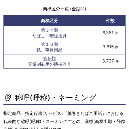
商標区分一覧 (全期間)
商標区分
件数
第３４類
6,381
件
たばこ、喫煙用具
第１６類
3,815
件
紙、事務用品
第９類
3,727
件
電気制御用の機械器具
称呼(呼称)・ネーミング
指定商品・指定役務(サービス)「紙巻きたばこ用紙」における
代表的な称呼(呼称)・ネーミングごとの、商標(商標出願・登録