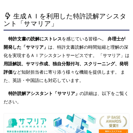
生成ＡＩを利用した特許読解アシスタ
ント「サマリア」
特許文書の読解にストレス
を感じている皆様へ。
弁理士が
開発した「サマリア」
は、特許文書読解の時間短縮と理解の深
化を実現するＡＩアシスタントサービスです。 「サマリア」は
用語解説、サマリ作成、独自分類付与、スクリーニング、発明
評価
など知財担当者に寄り添う様々な機能を提供します。 ま
た、英語・中国語にも対応しています。
特許読解アシスタント「サマリア」
の詳細は、以下をご覧く
ださい。