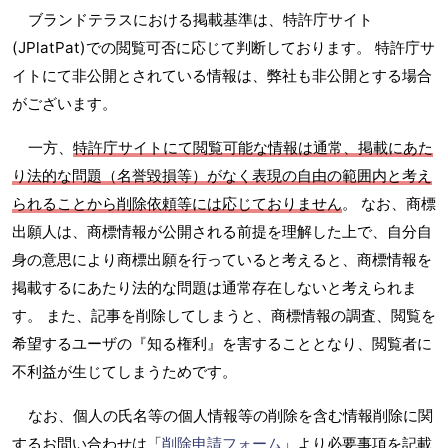
ブランドテラスにおける掲載基準は、特許庁サイト
(JPlatPat)での閲覧可否に応じて判断しております。 特許庁サ
イトにて非公開とされている情報は、弊社も非公開とする場合
がございます。
一方、
特許庁サイトにて閲覧可能な情報は通常、掲載にあた
り法的な問題（名誉毀損等）がなく表現の自由の範囲内と考え
られることから削除依頼等には応じておりません
。 なお、商標
出願人は、商標情報が公開される前提を理解した上で、自分自
身の意思により商標出願を行っていると考えると、商標情報を
掲載するにあたり法的な問題は通常存在しないと考えられま
す。 また、記事を削除してしまうと、商標情報の調査、閲覧を
希望するユーザの『知る権利』を害することとなり、閲覧者に
不利益が生じてしまうためです。
なお、個人の氏名等の個人情報等の削除を含む情報削除に関
するお問い合わせは「
削除申請フォーム
」より必要事項を記載