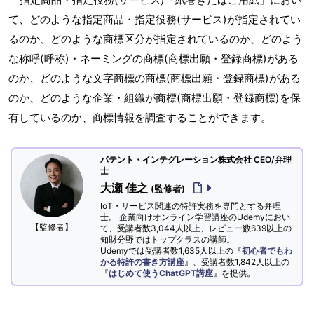
て、どのような指定商品・指定役務(サービス)が指定されてい
るのか、どのような商標区分が指定されているのか、どのよう
な称呼(呼称)・ネーミングの商標(商標出願・登録商標)がある
のか、どのような文字商標の商標(商標出願・登録商標)がある
のか、どのような企業・組織が商標(商標出願・登録商標)を保
有しているのか、商標情報を調査することができます。
パテント・インテグレーション株式会社 CEO/弁理
士
大瀬 佳之
(監修者)
IoT・サービス関連の特許実務を専門とする弁理
士。 企業向けオンライン学習講座のUdemyにおい
【監修者】
て、受講者数3,044人以上、レビュー数639以上の
知財分野ではトップクラスの講師。
Udemyでは受講者数1,635人以上の『
初心者でもわ
かる特許の書き方講座
』、受講者数1,842人以上の
『
はじめて使うChatGPT講座
』を提供。