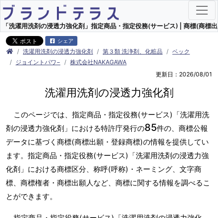
「洗濯用洗剤の浸透力強化剤」指定商品・指定役務(サービス) | 商標(商標出
シェア
洗濯用洗剤の浸透力強化剤
第３類 洗浄剤、化粧品
ベック
ジョイントパワ−
株式会社NAKAGAWA
更新日：2026/08/01
洗濯用洗剤の浸透力強化剤
このページでは、指定商品・指定役務(サービス)「洗濯用洗
85
剤の浸透力強化剤」における特許庁発行の
件の、商標公報
データに基づく商標(商標出願・登録商標)の情報を提供してい
ます。指定商品・指定役務(サービス)「洗濯用洗剤の浸透力強
化剤」における商標区分、称呼(呼称)・ネーミング、文字商
標、商標権者・商標出願人など、商標に関する情報を調べるこ
とができます。
指定商品・指定役務(サービス)「洗濯用洗剤の浸透力強化