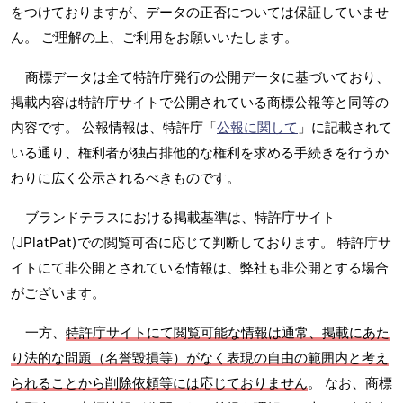
をつけておりますが、データの正否については保証していませ
ん。 ご理解の上、ご利用をお願いいたします。
商標データは全て特許庁発行の公開データに基づいており、
掲載内容は特許庁サイトで公開されている商標公報等と同等の
内容です。 公報情報は、特許庁「
公報に関して
」に記載されて
いる通り、権利者が独占排他的な権利を求める手続きを行うか
わりに広く公示されるべきものです。
ブランドテラスにおける掲載基準は、特許庁サイト
(JPlatPat)での閲覧可否に応じて判断しております。 特許庁サ
イトにて非公開とされている情報は、弊社も非公開とする場合
がございます。
一方、
特許庁サイトにて閲覧可能な情報は通常、掲載にあた
り法的な問題（名誉毀損等）がなく表現の自由の範囲内と考え
られることから削除依頼等には応じておりません
。 なお、商標