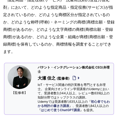
剤」において、どのような指定商品・指定役務(サービス)が指
定されているのか、どのような商標区分が指定されているの
か、どのような称呼(呼称)・ネーミングの商標(商標出願・登録
商標)があるのか、どのような文字商標の商標(商標出願・登録
商標)があるのか、どのような企業・組織が商標(商標出願・登
録商標)を保有しているのか、商標情報を調査することができ
ます。
パテント・インテグレーション株式会社 CEO/弁理
士
大瀬 佳之
(監修者)
IoT・サービス関連の特許実務を専門とする弁理
士。 企業向けオンライン学習講座のUdemyにおい
【監修者】
て、受講者数3,044人以上、レビュー数639以上の
知財分野ではトップクラスの講師。
Udemyでは受講者数1,635人以上の『
初心者でもわ
かる特許の書き方講座
』、受講者数1,842人以上の
『
はじめて使うChatGPT講座
』を提供。