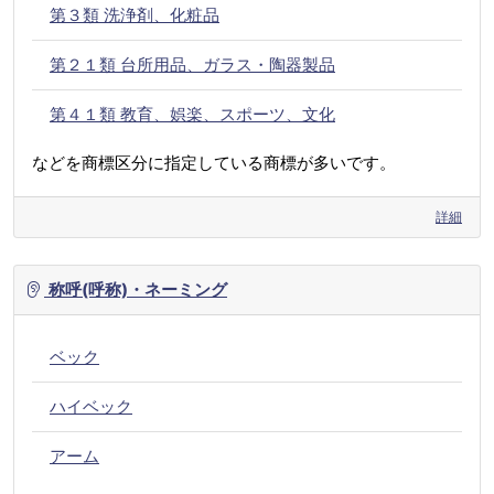
第３類 洗浄剤、化粧品
第２１類 台所用品、ガラス・陶器製品
第４１類 教育、娯楽、スポーツ、文化
などを商標区分に指定している商標が多いです。
詳細
称呼(呼称)・ネーミング
ベック
ハイベック
アーム