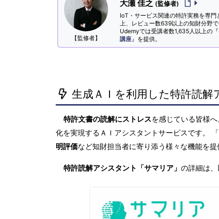
大瀬 佳之
(監修者)
IoT・サービス関連の特許実務を専門
上、レビュー数639以上の知財分野
Udemyでは受講者数1,635人以上の『
【監修者】
講座
』を提供。
生成ＡＩを利用した特許読解
特許文書の読解にストレス
を感じている皆様
化を実現するＡＩアシスタントサービスです。 
明評価
など知財担当者に寄り添う様々な機能を提
特許読解アシスタント「サマリア」
の詳細は、