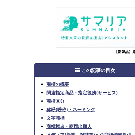
【新製品】
この記事の目次
商標の概要
関連指定商品・指定役務(サービス)
商標区分
称呼(呼称)・ネーミング
文字商標
商標権者・商標出願人
メディア(新聞、雑誌等)への商標情報提供