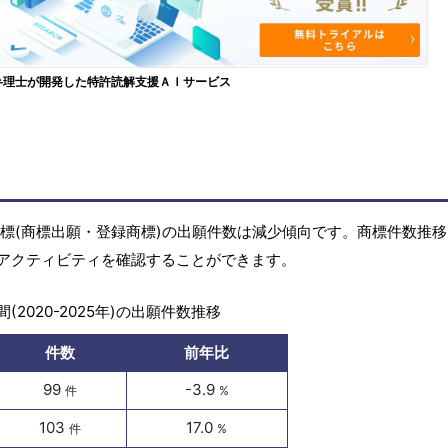
弁理士が開発した特許読解支援ＡＩサービス
)の商標(商標出願・登録商標)の出願件数は減少傾向です。商標件数推
アクティビティを確認することができます。
(2020-2025年)の出願件数推移
件数
前年比
99
-3.9
件
%
103
17.0
件
%