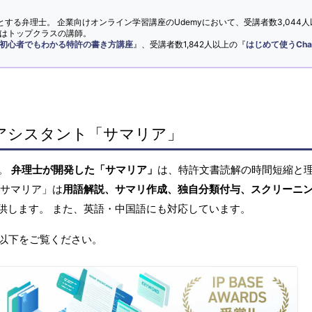
とする弁理士。 企業向けオンライン学習講座のUdemyにおいて、受講者数3,044人
ではトップクラスの講師。
初心者でもわかる特許の書き方講座
』、受講者数1,842人以上の『
はじめて使うCha
アシスタント「サマリア」
へ。
弁理士が開発した「サマリア」
は、特許文書読解の時間短縮と
「サマリア」は
用語解説、サマリ作成、独自分類付与、スクリーニ
供します。 また、英語・中国語にも対応しています。
以下をご覧ください。