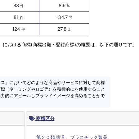
88
8.6
件
%
81
-34.7
件
%
124
27.8
件
%
」における商標(商標出願・登録商標)の概要は、以下の通りです。
クス」においてどのような商品やサービスに対して商標
商標（ネーミングやロゴ等）を積極的にを使用すること
魅力的にアピールしブランドイメージを高めることがで
商標区分
第２０類 家具、プラスチック製品