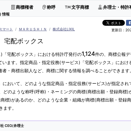
商標権者
称呼
文字商標
弁理士・特許
 情報
スマート
ＭＡＲＵＳＨＩＮ
株式会社LIXIL
更新日：2026
宅配ボックス
1,124
ス)「宅配ボックス」における特許庁発行の
件の、商標公報デ
ています。指定商品・指定役務(サービス)「宅配ボックス」におけ
標権者・商標出願人など、商標に関する情報を調べることができます
」において、どのような指定商品・指定役務(サービス)が指定され
どのような称呼(呼称)・ネーミングの商標(商標出願・登録商標)
商標)があるのか、どのような企業・組織が商標(商標出願・登録商
きます。
 CEO/弁理士