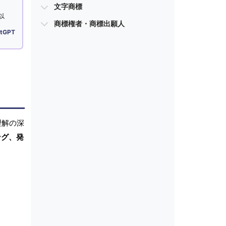
文字商標
以
商標権者・商標出願人
tGPT
理解の深
ング、発