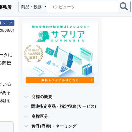
商品・役務
事務所
シェア
/08/01
ータに
る商標
。
ている
がある
商標の概要
標)を
関連指定商品・指定役務(サービス)
商標区分
称呼(呼称)・ネーミング