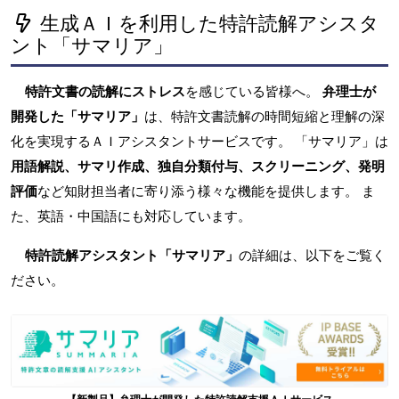
生成ＡＩを利用した特許読解アシスタ
ント「サマリア」
特許文書の読解にストレス
を感じている皆様へ。
弁理士が
開発した「サマリア」
は、特許文書読解の時間短縮と理解の深
化を実現するＡＩアシスタントサービスです。 「サマリア」は
用語解説、サマリ作成、独自分類付与、スクリーニング、発明
評価
など知財担当者に寄り添う様々な機能を提供します。 ま
た、英語・中国語にも対応しています。
特許読解アシスタント「サマリア」
の詳細は、以下をご覧く
ださい。