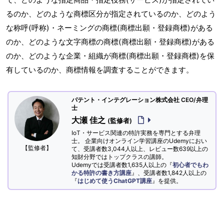
るのか、どのような商標区分が指定されているのか、どのよう
な称呼(呼称)・ネーミングの商標(商標出願・登録商標)がある
のか、どのような文字商標の商標(商標出願・登録商標)がある
のか、どのような企業・組織が商標(商標出願・登録商標)を保
有しているのか、商標情報を調査することができます。
パテント・インテグレーション株式会社 CEO/弁理
士
大瀬 佳之
(監修者)
IoT・サービス関連の特許実務を専門とする弁理
士。 企業向けオンライン学習講座のUdemyにおい
【監修者】
て、受講者数3,044人以上、レビュー数639以上の
知財分野ではトップクラスの講師。
Udemyでは受講者数1,635人以上の『
初心者でもわ
かる特許の書き方講座
』、受講者数1,842人以上の
『
はじめて使うChatGPT講座
』を提供。