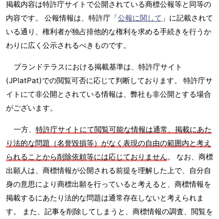
掲載内容は特許庁サイトで公開されている商標公報等と同等の
内容です。 公報情報は、特許庁「
公報に関して
」に記載されて
いる通り、権利者が独占排他的な権利を求める手続きを行うか
わりに広く公示されるべきものです。
ブランドテラスにおける掲載基準は、特許庁サイト
(JPlatPat)での閲覧可否に応じて判断しております。 特許庁サ
イトにて非公開とされている情報は、弊社も非公開とする場合
がございます。
一方、
特許庁サイトにて閲覧可能な情報は通常、掲載にあた
り法的な問題（名誉毀損等）がなく表現の自由の範囲内と考え
られることから削除依頼等には応じておりません
。 なお、商標
出願人は、商標情報が公開される前提を理解した上で、自分自
身の意思により商標出願を行っていると考えると、商標情報を
掲載するにあたり法的な問題は通常存在しないと考えられま
す。 また、記事を削除してしまうと、商標情報の調査、閲覧を