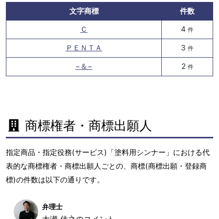
文字商標
件数
Ｃ
4
件
ＰＥＮＴＡ
3
件
−＆−
2
件
商標権者・商標出願人
指定商品・指定役務(サービス)「塗料用シンナー」における代
表的な商標権者・商標出願人ごとの、商標(商標出願・登録商
標)の件数は以下の通りです。
弁理士
大瀬 佳之のコメント