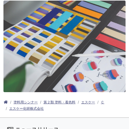
塗料用シンナー
第２類 塗料・着色料
エスケー
Ｃ
エスケー化研株式会社