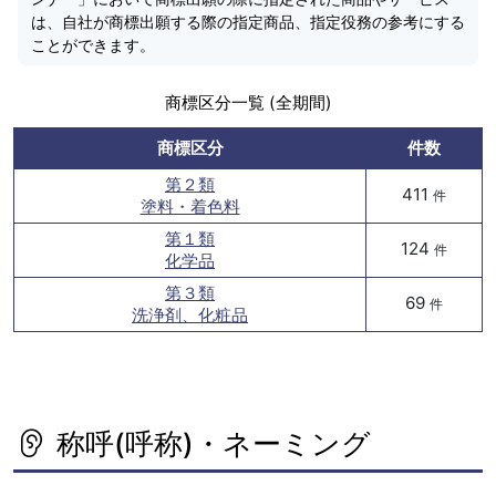
は、自社が商標出願する際の指定商品、指定役務の参考にする
ことができます。
商標区分一覧 (全期間)
商標区分
件数
第２類
411
件
塗料・着色料
第１類
124
件
化学品
第３類
69
件
洗浄剤、化粧品
称呼(呼称)・ネーミング