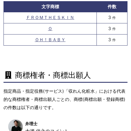
文字商標
件数
ＦＲＯＭＴＨＥＳＫＩＮ
3
件
Ｏ
3
件
ＯＨ！ＢＡＢＹ
3
件
商標権者・商標出願人
指定商品・指定役務(サービス)「収れん化粧水」における代表
的な商標権者・商標出願人ごとの、商標(商標出願・登録商標)
の件数は以下の通りです。
弁理士
大瀬 佳之のコメント