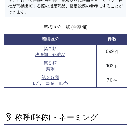
社が商標出願する際の指定商品、指定役務の参考にすることが
できます。
商標区分一覧 (全期間)
商標区分
件数
第３類
699
件
洗浄剤、化粧品
第５類
102
件
薬剤
第３５類
70
件
広告、事業、卸売
称呼(呼称)・ネーミング