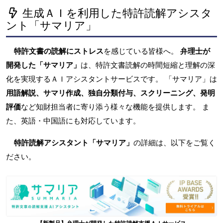
生成ＡＩを利用した特許読解アシスタ
ント「サマリア」
特許文書の読解にストレス
を感じている皆様へ。
弁理士が
開発した「サマリア」
は、特許文書読解の時間短縮と理解の深
化を実現するＡＩアシスタントサービスです。 「サマリア」は
用語解説、サマリ作成、独自分類付与、スクリーニング、発明
評価
など知財担当者に寄り添う様々な機能を提供します。 ま
た、英語・中国語にも対応しています。
特許読解アシスタント「サマリア」
の詳細は、以下をご覧く
ださい。