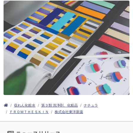
収れん化粧水
第３類 洗浄剤、化粧品
ナチュラ
ＦＲＯＭＴＨＥＳＫＩＮ
株式会社東洋新薬