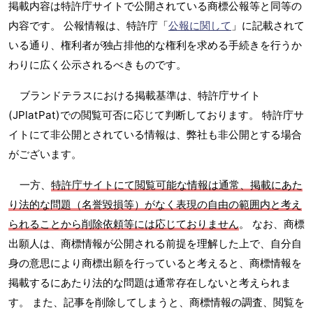
掲載内容は特許庁サイトで公開されている商標公報等と同等の
内容です。 公報情報は、特許庁「
公報に関して
」に記載されて
いる通り、権利者が独占排他的な権利を求める手続きを行うか
わりに広く公示されるべきものです。
ブランドテラスにおける掲載基準は、特許庁サイト
(JPlatPat)での閲覧可否に応じて判断しております。 特許庁サ
イトにて非公開とされている情報は、弊社も非公開とする場合
がございます。
一方、
特許庁サイトにて閲覧可能な情報は通常、掲載にあた
り法的な問題（名誉毀損等）がなく表現の自由の範囲内と考え
られることから削除依頼等には応じておりません
。 なお、商標
出願人は、商標情報が公開される前提を理解した上で、自分自
身の意思により商標出願を行っていると考えると、商標情報を
掲載するにあたり法的な問題は通常存在しないと考えられま
す。 また、記事を削除してしまうと、商標情報の調査、閲覧を