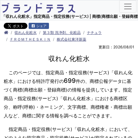
「収れん化粧水」指定商品・指定役務(サービス) | 商標(商標出願・登録商標)
シェア
収れん化粧水
第３類 洗浄剤、化粧品
ナチュラ
ＦＲＯＭＴＨＥＳＫＩＮ
株式会社東洋新薬
更新日：2026/08/01
収れん化粧水
このページでは、指定商品・指定役務(サービス)「収れん化
699
粧水」における特許庁発行の
件の、商標公報データに基
づく商標(商標出願・登録商標)の情報を提供しています。指定
商品・指定役務(サービス)「収れん化粧水」における商標区
分、称呼(呼称)・ネーミング、文字商標、商標権者・商標出願
人など、商標に関する情報を調べることができます。
指定商品・指定役務(サービス)「収れん化粧水」において、
どのような指定商品・指定役務(サービス)が指定されているの