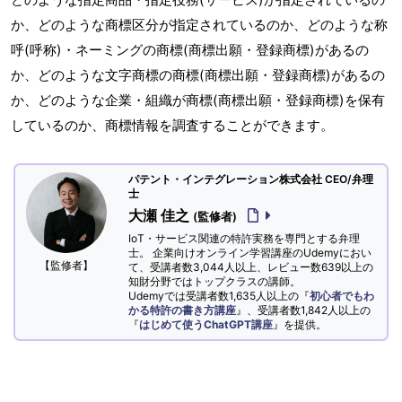
か、どのような商標区分が指定されているのか、どのような称
呼(呼称)・ネーミングの商標(商標出願・登録商標)があるの
か、どのような文字商標の商標(商標出願・登録商標)があるの
か、どのような企業・組織が商標(商標出願・登録商標)を保有
しているのか、商標情報を調査することができます。
パテント・インテグレーション株式会社 CEO/弁理
士
大瀬 佳之
(監修者)
IoT・サービス関連の特許実務を専門とする弁理
士。 企業向けオンライン学習講座のUdemyにおい
【監修者】
て、受講者数3,044人以上、レビュー数639以上の
知財分野ではトップクラスの講師。
Udemyでは受講者数1,635人以上の『
初心者でもわ
かる特許の書き方講座
』、受講者数1,842人以上の
『
はじめて使うChatGPT講座
』を提供。