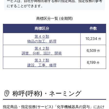
ービスは、自社が商標出願する際の指定商品、指定役務の参考
にすることができます。
商標区分一覧 (全期間)
商標区分
件数
第４０類
10,234
件
物品の加工、処理
第４２類
6,509
件
調査、分析、設計、開発
第３７類
6,199
件
建設、工事、修理
称呼(呼称)・ネーミング
指定商品・指定役務(サービス)「化学機械器具の貸与」におけ