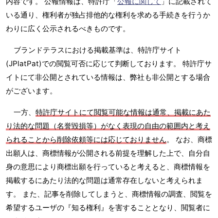
内容です。 公報情報は、特許庁「
公報に関して
」に記載されて
いる通り、権利者が独占排他的な権利を求める手続きを行うか
わりに広く公示されるべきものです。
ブランドテラスにおける掲載基準は、特許庁サイト
(JPlatPat)での閲覧可否に応じて判断しております。 特許庁サ
イトにて非公開とされている情報は、弊社も非公開とする場合
がございます。
一方、
特許庁サイトにて閲覧可能な情報は通常、掲載にあた
り法的な問題（名誉毀損等）がなく表現の自由の範囲内と考え
られることから削除依頼等には応じておりません
。 なお、商標
出願人は、商標情報が公開される前提を理解した上で、自分自
身の意思により商標出願を行っていると考えると、商標情報を
掲載するにあたり法的な問題は通常存在しないと考えられま
す。 また、記事を削除してしまうと、商標情報の調査、閲覧を
希望するユーザの『知る権利』を害することとなり、閲覧者に