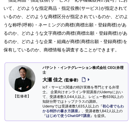
いて、どのような指定商品・指定役務(サービス)が指定されて
いるのか、どのような商標区分が指定されているのか、どのよ
うな称呼(呼称)・ネーミングの商標(商標出願・登録商標)があ
るのか、どのような文字商標の商標(商標出願・登録商標)があ
るのか、どのような企業・組織が商標(商標出願・登録商標)を
保有しているのか、商標情報を調査することができます。
パテント・インテグレーション株式会社 CEO/弁理
士
大瀬 佳之
(監修者)
IoT・サービス関連の特許実務を専門とする弁理
士。 企業向けオンライン学習講座のUdemyにおい
【監修者】
て、受講者数3,044人以上、レビュー数639以上の
知財分野ではトップクラスの講師。
Udemyでは受講者数1,635人以上の『
初心者でもわ
かる特許の書き方講座
』、受講者数1,842人以上の
『
はじめて使うChatGPT講座
』を提供。