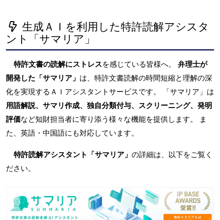
生成ＡＩを利用した特許読解アシスタ
ント「サマリア」
特許文書の読解にストレス
を感じている皆様へ。
弁理士が
開発した「サマリア」
は、特許文書読解の時間短縮と理解の深
化を実現するＡＩアシスタントサービスです。 「サマリア」は
用語解説、サマリ作成、独自分類付与、スクリーニング、発明
評価
など知財担当者に寄り添う様々な機能を提供します。 ま
た、英語・中国語にも対応しています。
特許読解アシスタント「サマリア」
の詳細は、以下をご覧く
ださい。