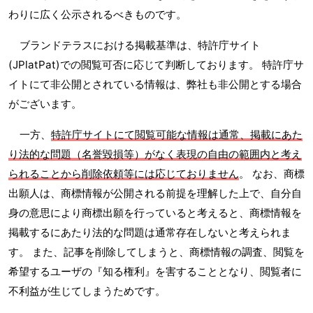
わりに広く公示されるべきものです。
ブランドテラスにおける掲載基準は、特許庁サイト
(JPlatPat)での閲覧可否に応じて判断しております。 特許庁サ
イトにて非公開とされている情報は、弊社も非公開とする場合
がございます。
一方、
特許庁サイトにて閲覧可能な情報は通常、掲載にあた
り法的な問題（名誉毀損等）がなく表現の自由の範囲内と考え
られることから削除依頼等には応じておりません
。 なお、商標
出願人は、商標情報が公開される前提を理解した上で、自分自
身の意思により商標出願を行っていると考えると、商標情報を
掲載するにあたり法的な問題は通常存在しないと考えられま
す。 また、記事を削除してしまうと、商標情報の調査、閲覧を
希望するユーザの『知る権利』を害することとなり、閲覧者に
不利益が生じてしまうためです。