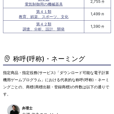
2,755
件
電気制御用の機械器具
第４１類
1,499
件
教育、娯楽、スポーツ、文化
第４２類
1,390
件
調査、分析、設計、開発
称呼(呼称)・ネーミング
指定商品・指定役務(サービス)「ダウンロード可能な電子計算
機用ゲームプログラム」における代表的な称呼(呼称)・ネーミ
ングごとの、商標(商標出願・登録商標)の件数は以下の通りで
す。
弁理士