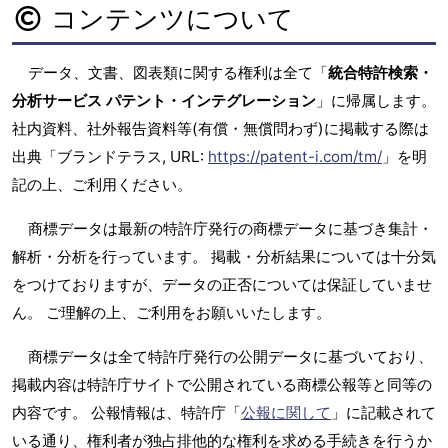
コンテンツについて
データ、文書、図表類に関する権利は全て「
統合特許検索・
分析サービス パテント・インテグレーション
」に帰属します。
社内資料、社外報告資料等(有償・無償問わず)に掲載する際は
出典「ブランドテラス, URL:
https://patent-i.com/tm/
」を明
記の上、ご利用ください。
商標データは最新の特許庁発行の商標データに基づき集計・
解析・分析を行っています。 掲載・分析結果については十分気
をつけておりますが、データの正否については保証していませ
ん。 ご理解の上、ご利用をお願いいたします。
商標データは全て特許庁発行の公開データに基づいており、
掲載内容は特許庁サイトで公開されている商標公報等と同等の
内容です。 公報情報は、特許庁「
公報に関して
」に記載されて
いる通り、権利者が独占排他的な権利を求める手続きを行うか