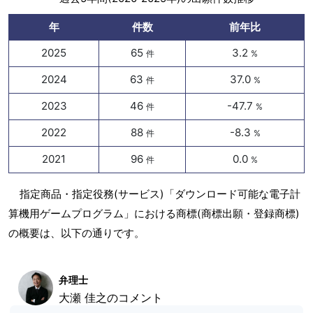
年
件数
前年比
2025
65
3.2
件
%
2024
63
37.0
件
%
2023
46
-47.7
件
%
2022
88
-8.3
件
%
2021
96
0.0
件
%
指定商品・指定役務(サービス)「ダウンロード可能な電子計
算機用ゲームプログラム」における商標(商標出願・登録商標)
の概要は、以下の通りです。
弁理士
大瀬 佳之のコメント