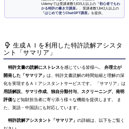
Udemyでは受講者数1,635人以上の『
初心者でもわ
かる特許の書き方講座
』、受講者数1,842人以上の
『
はじめて使うChatGPT講座
』を提供。
生成ＡＩを利用した特許読解アシスタ
ント「サマリア」
特許文書の読解にストレス
を感じている皆様へ。
弁理士が
開発した「サマリア」
は、特許文書読解の時間短縮と理解の深
化を実現するＡＩアシスタントサービスです。 「サマリア」は
用語解説、サマリ作成、独自分類付与、スクリーニング、発明
評価
など知財担当者に寄り添う様々な機能を提供します。 ま
た、英語・中国語にも対応しています。
特許読解アシスタント「サマリア」
の詳細は、以下をご覧く
ださい。