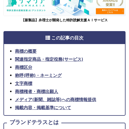
【新製品】弁理士が開発した特許読解支援ＡＩサービス
この記事の目次
商標の概要
関連指定商品・指定役務(サービス)
商標区分
称呼(呼称)・ネーミング
文字商標
商標権者・商標出願人
メディア(新聞、雑誌等)への商標情報提供
掲載内容・掲載基準について
ブランドテラスとは