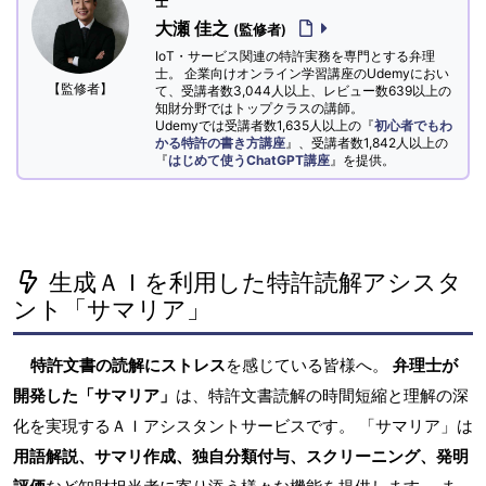
士
大瀬 佳之
(監修者)
IoT・サービス関連の特許実務を専門とする弁理
士。 企業向けオンライン学習講座のUdemyにおい
【監修者】
て、受講者数3,044人以上、レビュー数639以上の
知財分野ではトップクラスの講師。
Udemyでは受講者数1,635人以上の『
初心者でもわ
かる特許の書き方講座
』、受講者数1,842人以上の
『
はじめて使うChatGPT講座
』を提供。
生成ＡＩを利用した特許読解アシスタ
ント「サマリア」
特許文書の読解にストレス
を感じている皆様へ。
弁理士が
開発した「サマリア」
は、特許文書読解の時間短縮と理解の深
化を実現するＡＩアシスタントサービスです。 「サマリア」は
用語解説、サマリ作成、独自分類付与、スクリーニング、発明