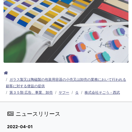
ガラス製又は陶磁製の包装用容器の小売又は卸売の業務において行われる
顧客に対する便益の提供
第３５類 広告、事業、卸売
ヤフー
Ｇ
株式会社そごう・西武
ニュースリリース
2022-04-01