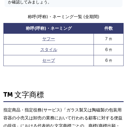
か確認してみましょう。
称呼(呼称)・ネーミング一覧 (全期間)
称呼(呼称)・ネーミング
件数
ヤフー
7
件
スタイル
6
件
セーブ
6
件
文字商標
指定商品・指定役務(サービス)「ガラス製又は陶磁製の包装用
容器の小売又は卸売の業務において行われる顧客に対する便益
の提供」における代表的な文字商標ごとの、商標(商標出願・