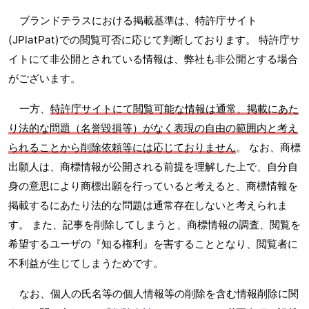
ブランドテラスにおける掲載基準は、特許庁サイト
(JPlatPat)での閲覧可否に応じて判断しております。 特許庁サ
イトにて非公開とされている情報は、弊社も非公開とする場合
がございます。
一方、
特許庁サイトにて閲覧可能な情報は通常、掲載にあた
り法的な問題（名誉毀損等）がなく表現の自由の範囲内と考え
られることから削除依頼等には応じておりません
。 なお、商標
出願人は、商標情報が公開される前提を理解した上で、自分自
身の意思により商標出願を行っていると考えると、商標情報を
掲載するにあたり法的な問題は通常存在しないと考えられま
す。 また、記事を削除してしまうと、商標情報の調査、閲覧を
希望するユーザの『知る権利』を害することとなり、閲覧者に
不利益が生じてしまうためです。
なお、個人の氏名等の個人情報等の削除を含む情報削除に関