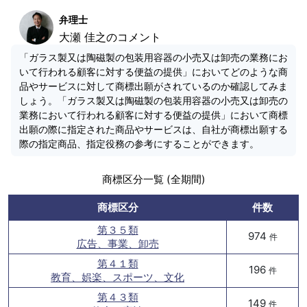
弁理士
大瀬 佳之のコメント
「ガラス製又は陶磁製の包装用容器の小売又は卸売の業務にお
いて行われる顧客に対する便益の提供」においてどのような商
品やサービスに対して商標出願がされているのか確認してみま
しょう。「ガラス製又は陶磁製の包装用容器の小売又は卸売の
業務において行われる顧客に対する便益の提供」において商標
出願の際に指定された商品やサービスは、自社が商標出願する
際の指定商品、指定役務の参考にすることができます。
商標区分一覧 (全期間)
商標区分
件数
第３５類
974
件
広告、事業、卸売
第４１類
196
件
教育、娯楽、スポーツ、文化
第４３類
149
件