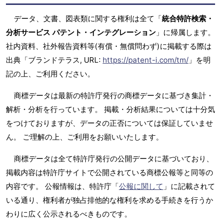
データ、文書、図表類に関する権利は全て「
統合特許検索・
分析サービス パテント・インテグレーション
」に帰属します。
社内資料、社外報告資料等(有償・無償問わず)に掲載する際は
出典「ブランドテラス, URL:
https://patent-i.com/tm/
」を明
記の上、ご利用ください。
商標データは最新の特許庁発行の商標データに基づき集計・
解析・分析を行っています。 掲載・分析結果については十分気
をつけておりますが、データの正否については保証していませ
ん。 ご理解の上、ご利用をお願いいたします。
商標データは全て特許庁発行の公開データに基づいており、
掲載内容は特許庁サイトで公開されている商標公報等と同等の
内容です。 公報情報は、特許庁「
公報に関して
」に記載されて
いる通り、権利者が独占排他的な権利を求める手続きを行うか
わりに広く公示されるべきものです。