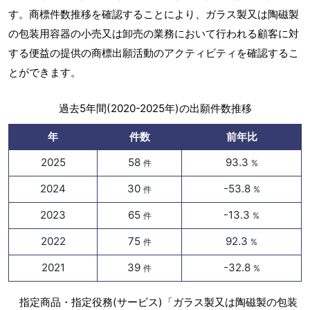
す。商標件数推移を確認することにより、ガラス製又は陶磁製
の包装用容器の小売又は卸売の業務において行われる顧客に対
する便益の提供の商標出願活動のアクティビティを確認するこ
とができます。
過去5年間(2020-2025年)の出願件数推移
年
件数
前年比
2025
58
93.3
件
%
2024
30
-53.8
件
%
2023
65
-13.3
件
%
2022
75
92.3
件
%
2021
39
-32.8
件
%
指定商品・指定役務(サービス)「ガラス製又は陶磁製の包装