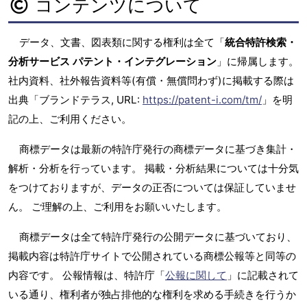
コンテンツについて
データ、文書、図表類に関する権利は全て「
統合特許検索・
分析サービス パテント・インテグレーション
」に帰属します。
社内資料、社外報告資料等(有償・無償問わず)に掲載する際は
出典「ブランドテラス, URL:
https://patent-i.com/tm/
」を明
記の上、ご利用ください。
商標データは最新の特許庁発行の商標データに基づき集計・
解析・分析を行っています。 掲載・分析結果については十分気
をつけておりますが、データの正否については保証していませ
ん。 ご理解の上、ご利用をお願いいたします。
商標データは全て特許庁発行の公開データに基づいており、
掲載内容は特許庁サイトで公開されている商標公報等と同等の
内容です。 公報情報は、特許庁「
公報に関して
」に記載されて
いる通り、権利者が独占排他的な権利を求める手続きを行うか