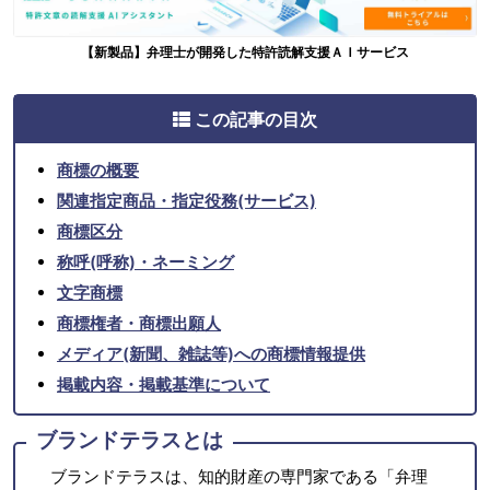
【新製品】弁理士が開発した特許読解支援ＡＩサービス
この記事の目次
商標の概要
関連指定商品・指定役務(サービス)
商標区分
称呼(呼称)・ネーミング
文字商標
商標権者・商標出願人
メディア(新聞、雑誌等)への商標情報提供
掲載内容・掲載基準について
ブランドテラスとは
ブランドテラスは、知的財産の専門家である「弁理