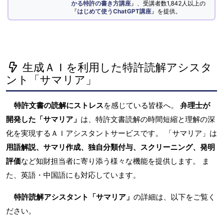
かる特許の書き方講座
』、受講者数1,842人以上の
『
はじめて使うChatGPT講座
』を提供。
生成ＡＩを利用した特許読解アシスタ
ント「サマリア」
特許文書の読解にストレス
を感じている皆様へ。
弁理士が
開発した「サマリア」
は、特許文書読解の時間短縮と理解の深
化を実現するＡＩアシスタントサービスです。 「サマリア」は
用語解説、サマリ作成、独自分類付与、スクリーニング、発明
評価
など知財担当者に寄り添う様々な機能を提供します。 ま
た、英語・中国語にも対応しています。
特許読解アシスタント「サマリア」
の詳細は、以下をご覧く
ださい。