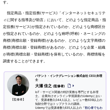
す。
指定商品・指定役務(サービス)「インターネットセキュリテ
ィに関する指導及び助言」において、どのような指定商品・指
定役務(サービス)が指定されているのか、どのような商標区分
が指定されているのか、どのような称呼(呼称)・ネーミングの
商標(商標出願・登録商標)があるのか、どのような文字商標の
商標(商標出願・登録商標)があるのか、どのような企業・組織
が商標(商標出願・登録商標)を保有しているのか、商標情報を
調査することができます。
パテント・インテグレーション株式会社 CEO/弁理
士
大瀬 佳之
(監修者)
IoT・サービス関連の特許実務を専門とする弁理
士。 企業向けオンライン学習講座のUdemyにおい
【監修者】
て、受講者数3,044人以上、レビュー数639以上の
知財分野ではトップクラスの講師。
Udemyでは受講者数1,635人以上の『
初心者でもわ