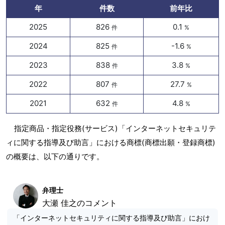
年
件数
前年比
2025
826
0.1
件
%
2024
825
-1.6
件
%
2023
838
3.8
件
%
2022
807
27.7
件
%
2021
632
4.8
件
%
指定商品・指定役務(サービス)「インターネットセキュリテ
ィに関する指導及び助言」における商標(商標出願・登録商標)
の概要は、以下の通りです。
弁理士
大瀬 佳之のコメント
「インターネットセキュリティに関する指導及び助言」におけ