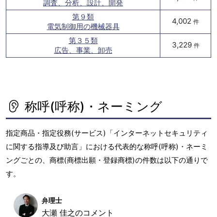
調査、分析、設計、開発
第９類
4,002
件
電気制御用の機械器具
第３５類
3,229
件
広告、事業、卸売
称呼(呼称)・ネーミング
指定商品・指定役務(サービス)「インターネットセキュリティ
に関する指導及び助言」における代表的な称呼(呼称)・ネーミ
ングごとの、商標(商標出願・登録商標)の件数は以下の通りで
す。
弁理士
大瀬 佳之のコメント