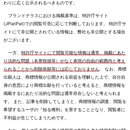
わりに広く公示されるべきものです。
ブランドテラスにおける掲載基準は、特許庁サイト
(JPlatPat)での閲覧可否に応じて判断しております。 特許庁サ
イトにて非公開とされている情報は、弊社も非公開とする場合
がございます。
一方、
特許庁サイトにて閲覧可能な情報は通常、掲載にあた
り法的な問題（名誉毀損等）がなく表現の自由の範囲内と考え
られることから削除依頼等には応じておりません
。 なお、商標
出願人は、商標情報が公開される前提を理解した上で、自分自
身の意思により商標出願を行っていると考えると、商標情報を
掲載するにあたり法的な問題は通常存在しないと考えられま
す。 また、記事を削除してしまうと、商標情報の調査、閲覧を
希望するユーザの『知る権利』を害することとなり、閲覧者に
不利益が生じてしまうためです。