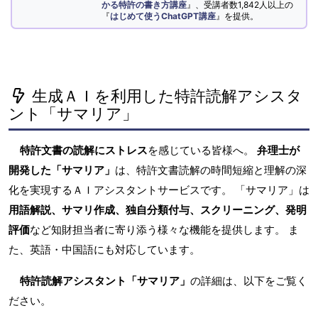
かる特許の書き方講座
』、受講者数1,842人以上の
『
はじめて使うChatGPT講座
』を提供。
生成ＡＩを利用した特許読解アシスタ
ント「サマリア」
特許文書の読解にストレス
を感じている皆様へ。
弁理士が
開発した「サマリア」
は、特許文書読解の時間短縮と理解の深
化を実現するＡＩアシスタントサービスです。 「サマリア」は
用語解説、サマリ作成、独自分類付与、スクリーニング、発明
評価
など知財担当者に寄り添う様々な機能を提供します。 ま
た、英語・中国語にも対応しています。
特許読解アシスタント「サマリア」
の詳細は、以下をご覧く
ださい。