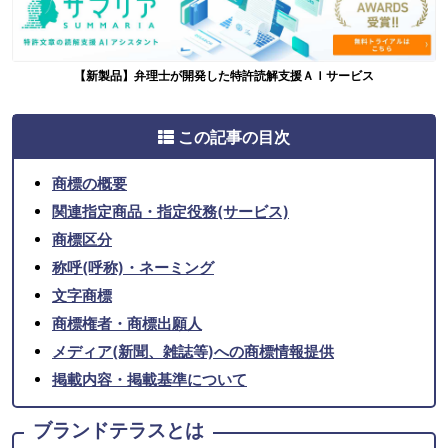
【新製品】弁理士が開発した特許読解支援ＡＩサービス
この記事の目次
商標の概要
関連指定商品・指定役務(サービス)
商標区分
称呼(呼称)・ネーミング
文字商標
商標権者・商標出願人
メディア(新聞、雑誌等)への商標情報提供
掲載内容・掲載基準について
ブランドテラスとは