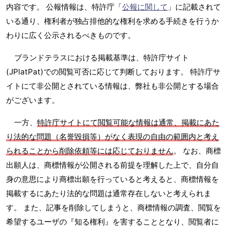
内容です。 公報情報は、特許庁「
公報に関して
」に記載されて
いる通り、権利者が独占排他的な権利を求める手続きを行うか
わりに広く公示されるべきものです。
ブランドテラスにおける掲載基準は、特許庁サイト
(JPlatPat)での閲覧可否に応じて判断しております。 特許庁サ
イトにて非公開とされている情報は、弊社も非公開とする場合
がございます。
一方、
特許庁サイトにて閲覧可能な情報は通常、掲載にあた
り法的な問題（名誉毀損等）がなく表現の自由の範囲内と考え
られることから削除依頼等には応じておりません
。 なお、商標
出願人は、商標情報が公開される前提を理解した上で、自分自
身の意思により商標出願を行っていると考えると、商標情報を
掲載するにあたり法的な問題は通常存在しないと考えられま
す。 また、記事を削除してしまうと、商標情報の調査、閲覧を
希望するユーザの『知る権利』を害することとなり、閲覧者に