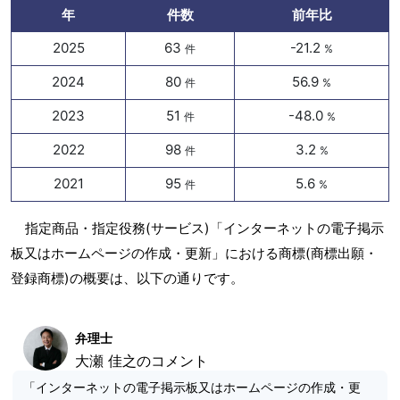
年
件数
前年比
2025
63
-21.2
件
%
2024
80
56.9
件
%
2023
51
-48.0
件
%
2022
98
3.2
件
%
2021
95
5.6
件
%
指定商品・指定役務(サービス)「インターネットの電子掲示
板又はホームページの作成・更新」における商標(商標出願・
登録商標)の概要は、以下の通りです。
弁理士
大瀬 佳之のコメント
「インターネットの電子掲示板又はホームページの作成・更