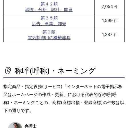
第４２類
2,054
件
調査、分析、設計、開発
第３５類
1,599
件
広告、事業、卸売
第９類
1,287
件
電気制御用の機械器具
称呼(呼称)・ネーミング
指定商品・指定役務(サービス)「インターネットの電子掲示板
又はホームページの作成・更新」における代表的な称呼(呼
称)・ネーミングごとの、商標(商標出願・登録商標)の件数は以
下の通りです。
弁理士