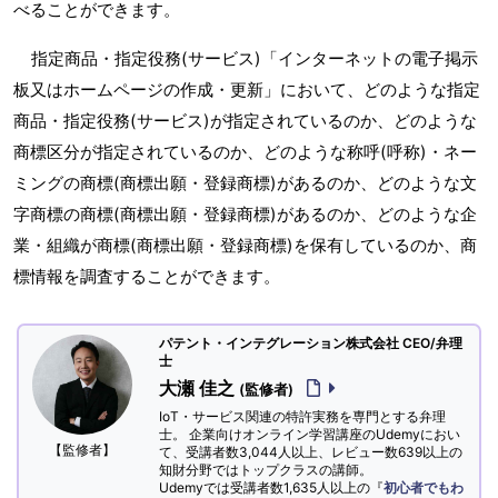
べることができます。
指定商品・指定役務(サービス)「インターネットの電子掲示
板又はホームページの作成・更新」において、どのような指定
商品・指定役務(サービス)が指定されているのか、どのような
商標区分が指定されているのか、どのような称呼(呼称)・ネー
ミングの商標(商標出願・登録商標)があるのか、どのような文
字商標の商標(商標出願・登録商標)があるのか、どのような企
業・組織が商標(商標出願・登録商標)を保有しているのか、商
標情報を調査することができます。
パテント・インテグレーション株式会社 CEO/弁理
士
大瀬 佳之
(監修者)
IoT・サービス関連の特許実務を専門とする弁理
士。 企業向けオンライン学習講座のUdemyにおい
【監修者】
て、受講者数3,044人以上、レビュー数639以上の
知財分野ではトップクラスの講師。
Udemyでは受講者数1,635人以上の『
初心者でもわ