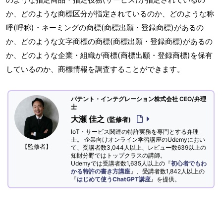
か、どのような商標区分が指定されているのか、どのような称
呼(呼称)・ネーミングの商標(商標出願・登録商標)があるの
か、どのような文字商標の商標(商標出願・登録商標)があるの
か、どのような企業・組織が商標(商標出願・登録商標)を保有
しているのか、商標情報を調査することができます。
パテント・インテグレーション株式会社 CEO/弁理
士
大瀬 佳之
(監修者)
IoT・サービス関連の特許実務を専門とする弁理
士。 企業向けオンライン学習講座のUdemyにおい
【監修者】
て、受講者数3,044人以上、レビュー数639以上の
知財分野ではトップクラスの講師。
Udemyでは受講者数1,635人以上の『
初心者でもわ
かる特許の書き方講座
』、受講者数1,842人以上の
『
はじめて使うChatGPT講座
』を提供。