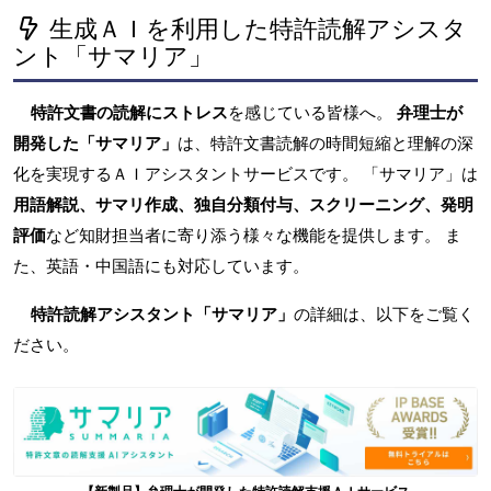
生成ＡＩを利用した特許読解アシスタ
ント「サマリア」
特許文書の読解にストレス
を感じている皆様へ。
弁理士が
開発した「サマリア」
は、特許文書読解の時間短縮と理解の深
化を実現するＡＩアシスタントサービスです。 「サマリア」は
用語解説、サマリ作成、独自分類付与、スクリーニング、発明
評価
など知財担当者に寄り添う様々な機能を提供します。 ま
た、英語・中国語にも対応しています。
特許読解アシスタント「サマリア」
の詳細は、以下をご覧く
ださい。