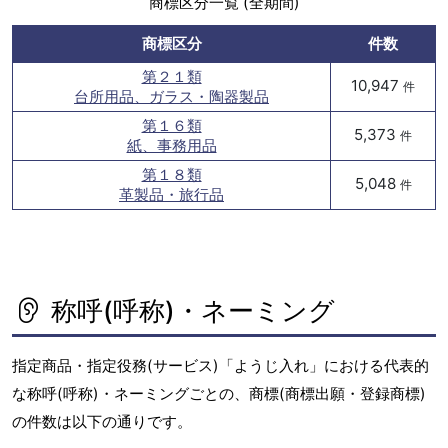
商標区分一覧 (全期間)
商標区分
件数
第２１類
10,947
件
台所用品、ガラス・陶器製品
第１６類
5,373
件
紙、事務用品
第１８類
5,048
件
革製品・旅行品
称呼(呼称)・ネーミング
指定商品・指定役務(サービス)「ようじ入れ」における代表的
な称呼(呼称)・ネーミングごとの、商標(商標出願・登録商標)
の件数は以下の通りです。