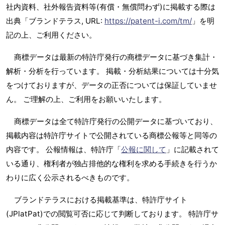
社内資料、社外報告資料等(有償・無償問わず)に掲載する際は
出典「ブランドテラス, URL:
https://patent-i.com/tm/
」を明
記の上、ご利用ください。
商標データは最新の特許庁発行の商標データに基づき集計・
解析・分析を行っています。 掲載・分析結果については十分気
をつけておりますが、データの正否については保証していませ
ん。 ご理解の上、ご利用をお願いいたします。
商標データは全て特許庁発行の公開データに基づいており、
掲載内容は特許庁サイトで公開されている商標公報等と同等の
内容です。 公報情報は、特許庁「
公報に関して
」に記載されて
いる通り、権利者が独占排他的な権利を求める手続きを行うか
わりに広く公示されるべきものです。
ブランドテラスにおける掲載基準は、特許庁サイト
(JPlatPat)での閲覧可否に応じて判断しております。 特許庁サ