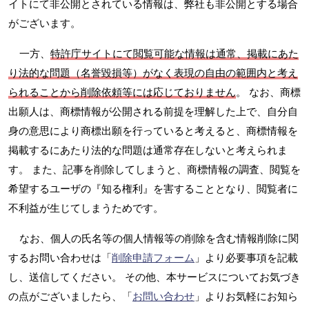
イトにて非公開とされている情報は、弊社も非公開とする場合
がございます。
一方、
特許庁サイトにて閲覧可能な情報は通常、掲載にあた
り法的な問題（名誉毀損等）がなく表現の自由の範囲内と考え
られることから削除依頼等には応じておりません
。 なお、商標
出願人は、商標情報が公開される前提を理解した上で、自分自
身の意思により商標出願を行っていると考えると、商標情報を
掲載するにあたり法的な問題は通常存在しないと考えられま
す。 また、記事を削除してしまうと、商標情報の調査、閲覧を
希望するユーザの『知る権利』を害することとなり、閲覧者に
不利益が生じてしまうためです。
なお、個人の氏名等の個人情報等の削除を含む情報削除に関
するお問い合わせは「
削除申請フォーム
」より必要事項を記載
し、送信してください。 その他、本サービスについてお気づき
の点がございましたら、「
お問い合わせ
」よりお気軽にお知ら