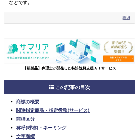
などです。
詳細
【新製品】弁理士が開発した特許読解支援ＡＩサービス
この記事の目次
商標の概要
関連指定商品・指定役務(サービス)
商標区分
称呼(呼称)・ネーミング
文字商標