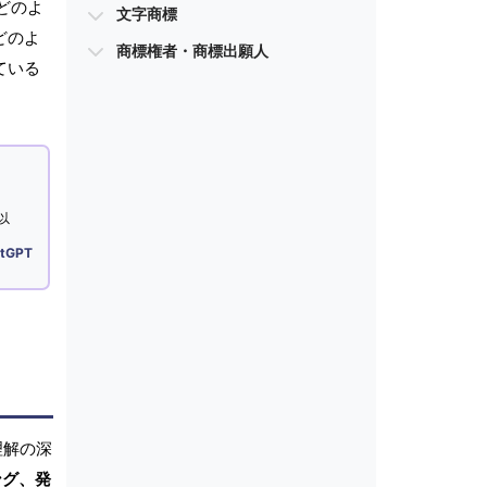
どのよ
文字商標
どのよ
商標権者・商標出願人
ている
以
tGPT
理解の深
ング、発