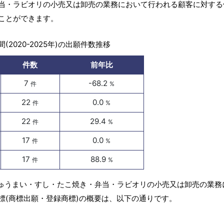
当・ラビオリの小売又は卸売の業務において行われる顧客に対する
ことができます。
(2020-2025年)の出願件数推移
件数
前年比
7
-68.2
件
%
22
0.0
件
%
22
29.4
件
%
17
0.0
件
%
17
88.9
件
%
しゅうまい・すし・たこ焼き・弁当・ラビオリの小売又は卸売の業務
標(商標出願・登録商標)の概要は、以下の通りです。