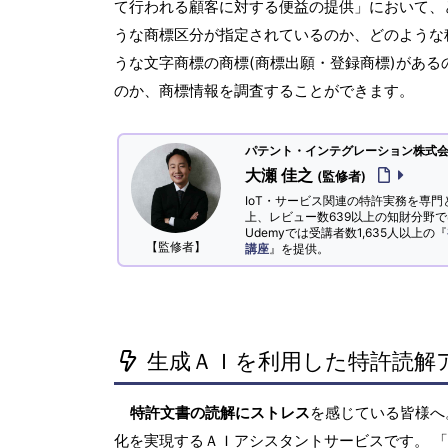
て行われる顧客に対する便益の提供」において、
うな商標区分が指定されているのか、どのような称
うな文字商標の商標(商標出願・登録商標)がある
のか、商標情報を調査することができます。
パテント・インテグレーション株式会社
大瀬 佳之
(監修者)
IoT・サービス関連の特許実務を専門
上、レビュー数639以上の知財分野
Udemyでは受講者数1,635人以上の『
【監修者】
講座
』を提供。
生成ＡＩを利用した特許読解
特許文書の読解にストレス
を感じている皆様
化を実現するＡＩアシスタントサービスです。 