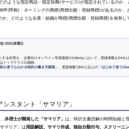
どのような指定商品・指定役務(サービス)が指定されているのか、
呼(呼称)・ネーミングの商標(商標出願・登録商標)があるのか、
のか、どのような企業・組織が商標(商標出願・登録商標)を保有し
 CEO/弁理士
とする弁理士。 企業向けオンライン学習講座のUdemyにおいて、受講者数3,044人
ではトップクラスの講師。
初心者でもわかる特許の書き方講座
』、受講者数1,842人以上の『
はじめて使うCha
アシスタント「サマリア」
へ。
弁理士が開発した「サマリア」
は、特許文書読解の時間短縮と
「サマリア」は
用語解説、サマリ作成、独自分類付与、スクリーニ