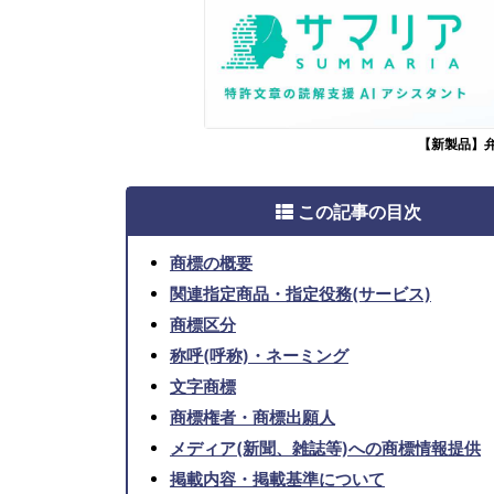
【新製品】
この記事の目次
商標の概要
関連指定商品・指定役務(サービス)
商標区分
称呼(呼称)・ネーミング
文字商標
商標権者・商標出願人
メディア(新聞、雑誌等)への商標情報提供
掲載内容・掲載基準について