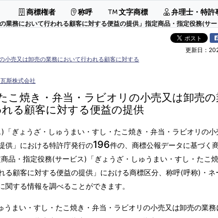
商標権者
称呼
文字商標
弁理士・特許
務において行われる顧客に対する便益の提供」指定商品・指定役務(サービス)
更新日：2026
の小売又は卸売の業務において行われる顧客に対する
阪瓦斯株式会社
たこ焼き・弁当・ラビオリの小売又は卸売の
われる顧客に対する便益の提供
ス)「ぎょうざ・しゅうまい・すし・たこ焼き・弁当・ラビオリの小
196
提供」における特許庁発行の
件の、商標公報データに基づく商
定商品・指定役務(サービス)「ぎょうざ・しゅうまい・すし・たこ
れる顧客に対する便益の提供」における商標区分、称呼(呼称)・ネ
に関する情報を調べることができます。
しゅうまい・すし・たこ焼き・弁当・ラビオリの小売又は卸売の業務