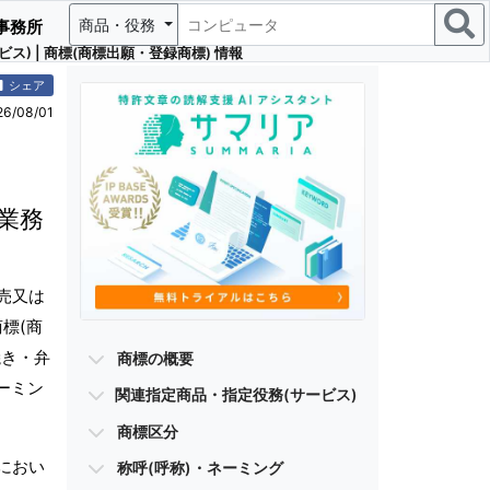
商品・役務
事務所
 | 商標(商標出願・登録商標) 情報
シェア
/08/01
業務
売又は
標(商
焼き・弁
商標の概要
ーミン
関連指定商品・指定役務(サービス)
商標区分
におい
称呼(呼称)・ネーミング