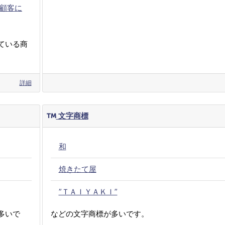
顧客に
ている商
詳細
文字商標
和
焼きたて屋
”ＴＡＩＹＡＫＩ”
多いで
などの文字商標が多いです。