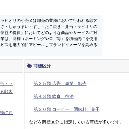
・ラビオリの小売又は卸売の業務において行われる顧客
うざ・しゅうまい・すし・たこ焼き・弁当・ラビオリの
る便益の提供」においてどのような商品やサービスに対
企業は、商標（ネーミングやロゴ等）を積極的にを使用
ービスを魅力的にアピールしブランドイメージを高める
商標区分
当・ラ
第３５類 広告、事業、卸売
る顧客
第４３類 飲食、宿泊
第３０類 コーヒー、調味料、菓子
務にお
などを商標区分に指定している商標が多いです。