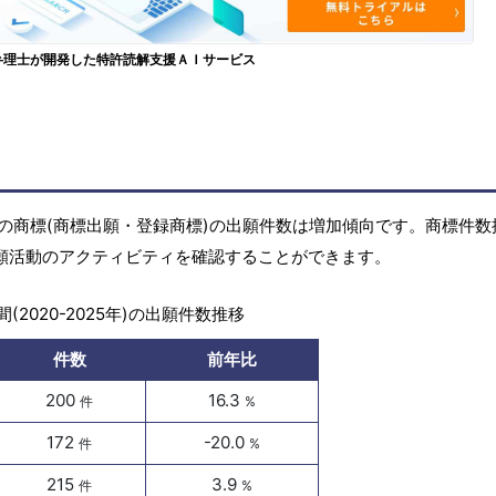
弁理士が開発した特許読解支援ＡＩサービス
5年)の商標(商標出願・登録商標)の出願件数は増加傾向です。商標件
出願活動のアクティビティを確認することができます。
(2020-2025年)の出願件数推移
件数
前年比
200
16.3
件
%
172
-20.0
件
%
215
3.9
件
%