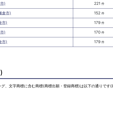
市)
221
件
鎌倉市)
152
件
倉市)
179
件
市)
170
件
倉市)
179
件
)
ミング、文字商標に含む商標(商標出願・登録商標)は以下の通りです(