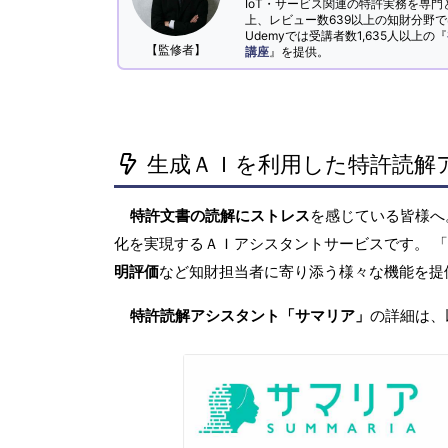
IoT・サービス関連の特許実務を専門
上、レビュー数639以上の知財分野
Udemyでは受講者数1,635人以上の『
【監修者】
講座
』を提供。
生成ＡＩを利用した特許読解
特許文書の読解にストレス
を感じている皆様
化を実現するＡＩアシスタントサービスです。 
明評価
など知財担当者に寄り添う様々な機能を提
特許読解アシスタント「サマリア」
の詳細は、