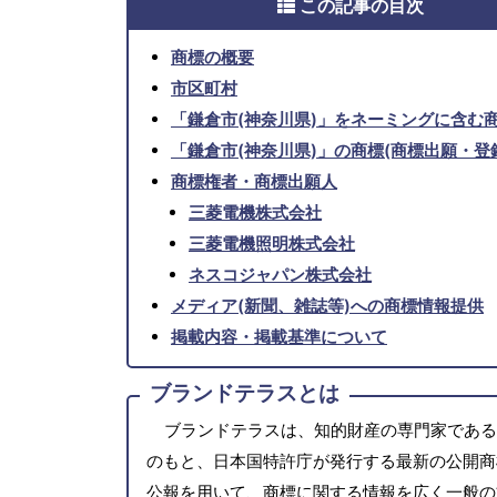
この記事の目次
商標の概要
市区町村
「鎌倉市(神奈川県)」をネーミングに含む
「鎌倉市(神奈川県)」の商標(商標出願・登
商標権者・商標出願人
三菱電機株式会社
三菱電機照明株式会社
ネスコジャパン株式会社
メディア(新聞、雑誌等)への商標情報提供
掲載内容・掲載基準について
ブランドテラスとは
ブランドテラスは、知的財産の専門家である
のもと、日本国特許庁が発行する最新の公開商
公報を用いて、商標に関する情報を広く一般の