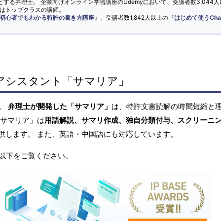
とする弁理士。 企業向けオンライン学習講座のUdemyにおいて、受講者数3,044人
ではトップクラスの講師。
初心者でもわかる特許の書き方講座
』、受講者数1,842人以上の『
はじめて使うCha
アシスタント「サマリア」
へ。
弁理士が開発した「サマリア」
は、特許文書読解の時間短縮と
「サマリア」は
用語解説、サマリ作成、独自分類付与、スクリーニ
供します。 また、英語・中国語にも対応しています。
以下をご覧ください。