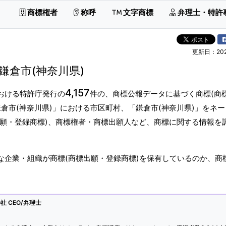
商標権者
称呼
文字商標
弁理士・特許
更新日：2026
鎌倉市(神奈川県)
4,157
おける特許庁発行の
件の、商標公報データに基づく商標(商
倉市(神奈川県)」における市区町村、「鎌倉市(神奈川県)」をネ
出願・登録商標)、商標権者・商標出願人など、商標に関する情報を
な企業・組織が商標(商標出願・登録商標)を保有しているのか、商
 CEO/弁理士