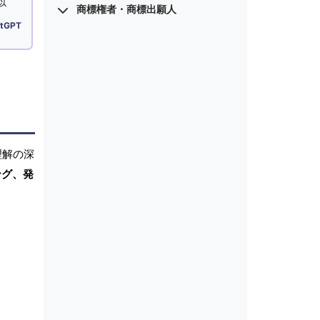
以
商標権者・商標出願人
tGPT
理解の深
ング、発