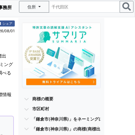
住所
事務所
シェア
/08/01
標出
ーミング
調べる
標情報
商標の概要
市区町村
「鎌倉市(神奈川県)」をネーミングに含む商標
「鎌倉市(神奈川県)」の商標(商標出願・登録商標)