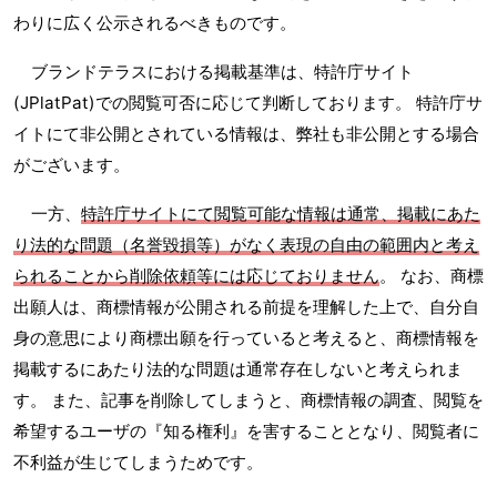
わりに広く公示されるべきものです。
ブランドテラスにおける掲載基準は、特許庁サイト
(JPlatPat)での閲覧可否に応じて判断しております。 特許庁サ
イトにて非公開とされている情報は、弊社も非公開とする場合
がございます。
一方、
特許庁サイトにて閲覧可能な情報は通常、掲載にあた
り法的な問題（名誉毀損等）がなく表現の自由の範囲内と考え
られることから削除依頼等には応じておりません
。 なお、商標
出願人は、商標情報が公開される前提を理解した上で、自分自
身の意思により商標出願を行っていると考えると、商標情報を
掲載するにあたり法的な問題は通常存在しないと考えられま
す。 また、記事を削除してしまうと、商標情報の調査、閲覧を
希望するユーザの『知る権利』を害することとなり、閲覧者に
不利益が生じてしまうためです。