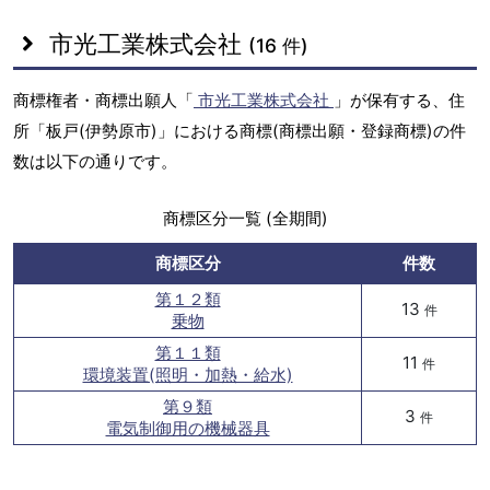
市光工業株式会社
(16 件)
商標権者・商標出願人「
市光工業株式会社
」が保有する、住
所「板戸(伊勢原市)」における商標(商標出願・登録商標)の件
数は以下の通りです。
商標区分一覧 (全期間)
商標区分
件数
第１２類
13
件
乗物
第１１類
11
件
環境装置(照明・加熱・給水)
第９類
3
件
電気制御用の機械器具