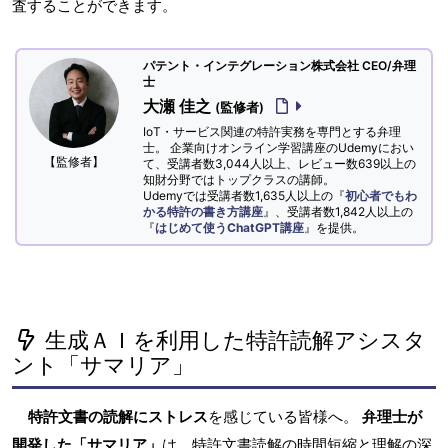
査することができます。
パテント・インテグレーション株式会社 CEO/弁理
士
大瀬 佳之
(監修者)
IoT・サービス関連の特許実務を専門とする弁理
士。 企業向けオンライン学習講座のUdemyにおい
【監修者】
て、受講者数3,044人以上、レビュー数639以上の
知財分野ではトップクラスの講師。
Udemyでは受講者数1,635人以上の『
初心者でもわ
かる特許の書き方講座
』、受講者数1,842人以上の
『
はじめて使うChatGPT講座
』を提供。
生成ＡＩを利用した特許読解アシスタ
ント「サマリア」
特許文書の読解にストレス
を感じている皆様へ。
弁理士が
開発した「サマリア」
は、特許文書読解の時間短縮と理解の深