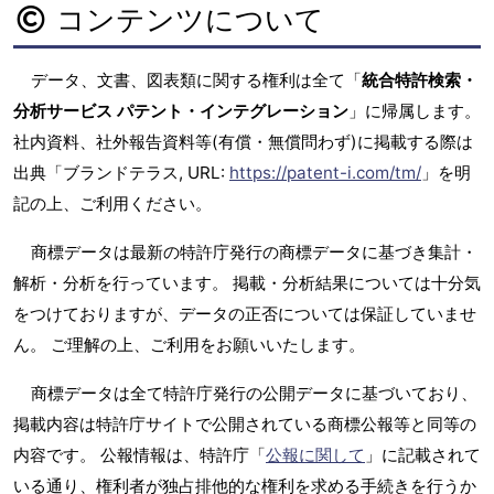
コンテンツについて
データ、文書、図表類に関する権利は全て「
統合特許検索・
分析サービス パテント・インテグレーション
」に帰属します。
社内資料、社外報告資料等(有償・無償問わず)に掲載する際は
出典「ブランドテラス, URL:
https://patent-i.com/tm/
」を明
記の上、ご利用ください。
商標データは最新の特許庁発行の商標データに基づき集計・
解析・分析を行っています。 掲載・分析結果については十分気
をつけておりますが、データの正否については保証していませ
ん。 ご理解の上、ご利用をお願いいたします。
商標データは全て特許庁発行の公開データに基づいており、
掲載内容は特許庁サイトで公開されている商標公報等と同等の
内容です。 公報情報は、特許庁「
公報に関して
」に記載されて
いる通り、権利者が独占排他的な権利を求める手続きを行うか