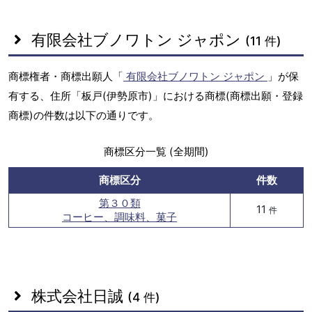
有限会社ブノワトン ジャポン
(11 件)
商標権者・商標出願人「
有限会社ブノワトン ジャポン
」が保
有する、住所「板戸(伊勢原市)」における商標(商標出願・登録
商標)の件数は以下の通りです。
商標区分一覧 (全期間)
商標区分
件数
第３０類
11
件
コーヒー、調味料、菓子
株式会社日誠
(4 件)