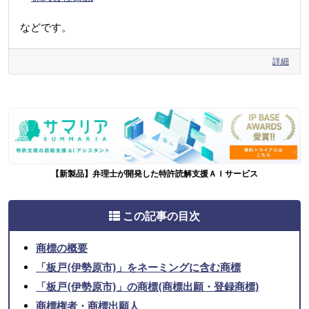
などです。
詳細
【新製品】弁理士が開発した特許読解支援ＡＩサービス
この記事の目次
商標の概要
「板戸(伊勢原市)」をネーミングに含む商標
「板戸(伊勢原市)」の商標(商標出願・登録商標)
商標権者・商標出願人