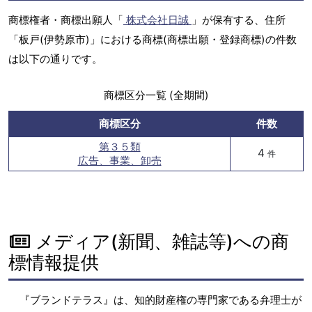
商標権者・商標出願人「
株式会社日誠
」が保有する、住所
「板戸(伊勢原市)」における商標(商標出願・登録商標)の件数
は以下の通りです。
商標区分一覧 (全期間)
商標区分
件数
第３５類
4
件
広告、事業、卸売
メディア(新聞、雑誌等)への商
標情報提供
『ブランドテラス』は、知的財産権の専門家である弁理士が