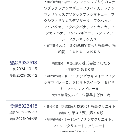
・
フクシマノサケカスデ
称呼(呼称)・ネーミング
ソダッタフクシマギューフクハッカ、フクシ
マノサケカスデソダッタフクシマギュー、フ
クシマノサケカスデソダッタ、フクハッカ、
フクハクカ、フクハクバナ、フクカスカ、フ
クカスバナ、フクシマギュー、フクシマウ
シ、フクシマサケカス
・
ふくしまの酒粕で育った福島牛、福
文字商標
粕花、ＦＵＫＵＨＡＫＫＡ
登録6937513
・
株式会社よしだや
商標権者・商標出願人
2024-10-15
・
第３０類
出願
商標区分
2025-06-12
・
タビサキスイーツフク
登録
称呼(呼称)・ネーミング
シママドレーヌ、タビサキスイーツ、タビサ
キ、フクシママドレーヌ
・
旅先スイ－ツ福島まどれ－ぬ
文字商標
登録6923416
・
株式会社福島クリエイト
商標権者・商標出願人
2024-09-17
・
第３７類、第４０類
出願
商標区分
2025-04-25
・
フクシマクリエイト、
登録
称呼(呼称)・ネーミング
フクシマクリエート、クリエート
・
福島クリエイト