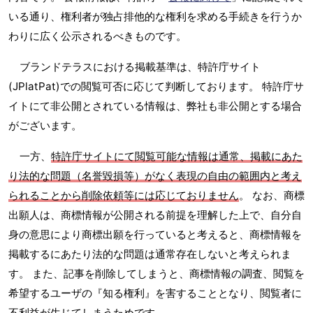
いる通り、権利者が独占排他的な権利を求める手続きを行うか
わりに広く公示されるべきものです。
ブランドテラスにおける掲載基準は、特許庁サイト
(JPlatPat)での閲覧可否に応じて判断しております。 特許庁サ
イトにて非公開とされている情報は、弊社も非公開とする場合
がございます。
一方、
特許庁サイトにて閲覧可能な情報は通常、掲載にあた
り法的な問題（名誉毀損等）がなく表現の自由の範囲内と考え
られることから削除依頼等には応じておりません
。 なお、商標
出願人は、商標情報が公開される前提を理解した上で、自分自
身の意思により商標出願を行っていると考えると、商標情報を
掲載するにあたり法的な問題は通常存在しないと考えられま
す。 また、記事を削除してしまうと、商標情報の調査、閲覧を
希望するユーザの『知る権利』を害することとなり、閲覧者に
不利益が生じてしまうためです。