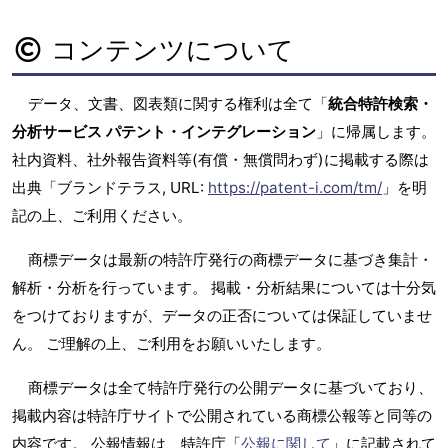
コンテンツについて
データ、文書、図表類に関する権利は全て「
統合特許検索・
分析サービス パテント・インテグレーション
」に帰属します。
社内資料、社外報告資料等(有償・無償問わず)に掲載する際は
出典「ブランドテラス, URL:
https://patent-i.com/tm/
」を明
記の上、ご利用ください。
商標データは最新の特許庁発行の商標データに基づき集計・
解析・分析を行っています。 掲載・分析結果については十分気
をつけておりますが、データの正否については保証していませ
ん。 ご理解の上、ご利用をお願いいたします。
商標データは全て特許庁発行の公開データに基づいており、
掲載内容は特許庁サイトで公開されている商標公報等と同等の
内容です。 公報情報は、特許庁「
公報に関して
」に記載されて