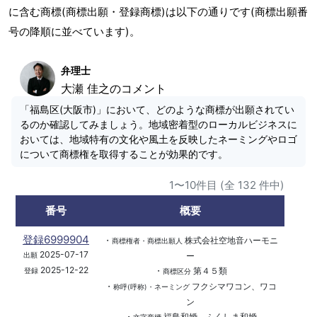
に含む商標(商標出願・登録商標)は以下の通りです(商標出願番
号の降順に並べています)。
弁理士
大瀬 佳之のコメント
「福島区(大阪市)」において、どのような商標が出願されてい
るのか確認してみましょう。地域密着型のローカルビジネスに
おいては、地域特有の文化や風土を反映したネーミングやロゴ
について商標権を取得することが効果的です。
1〜10件目 (全 132 件中)
番号
概要
登録6999904
・
株式会社空地音ハーモニ
商標権者・商標出願人
2025-07-17
ー
出願
2025-12-22
・
第４５類
登録
商標区分
・
フクシマワコン、ワコ
称呼(呼称)・ネーミング
ン
・
福島和婚、ふくしま和婚