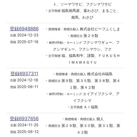
ト、ソーマワサビ、フクシマワサビ
・
福島相馬産、葉わさび、まるごと、
文字商標
相馬、わさび
登録6948886
・
株式会社ビーフふくしま
商標権者・商標出願人
2024-12-23
・
第２９類
出願
商標区分
2025-07-16
・
フクシマワギュー、フ
登録
称呼(呼称)・ネーミング
クシマギュー、フクシマウシ、フク
・
福、福島和牛、謹製、ＦＵＫＵＳＨ
文字商標
ＩＭＡＷＡＧＹＵ
登録6937311
・
株式会社AI福島
商標権者・商標出願人
2024-12-18
・
第９類、第３５類、第３８類、第４
出願
商標区分
2025-06-11
１類、第４２類
登録
・
エイアイフクシマ、ア
称呼(呼称)・ネーミング
イフクシマ
・
ＡＩ福島
文字商標
登録6937656
・
個人
商標権者・商標出願人
2024-11-25
・
第２９類、第３０類、第３１類、第
出願
商標区分
2025-06-12
４３類
登録