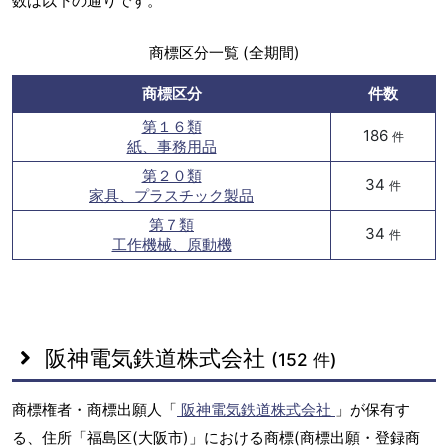
数は以下の通りです。
商標区分一覧 (全期間)
商標区分
件数
第１６類
186
件
紙、事務用品
第２０類
34
件
家具、プラスチック製品
第７類
34
件
工作機械、原動機
阪神電気鉄道株式会社
(152 件)
商標権者・商標出願人「
阪神電気鉄道株式会社
」が保有す
る、住所「福島区(大阪市)」における商標(商標出願・登録商