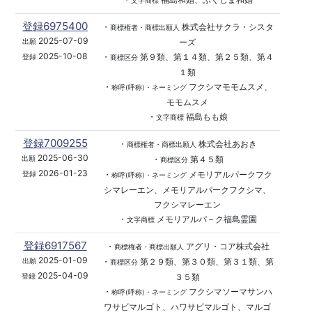
文字商標
登録6975400
・
株式会社サクラ・シスタ
商標権者・商標出願人
2025-07-09
ーズ
出願
2025-10-08
・
第９類、第１４類、第２５類、第４
登録
商標区分
１類
・
フクシマモモムスメ、
称呼(呼称)・ネーミング
モモムスメ
・
福島もも娘
文字商標
登録7009255
・
株式会社あおき
商標権者・商標出願人
2025-06-30
・
第４５類
出願
商標区分
2026-01-23
・
メモリアルパークフク
登録
称呼(呼称)・ネーミング
シマレーエン、メモリアルパークフクシマ、
フクシマレーエン
・
メモリアルパ－ク福島霊園
文字商標
登録6917567
・
アグリ・コア株式会社
商標権者・商標出願人
2025-01-09
・
第２９類、第３０類、第３１類、第
出願
商標区分
2025-04-09
３５類
登録
・
フクシマソーマサンハ
称呼(呼称)・ネーミング
ワサビマルゴト、ハワサビマルゴト、マルゴ