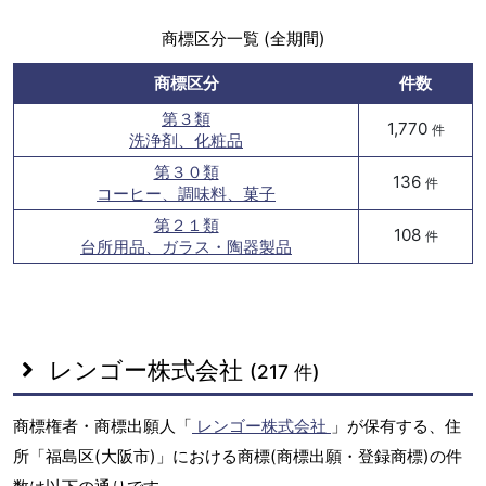
商標区分一覧 (全期間)
商標区分
件数
第３類
1,770
件
洗浄剤、化粧品
第３０類
136
件
コーヒー、調味料、菓子
第２１類
108
件
台所用品、ガラス・陶器製品
レンゴー株式会社
(217 件)
商標権者・商標出願人「
レンゴー株式会社
」が保有する、住
所「福島区(大阪市)」における商標(商標出願・登録商標)の件