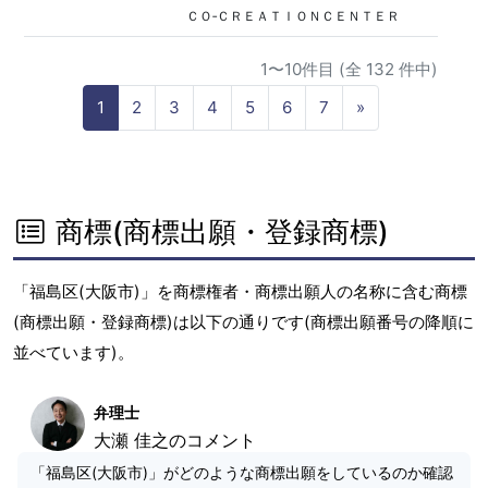
ＣＯ‐ＣＲＥＡＴＩＯＮＣＥＮＴＥＲ
1〜10件目 (全 132 件中)
N
1
2
3
4
5
6
7
»
e
x
t
商標(商標出願・登録商標)
「福島区(大阪市)」を商標権者・商標出願人の名称に含む商標
(商標出願・登録商標)は以下の通りです(商標出願番号の降順に
並べています)。
弁理士
大瀬 佳之のコメント
「福島区(大阪市)」がどのような商標出願をしているのか確認