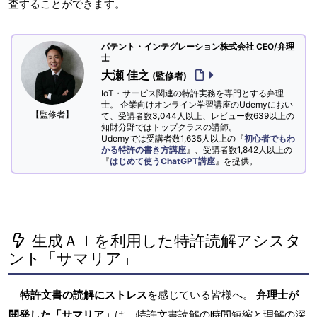
査することができます。
パテント・インテグレーション株式会社 CEO/弁理
士
大瀬 佳之
(監修者)
IoT・サービス関連の特許実務を専門とする弁理
士。 企業向けオンライン学習講座のUdemyにおい
【監修者】
て、受講者数3,044人以上、レビュー数639以上の
知財分野ではトップクラスの講師。
Udemyでは受講者数1,635人以上の『
初心者でもわ
かる特許の書き方講座
』、受講者数1,842人以上の
『
はじめて使うChatGPT講座
』を提供。
生成ＡＩを利用した特許読解アシスタ
ント「サマリア」
特許文書の読解にストレス
を感じている皆様へ。
弁理士が
開発した「サマリア」
は、特許文書読解の時間短縮と理解の深