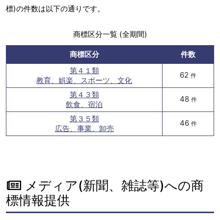
標)の件数は以下の通りです。
商標区分一覧 (全期間)
商標区分
件数
第４１類
62
件
教育、娯楽、スポーツ、文化
第４３類
48
件
飲食、宿泊
第３５類
46
件
広告、事業、卸売
メディア(新聞、雑誌等)への商
標情報提供