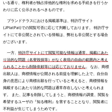
いる通り、権利者が独占排他的な権利を求める手続きを行うか
わりに広く公示されるべきものです。
ブランドテラスにおける掲載基準は、特許庁サイト
(JPlatPat)での閲覧可否に応じて判断しております。 特許庁サ
イトにて非公開とされている情報は、弊社も非公開とする場合
がございます。
一方、
特許庁サイトにて閲覧可能な情報は通常、掲載にあた
り法的な問題（名誉毀損等）がなく表現の自由の範囲内と考え
られることから削除依頼等には応じておりません
。 なお、商標
出願人は、商標情報が公開される前提を理解した上で、自分自
身の意思により商標出願を行っていると考えると、商標情報を
掲載するにあたり法的な問題は通常存在しないと考えられま
す。 また、記事を削除してしまうと、商標情報の調査、閲覧を
希望するユーザの『知る権利』を害することとなり、閲覧者に
不利益が生じてしまうためです。