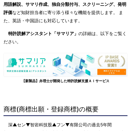
用語解説、サマリ作成、独自分類付与、スクリーニング、発明
評価
など知財担当者に寄り添う様々な機能を提供します。 ま
た、英語・中国語にも対応しています。
特許読解アシスタント「サマリア」
の詳細は、以下をご覧く
ださい。
【新製品】弁理士が開発した特許読解支援ＡＩサービス
商標(商標出願・登録商標)の概要
深▲セン▼智岩科技股▲フン▼有限公司の過去5年間