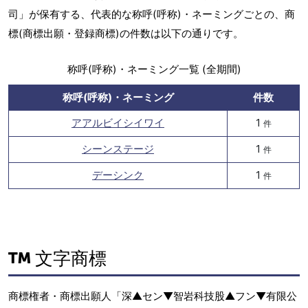
司」が保有する、代表的な称呼(呼称)・ネーミングごとの、商
標(商標出願・登録商標)の件数は以下の通りです。
称呼(呼称)・ネーミング一覧 (全期間)
称呼(呼称)・ネーミング
件数
アアルビイシイワイ
1
件
シーンステージ
1
件
デーシンク
1
件
文字商標
商標権者・商標出願人「深▲セン▼智岩科技股▲フン▼有限公