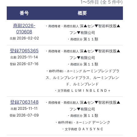
1〜5件目 (全 5 件中)
番号
概要
商願2026-
・
深▲セン▼智岩科技股▲
商標権者・商標出願人
010608
フン▼有限公司
2026-02-02
出願
・
第１１類
商標区分
登録7065365
・
深▲セン▼智岩科技股▲
商標権者・商標出願人
2025-11-14
フン▼有限公司
出願
2026-07-16
・
第１１類
登録
商標区分
・
ルーミンブレンドプラ
称呼(呼称)・ネーミング
ス、ルミンブレンドプラス、ルーミンブレン
ド、ルミンブレンド
・
ＬＵＭＩＮＢＬＥＮＤ＋
文字商標
登録7063148
・
深▲セン▼智岩科技股▲
商標権者・商標出願人
2025-11-11
フン▼有限公司
出願
2026-07-09
・
第１１類
登録
商標区分
・
デーシンク
称呼(呼称)・ネーミング
・
ＤＡＹＳＹＮＣ
文字商標