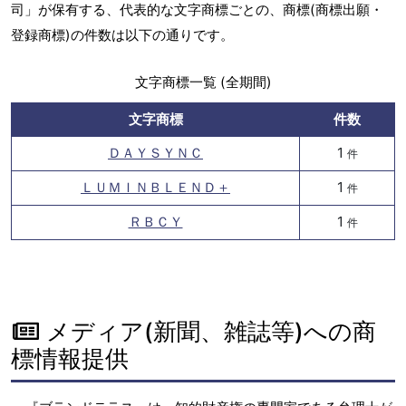
司」が保有する、代表的な文字商標ごとの、商標(商標出願・
登録商標)の件数は以下の通りです。
文字商標一覧 (全期間)
文字商標
件数
ＤＡＹＳＹＮＣ
1
件
ＬＵＭＩＮＢＬＥＮＤ＋
1
件
ＲＢＣＹ
1
件
メディア(新聞、雑誌等)への商
標情報提供