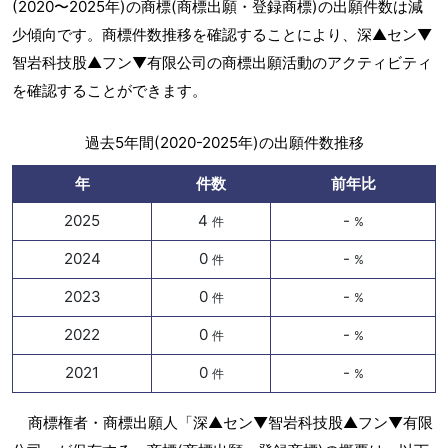
(2020〜2025年)の商標(商標出願・登録商標)の出願件数は減
少傾向です。商標件数推移を確認することにより、深▲セン▼
智岩科技股▲フン▼有限公司の商標出願活動のアクティビティ
を確認することができます。
過去5年間(2020-2025年)の出願件数推移
年
件数
前年比
2025
4
-
件
%
2024
0
-
件
%
2023
0
-
件
%
2022
0
-
件
%
2021
0
-
件
%
商標権者・商標出願人「深▲セン▼智岩科技股▲フン▼有限