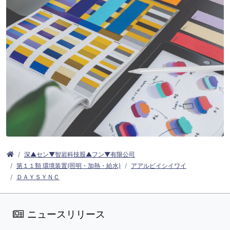
深▲セン▼智岩科技股▲フン▼有限公司
第１１類 環境装置(照明・加熱・給水)
アアルビイシイワイ
ＤＡＹＳＹＮＣ
ニュースリリース