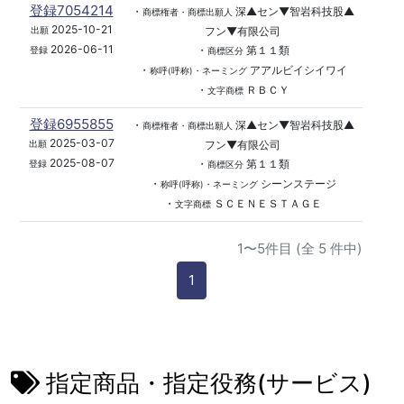
登録7054214
・
深▲セン▼智岩科技股▲
商標権者・商標出願人
2025-10-21
フン▼有限公司
出願
2026-06-11
・
第１１類
登録
商標区分
・
アアルビイシイワイ
称呼(呼称)・ネーミング
・
ＲＢＣＹ
文字商標
登録6955855
・
深▲セン▼智岩科技股▲
商標権者・商標出願人
2025-03-07
フン▼有限公司
出願
2025-08-07
・
第１１類
登録
商標区分
・
シーンステージ
称呼(呼称)・ネーミング
・
ＳＣＥＮＥＳＴＡＧＥ
文字商標
1〜5件目 (全 5 件中)
1
指定商品・指定役務(サービス)