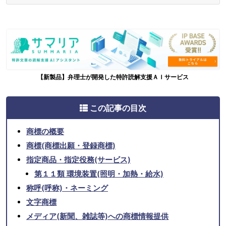
【新製品】弁理士が開発した特許読解支援ＡＩサービス
この記事の目次
商標の概要
商標(商標出願・登録商標)
指定商品・指定役務(サービス)
第１１類 環境装置(照明・加熱・給水)
称呼(呼称)・ネーミング
文字商標
メディア(新聞、雑誌等)への商標情報提供