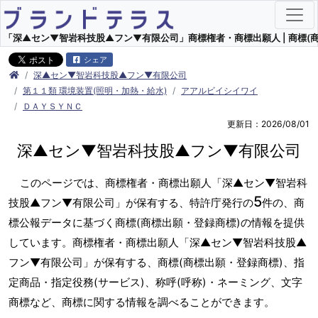
「深▲セン▼智岩科技股▲フン▼有限公司」商標権者・商標出願人 | 商標(商
シェア
深▲セン▼智岩科技股▲フン▼有限公司
第１１類 環境装置(照明・加熱・給水)
アアルビイシイワイ
ＤＡＹＳＹＮＣ
更新日：2026/08/01
深▲セン▼智岩科技股▲フン▼有限公司
このページでは、商標権者・商標出願人「深▲セン▼智岩科
5
技股▲フン▼有限公司」が保有する、特許庁発行の
件の、商
標公報データに基づく商標(商標出願・登録商標)の情報を提供
しています。商標権者・商標出願人「深▲セン▼智岩科技股▲
フン▼有限公司」が保有する、商標(商標出願・登録商標)、指
定商品・指定役務(サービス)、称呼(呼称)・ネーミング、文字
商標など、商標に関する情報を調べることができます。