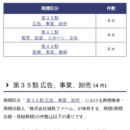
商標区分
件数
第３５類
4
件
広告、事業、卸売
第４１類
4
件
教育、娯楽、スポーツ、文化
第４４類
4
件
医療、美容、農林
第３５類 広告、事業、卸売
(4 件)
商標区分「
第３５類 広告、事業、卸売
」における商標権者・
商標出願人「株式会社城島ファーム」が保有する、商標(商標
出願・登録商標)の件数は以下の通りです。