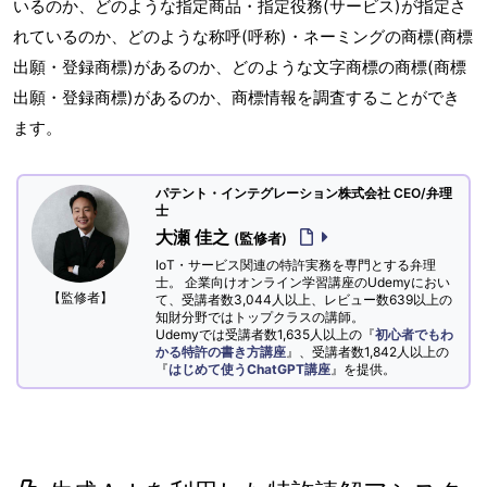
いるのか、どのような指定商品・指定役務(サービス)が指定さ
れているのか、どのような称呼(呼称)・ネーミングの商標(商標
出願・登録商標)があるのか、どのような文字商標の商標(商標
出願・登録商標)があるのか、商標情報を調査することができ
ます。
パテント・インテグレーション株式会社 CEO/弁理
士
大瀬 佳之
(監修者)
IoT・サービス関連の特許実務を専門とする弁理
士。 企業向けオンライン学習講座のUdemyにおい
【監修者】
て、受講者数3,044人以上、レビュー数639以上の
知財分野ではトップクラスの講師。
Udemyでは受講者数1,635人以上の『
初心者でもわ
かる特許の書き方講座
』、受講者数1,842人以上の
『
はじめて使うChatGPT講座
』を提供。