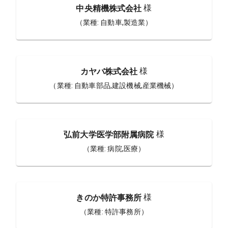
様
中央精機株式会社
（業種:
自動車,製造業
）
様
カヤバ株式会社
（業種:
自動車部品,建設機械,産業機械
）
様
弘前大学医学部附属病院
（業種:
病院,医療
）
様
きのか特許事務所
（業種:
特許事務所
）