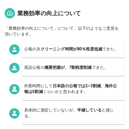
業務効率の向上について
「
業務効率の向上について
」について、以下のようなご意見を
頂いています。
公報の
スクリーニング時間が80％程度低減
できた。
英語公報の
概要把握が、7割程度削減
できた。
作業時間にして
日本語の公報では2~3割減
、
海外公
報は5割減
くらいかと思われます。
具体的に測定していないが、
半減している
と感じ
る。