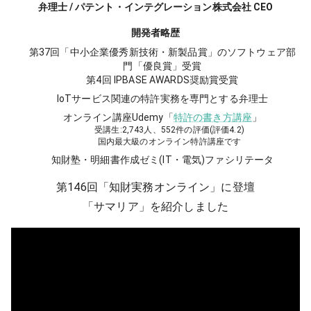
弁理士 / パテント・インテグレーション株式会社 CEO
開発者略歴
第37回「中小企業優秀新技術・新製品賞」のソフトウェア部
門「優良賞」受賞
第4回 IPBASE AWARDS奨励賞受賞
IoTサービス関連の特許実務を専門とする弁理士
オンライン講座Udemy「
特許の書き方講座
」
受講生:2,743人、552件の評価(評価4.2)
国内最大級のオンライン特許講座です
知財塾・明細書作成ゼミ(IT・電気)ファシリテータ
第146回「知財実務オンライン」に登壇
「サマリア」を紹介しました