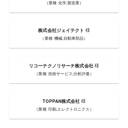
（業種:
化学,製造業
）
様
株式会社ジェイテクト
（業種:
機械,自動車部品
）
様
リコーテクノリサーチ株式会社
（業種:
技術サービス,分析評価
）
様
TOPPAN株式会社
（業種:
印刷,エレクトロニクス
）