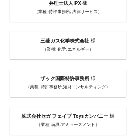
様
弁理士法人IPX
（業種:
特許事務所, 法律サービス
）
様
三菱ガス化学株式会社
（業種:
化学, エネルギー
）
様
ザック国際特許事務所
（業種:
特許事務所,知財コンサルティング
）
様
株式会社セガ フェイブ Toysカンパニー
（業種:
玩具,アミューズメント
）