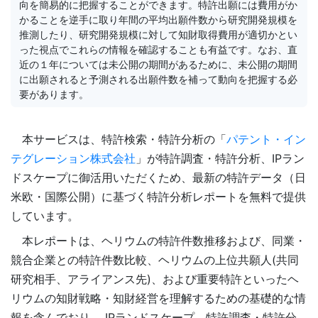
向を簡易的に把握することができます。特許出願には費用がか
かることを逆手に取り年間の平均出願件数から研究開発規模を
推測したり、研究開発規模に対して知財取得費用が適切かとい
った視点でこれらの情報を確認することも有益です。なお、直
近の１年については未公開の期間があるために、未公開の期間
に出願されると予測される出願件数を補って動向を把握する必
要があります。
本サービスは、特許検索・特許分析の「
パテント・イン
テグレーション株式会社
」が特許調査・特許分析、IPラン
ドスケープに御活用いただくため、最新の特許データ（日
米欧・国際公開）に基づく特許分析レポートを無料で提供
しています。
本レポートは、ヘリウムの特許件数推移および、同業・
競合企業との特許件数比較、ヘリウムの上位共願人(共同
研究相手、アライアンス先)、および重要特許といったヘ
リウムの知財戦略・知財経営を理解するための基礎的な情
報を含んでおり、 IPランドスケープ、特許調査・特許分