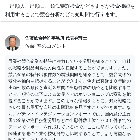
出願人、出願日、類似特許検索などさまざな検索機能を
利用することで競合分析なども短時間で行えます。
佐藤総合特許事務所 代表弁理士
佐藤 寿のコメント
同業や競合企業が特許に注力している分野を知ることで、自社
の戦略や製品開発の方向性を把握することができます。また、
競合企業の特許出願件数の増減傾向を知ることで、競合関係の
変化や動向を把握することができます。例えば直近１０年間の
出願件数の順位と直近３年間の出願件数の順位とを比較するこ
とで、順位の上下による業界内でのポジショニングの変動を把
握することができます。このような情報をもとに、知財戦略に
おいて最も重要な自社の出願戦略を見直すことができます。な
お、パテントインテグレーションレポートでは、国内及び主要
国の企業や注目技術分野などの出願件数上位１０００件までの
テーマでレポートを作成しているので、ここに挙がっていない
関連する他の企業や技術分野と比較することで、より有益な示
唆を得ることもできます。