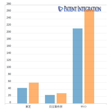
280
260
240
220
200
180
160
140
120
100
80
60
40
20
0
東芝
日立製作所
ｷﾔﾉﾝ