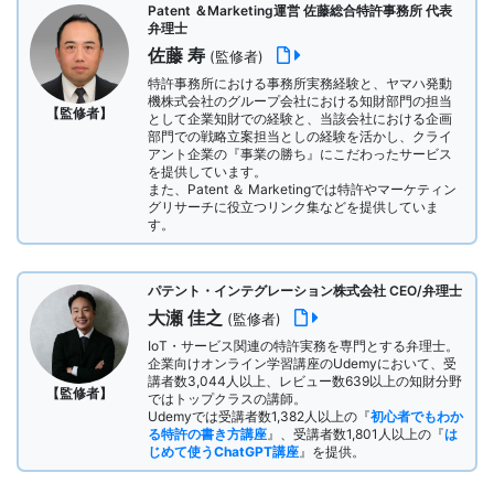
Patent ＆Marketing運営 佐藤総合特許事務所 代表
弁理士
佐藤 寿
(監修者)
特許事務所における事務所実務経験と、ヤマハ発動
機株式会社のグループ会社における知財部門の担当
【監修者】
として企業知財での経験と、当該会社における企画
部門での戦略立案担当としの経験を活かし、クライ
アント企業の『事業の勝ち』にこだわったサービス
を提供しています。
また、Patent ＆ Marketingでは特許やマーケティン
グリサーチに役立つリンク集などを提供していま
す。
パテント・インテグレーション株式会社 CEO/弁理士
大瀬 佳之
(監修者)
IoT・サービス関連の特許実務を専門とする弁理士。
企業向けオンライン学習講座のUdemyにおいて、受
講者数3,044人以上、レビュー数639以上の知財分野
【監修者】
ではトップクラスの講師。
Udemyでは受講者数1,382人以上の『
初心者でもわか
る特許の書き方講座
』、受講者数1,801人以上の『
は
じめて使うChatGPT講座
』を提供。